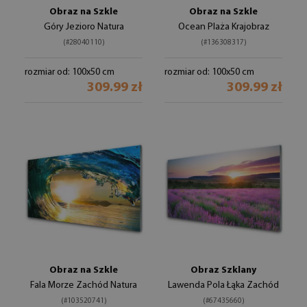
Obraz na Szkle
Obraz na Szkle
Góry Jezioro Natura
Ocean Plaża Krajobraz
(#28040110)
(#136308317)
rozmiar od: 100x50 cm
rozmiar od: 100x50 cm
309.99 zł
309.99 zł
Obraz na Szkle
Obraz Szklany
Fala Morze Zachód Natura
Lawenda Pola Łąka Zachód
(#103520741)
(#67435660)