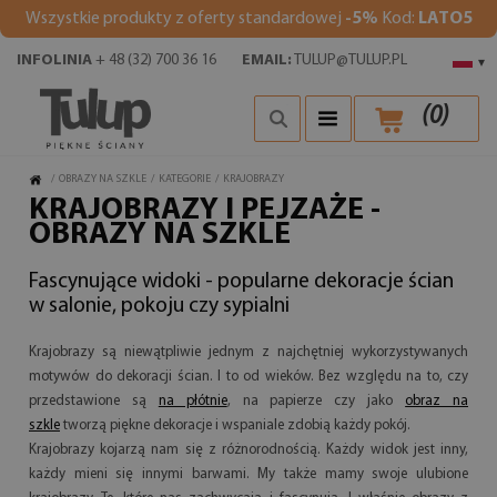
Wszystkie produkty z oferty standardowej
-5%
Kod:
LATO5
INFOLINIA
+ 48 (32) 700 36 16
EMAIL:
TULUP@TULUP.PL
▾
(
0
)
/
OBRAZY NA SZKLE
/
KATEGORIE
/
KRAJOBRAZY
KRAJOBRAZY I PEJZAŻE -
OBRAZY NA SZKLE
Fascynujące widoki - popularne dekoracje ścian
w salonie, pokoju czy sypialni
Krajobrazy są niewątpliwie jednym z najchętniej wykorzystywanych
motywów do dekoracji ścian. I to od wieków. Bez względu na to, czy
przedstawione są
na płótnie
, na papierze czy jako
obraz na
szkle
tworzą piękne dekoracje i wspaniale zdobią każdy pokój.
Krajobrazy kojarzą nam się z różnorodnością. Każdy widok jest inny,
każdy mieni się innymi barwami. My także mamy swoje ulubione