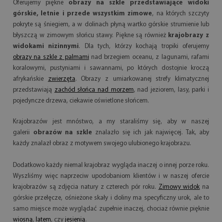
Oferujemy piękne
obrazy na szkle przedstawiające widoki
górskie, letnie i przede wszystkim zimowe
, na których szczyty
pokryte są śniegiem, a w dolinach płyną wartko górskie strumienie lub
błyszczą w zimowym słońcu stawy. Piękne są również
krajobrazy z
widokami nizinnymi
. Dla tych, którzy kochają tropiki oferujemy
obrazy na szkle z palmami
nad brzegiem oceanu, z lagunami, rafami
koralowymi, pustyniami i sawannami, po których dostojnie kroczą
afrykańskie
zwierzęta
. Obrazy z umiarkowanej strefy klimatycznej
przedstawiają
zachód słońca nad morzem
, nad jeziorem, lasy, parki i
pojedyncze drzewa, ciekawie oświetlone słońcem.
Krajobrazów jest mnóstwo, a my staraliśmy się, aby w naszej
galerii
obrazów na szkle
znalazło się ich jak najwięcej. Tak, aby
każdy znalazł obraz z motywem swojego ulubionego krajobrazu.
Dodatkowo każdy niemal krajobraz wygląda inaczej o innej porze roku.
Wyszliśmy więc naprzeciw upodobaniom klientów i w naszej ofercie
krajobrazów są zdjęcia natury z czterech pór roku.
Zimowy widok
na
górskie przełęcze, ośnieżone skały i doliny ma specyficzny urok, ale to
samo miejsce może wyglądać zupełnie inaczej, chociaż równie pięknie
wiosną
,
latem
, czy
jesienią
.