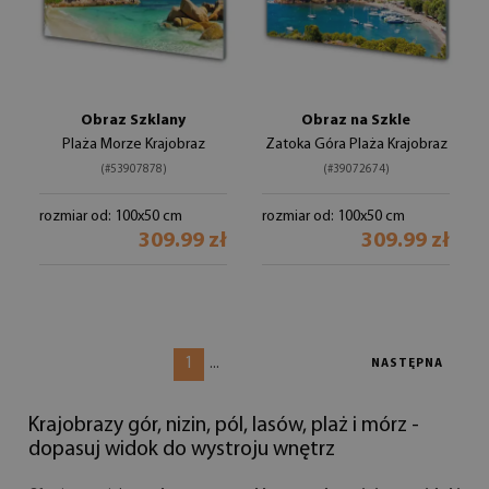
Obraz Szklany
Obraz na Szkle
Plaża Morze Krajobraz
Zatoka Góra Plaża Krajobraz
(#53907878)
(#39072674)
rozmiar od: 100x50 cm
rozmiar od: 100x50 cm
309.99 zł
309.99 zł
1
...
NASTĘPNA
Krajobrazy gór, nizin, pól, lasów, plaż i mórz -
dopasuj widok do wystroju wnętrz