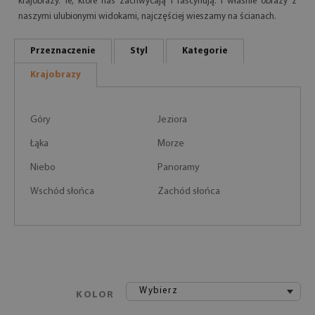
krajobrazy. Te, które nas zachwycają i fascynują. I właśnie obrazy z
naszymi ulubionymi widokami, najczęściej wieszamy na ścianach.
Przeznaczenie
Styl
Kategorie
Krajobrazy
Góry
Jeziora
Łąka
Morze
Niebo
Panoramy
Wschód słońca
Zachód słońca
Wybierz
KOLOR