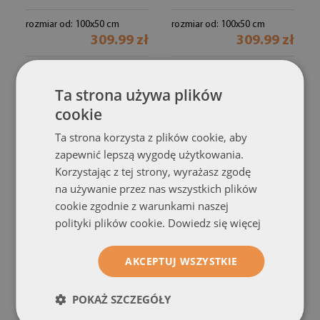
rozmiar od: 100x50 cm
rozmiar od: 100x50 cm
309.99 zł
309.99 zł
Ta strona używa plików
cookie
Ta strona korzysta z plików cookie, aby
zapewnić lepszą wygodę użytkowania.
Korzystając z tej strony, wyrażasz zgodę
na używanie przez nas wszystkich plików
cookie zgodnie z warunkami naszej
polityki plików cookie.
Dowiedz się więcej
Obraz Szklany
Obraz na Szkle
Morze Plaża Słońce
Ścieżka Krajobraz
(#39477774)
AKCEPTUJ WSZYSTKIE
Krajobraz
(#59513044)
rozmiar od: 100x50 cm
309.99 zł
rozmiar od: 100x50 cm
POKAŻ SZCZEGÓŁY
309.99 zł