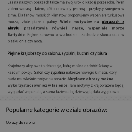
Las na naszych obrazach także ma swój urok o każdej porze roku. Pełen
zieleni wiosną i latem, żółto-czerwony jesienią i przykryty śniegiem w
zimę. Dla fanów morskich klimatów proponujemy wspaniałe turkusowe
morza, złote plaże i palmy.
Wiele motywów na
obrazach z
akrylu
przedstawia również nasze, wspaniałe morze
Bałtyckie
. Piękne zarówno o wschodzie i zachodzie słońca oraz w
blasku dnia czy nocą.
Piękne krajobrazy do salonu, sypialni, kuchni czy biura
Krajobrazy akrylowe to dekoracja, którą można ozdobić ściany w
każdym pokoju.
Salon
czy
sypialnia
nabierze nowego klimatu, który
nada mu właśnie motyw na obrazie.
Akrylowe obrazy można
wykorzystać również w łazience.
Tam motywy z krajobrazem będą
wyglądać wspaniale, a sama łazienka będzie wyglądała wyjątkowo.
Popularne kategorie w dziale obrazów:
Obrazy do salonu