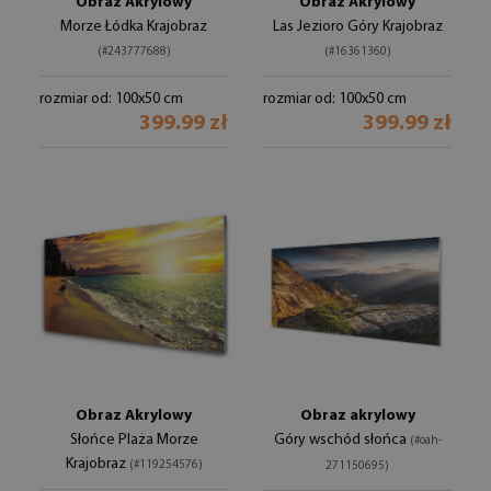
Obraz Akrylowy
Obraz Akrylowy
Morze Łódka Krajobraz
Las Jezioro Góry Krajobraz
(#243777688)
(#16361360)
rozmiar od: 100x50 cm
rozmiar od: 100x50 cm
399.99 zł
399.99 zł
Obraz Akrylowy
Obraz akrylowy
Słońce Plaża Morze
Góry wschód słońca
(#oah-
Krajobraz
(#119254576)
271150695)