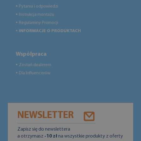
Pytania i odpowiedzi
●
Instrukcja montażu
●
Regulaminy Promocji
●
INFORMACJE O PRODUKTACH
●
Współpraca
Zostań dealerem
●
Dla Influencerów
●
NEWSLETTER
Zapisz się do newslettera
a otrzymasz
-10 zł
na wszystkie produkty z oferty