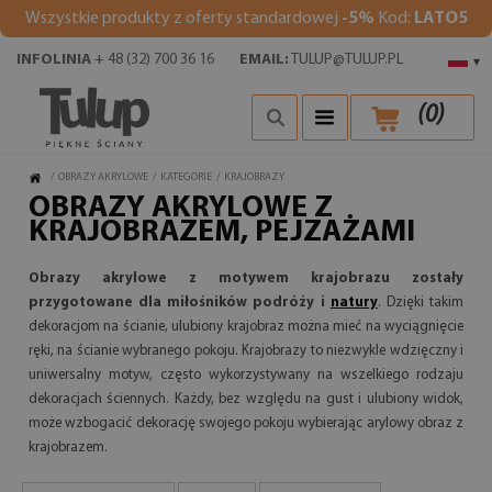
Wszystkie produkty z oferty standardowej
-5%
Kod:
LATO5
INFOLINIA
+ 48 (32) 700 36 16
EMAIL:
TULUP@TULUP.PL
▾
(
0
)
/
OBRAZY AKRYLOWE
/
KATEGORIE
/
KRAJOBRAZY
OBRAZY AKRYLOWE Z
KRAJOBRAZEM, PEJZAŻAMI
Obrazy akrylowe z motywem krajobrazu
zostały
przygotowane dla miłośników podróży i
natury
. Dzięki takim
dekoracjom na ścianie, ulubiony krajobraz można mieć na wyciągnięcie
ręki, na ścianie wybranego pokoju. Krajobrazy to niezwykle wdzięczny i
uniwersalny motyw, często wykorzystywany na wszelkiego rodzaju
dekoracjach ściennych. Każdy, bez względu na gust i ulubiony widok,
może wzbogacić dekorację swojego pokoju wybierając arylowy obraz z
krajobrazem.