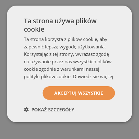
Ta strona używa plików
cookie
Ta strona korzysta z plików cookie, aby
zapewnić lepszą wygodę użytkowania.
Korzystając z tej strony, wyrażasz zgodę
na używanie przez nas wszystkich plików
cookie zgodnie z warunkami naszej
polityki plików cookie.
Dowiedz się więcej
Obraz Akrylowy
Obraz Akrylowy
Morze Słońce Krajobraz
Góry Krajobraz
(#41805699)
AKCEPTUJ WSZYSTKIE
(#46040390)
rozmiar od: 100x50 cm
399.99 zł
rozmiar od: 100x50 cm
POKAŻ SZCZEGÓŁY
399.99 zł