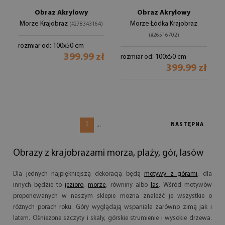
Obraz Akrylowy
Obraz Akrylowy
Morze Krajobraz
Morze Łódka Krajobraz
(#278343164)
(#26516702)
rozmiar od: 100x50 cm
399.99 zł
rozmiar od: 100x50 cm
399.99 zł
1
...
NASTĘPNA
Obrazy z krajobrazami morza, plaży, gór, lasów
Dla jednych najpiękniejszą dekoracją będą
motywy z górami
, dla
innych będzie to
jezioro
,
morze
, równiny albo
las
. Wśród motywów
proponowanych w naszym sklepie można znaleźć je wszystkie o
różnych porach roku. Góry wyglądają wspaniale zarówno zimą jak i
latem. Ośnieżone szczyty i skały, górskie strumienie i wysokie drzewa.