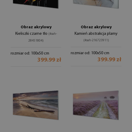
Obraz akrylowy
Obraz akrylowy
Kieliszki czarne tło
Kamień abstrakcja plamy
(#oah-
(#oah-216723911)
28451804)
rozmiar od: 100x50 cm
rozmiar od: 100x50 cm
399.99 zł
399.99 zł