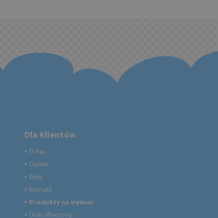
Dla Klientów
O nas
●
Opinie
●
Blog
●
Kontakt
●
Produkty na wymiar
●
Druk offsetowy
●