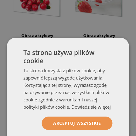
Obraz akrylowy
Obraz akrylowy
Awokado
Truskawki mleko
(#oah-81886486)
(#oah-
Ta strona używa plików
80215909)
rozmiar od: 100x50 cm
cookie
399.99 zł
rozmiar od: 100x50 cm
399.99 zł
Ta strona korzysta z plików cookie, aby
zapewnić lepszą wygodę użytkowania.
Korzystając z tej strony, wyrażasz zgodę
na używanie przez nas wszystkich plików
cookie zgodnie z warunkami naszej
polityki plików cookie.
Dowiedz się więcej
AKCEPTUJ WSZYSTKIE