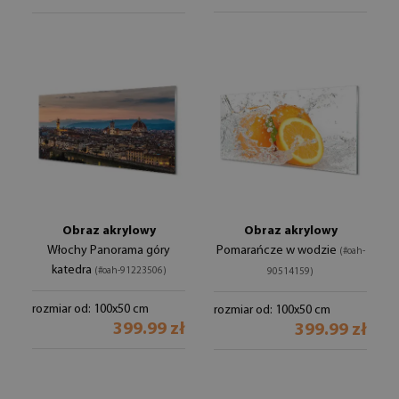
Obraz akrylowy
Obraz akrylowy
Włochy Panorama góry
Pomarańcze w wodzie
(#oah-
katedra
(#oah-91223506)
90514159)
rozmiar od: 100x50 cm
rozmiar od: 100x50 cm
399.99 zł
399.99 zł