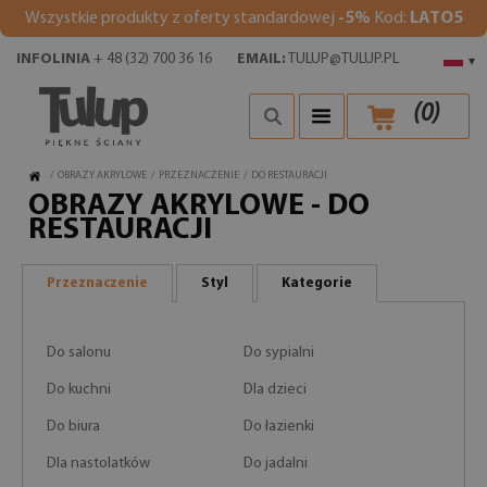
Wszystkie produkty z oferty standardowej
-5%
Kod:
LATO5
INFOLINIA
+ 48 (32) 700 36 16
EMAIL:
TULUP@TULUP.PL
▾
(
0
)
/
OBRAZY AKRYLOWE
/
PRZEZNACZENIE
/
DO RESTAURACJI
OBRAZY AKRYLOWE - DO
RESTAURACJI
Przeznaczenie
Styl
Kategorie
Do salonu
Do sypialni
Do kuchni
Dla dzieci
Do biura
Do łazienki
Dla nastolatków
Do jadalni