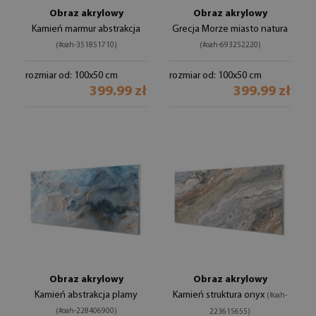
Obraz akrylowy
Obraz akrylowy
Kamień marmur abstrakcja
Grecja Morze miasto natura
(#oah-351851710)
(#oah-693252220)
rozmiar od: 100x50 cm
rozmiar od: 100x50 cm
399.99 zł
399.99 zł
Obraz akrylowy
Obraz akrylowy
Kamień abstrakcja plamy
Kamień struktura onyx
(#oah-
(#oah-228406900)
223615655)