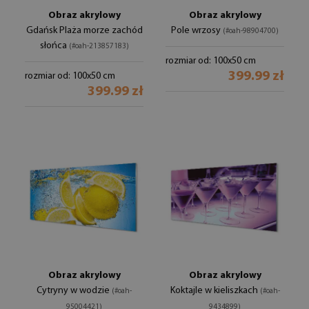
Obraz akrylowy
Obraz akrylowy
Gdańsk Plaża morze zachód
Pole wrzosy
(#oah-98904700)
słońca
(#oah-213857183)
rozmiar od: 100x50 cm
399.99 zł
rozmiar od: 100x50 cm
399.99 zł
Obraz akrylowy
Obraz akrylowy
Cytryny w wodzie
Koktajle w kieliszkach
(#oah-
(#oah-
95004421)
9434899)