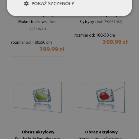
POKAŻ SZCZEGÓŁY
Obraz akrylowy
Obraz akrylowy
Mokre truskawki
Cytryny
(#oah-
(#oah-792361462)
79351600)
rozmiar od: 100x50 cm
399.99 zł
rozmiar od: 100x50 cm
399.99 zł
Obraz akrylowy
Obraz akrylowy