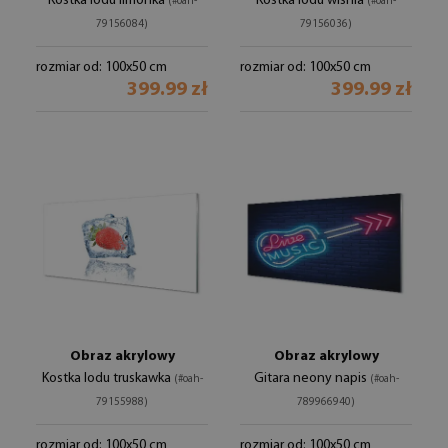
Kostka lodu limonka
Kostka lodu wiśnia
(#oah-
(#oah-
79156084)
79156036)
rozmiar od: 100x50 cm
rozmiar od: 100x50 cm
399.99 zł
399.99 zł
Obraz akrylowy
Obraz akrylowy
Kostka lodu truskawka
Gitara neony napis
(#oah-
(#oah-
79155988)
789966940)
rozmiar od: 100x50 cm
rozmiar od: 100x50 cm