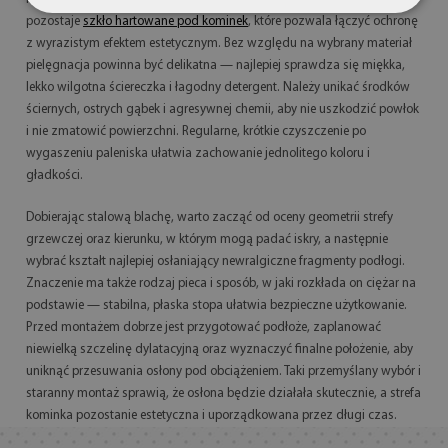
pozostaje
szkło hartowane pod kominek
, które pozwala łączyć ochronę
z wyrazistym efektem estetycznym. Bez względu na wybrany materiał
pielęgnacja powinna być delikatna — najlepiej sprawdza się miękka,
lekko wilgotna ściereczka i łagodny detergent. Należy unikać środków
ściernych, ostrych gąbek i agresywnej chemii, aby nie uszkodzić powłok
i nie zmatowić powierzchni. Regularne, krótkie czyszczenie po
wygaszeniu paleniska ułatwia zachowanie jednolitego koloru i
gładkości.
Dobierając stalową blachę, warto zacząć od oceny geometrii strefy
grzewczej oraz kierunku, w którym mogą padać iskry, a następnie
wybrać kształt najlepiej osłaniający newralgiczne fragmenty podłogi.
Znaczenie ma także rodzaj pieca i sposób, w jaki rozkłada on ciężar na
podstawie — stabilna, płaska stopa ułatwia bezpieczne użytkowanie.
Przed montażem dobrze jest przygotować podłoże, zaplanować
niewielką szczelinę dylatacyjną oraz wyznaczyć finalne położenie, aby
uniknąć przesuwania osłony pod obciążeniem. Taki przemyślany wybór i
staranny montaż sprawią, że osłona będzie działała skutecznie, a strefa
kominka pozostanie estetyczna i uporządkowana przez długi czas.