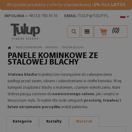
Wszystkie produkty z oferty standardowej
-5%
Kod:
LATO5
INFOLINIA
+ 48 (32) 700 36 16
EMAIL:
TULUP@TULUP.PL
▾
(
0
)
/
PANELE KOMINKOWE
/
MATERIAŁ
/
STALOWA BLACHA
PANELE KOMINKOWE ZE
STALOWEJ BLACHY
Stalowa blacha
to praktyczne rozwiązanie do zabezpieczenia
podłogi przed żarem, iskrami i zabrudzeniami w strefie kominka. W tej
kategorii znajdziesz blachy o matowym, czarnym wykończeniu, które
dobrze pasują zarówno do
nowoczesnego salonu
, jak i wnętrz w
klasycznym stylu. To wybór dla osób ceniących
prostotę, trwałość i
łatwe utrzymanie porządku
wokół paleniska.
Kategorie
Kształty
Materiał