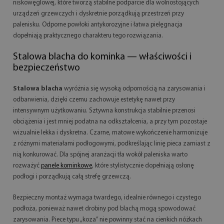
niskowęglowej, które tworzą stabilne podparcie dla wolnostojących
urządzeń grzewczych i dyskretnie porządkują przestrzeń przy
palenisku. Odporne powłoki antykorozyjne i łatwa pielęgnacja
dopełniają praktycznego charakteru tego rozwiązania.
Stalowa blacha do kominka — właściwości i
bezpieczeństwo
Stalowa blacha
wyróżnia się wysoką odpornością na zarysowania i
odbarwienia, dzięki czemu zachowuje estetykę nawet przy
intensywnym użytkowaniu. Sztywna konstrukcja stabilnie przenosi
obciążenia i jest mniej podatna na odkształcenia, a przy tym pozostaje
wizualnie lekka i dyskretna. Czarne, matowe wykończenie harmonizuje
z różnymi materiałami podłogowymi, podkreślając linię pieca zamiast z
nią konkurować. Dla spójnej aranżacji tła wokół paleniska warto
rozważyć
panele kominkowe
, które stylistycznie dopełniają osłonę
podłogi i porządkują całą strefę grzewczą.
Bezpieczny montaż wymaga twardego, idealnie równego i czystego
podłoża, ponieważ nawet drobiny pod blachą mogą spowodować
zarysowania. Piece typu „koza” nie powinny stać na cienkich nóżkach