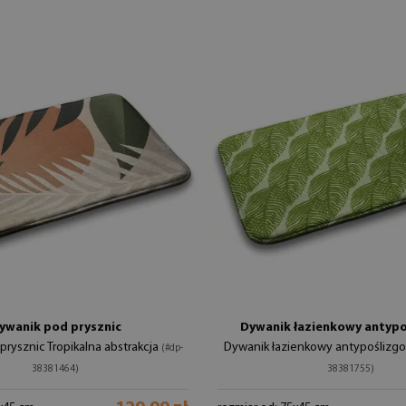
ywanik pod prysznic
Dywanik łazienkowy antyp
rysznic Tropikalna abstrakcja
Dywanik łazienkowy antypoślizgo
(#dp-
38381464)
38381755)