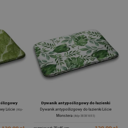
oślizgowy
Dywanik antypoślizgowy do łazienki
wy Liście
Dywanik antypoślizgowy do łazienki Liście
(#dp-
Monstera
(#dp-38381693)