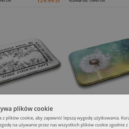
129.99 zł
5x45 cm
rozmiar od: 75x45 cm
żywa plików cookie
łazienkowy antypoślizgowy
Dywanik do łazienk
a z plików cookie, aby zapewnić lepszą wygodę użytkowania. Korzy
enkowy antypoślizgowy Kwiaty
Dywanik do łazienki Roślina Dm
(#dp-
 zgodę na używanie przez nas wszystkich plików cookie zgodnie 
38381645)
38381576)