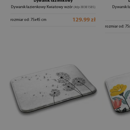
Dywanik łazienkowy
Dywanik łazienkowy Kwiatowy wzór
Dywanik ł
(#dp-38381585)
129.99 zł
rozmiar od: 75x45 cm
rozmiar od: 7