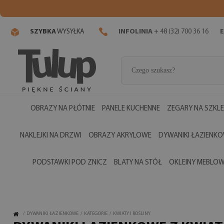
SZYBKA
WYSYŁKA
INFOLINIA
+ 48 (32) 700 36 16
E
OBRAZY NA PŁÓTNIE
PANELE KUCHENNE
ZEGARY NA SZKLE
NAKLEJKI NA DRZWI
OBRAZY AKRYLOWE
DYWANIKI ŁAZIENK
PODSTAWKI POD ZNICZ
BLATY NA STÓŁ
OKLEINY MEBLO
/
DYWANIKI ŁAZIENKOWE
/
KATEGORIE
/
KWIATY I ROŚLINY