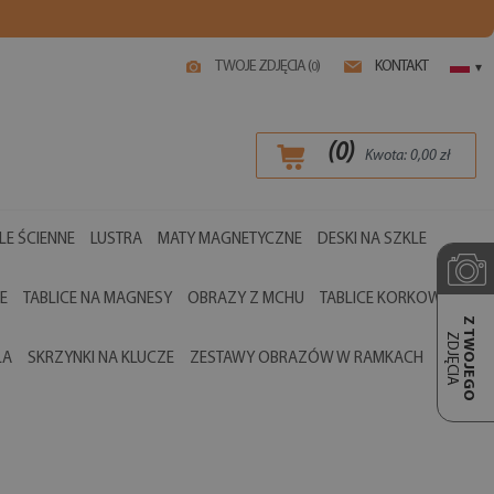
TWOJE ZDJĘCIA (
)
KONTAKT
0
▾
(
0
)
Kwota:
0,00
zł
LE ŚCIENNE
LUSTRA
MATY MAGNETYCZNE
DESKI NA SZKLE
E
TABLICE NA MAGNESY
OBRAZY Z MCHU
TABLICE KORKOWE
Z TWOJEGO
ZDJĘCIA
LA
SKRZYNKI NA KLUCZE
ZESTAWY OBRAZÓW W RAMKACH