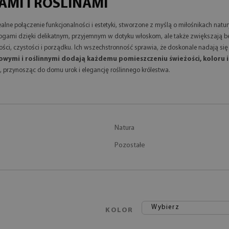
MI I ROŚLINAMI
ealne połączenie funkcjonalności i estetyki, stworzone z myślą o miłośnikach natu
nogami dzięki delikatnym, przyjemnym w dotyku włoskom, ale także zwiększają 
ci, czystości i porządku. Ich wszechstronność sprawia, że doskonale nadają się 
wymi i roślinnymi dodają każdemu pomieszczeniu świeżości, koloru i
, przynosząc do domu urok i elegancję roślinnego królestwa.
Natura
Pozostałe
Wybierz
KOLOR