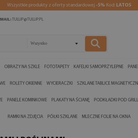
Wszystkie produkty z oferty standardowej
-5%
Kod:
LATO5
MAIL:
TULUP@TULUP.PL
Wszystko
OBRAZY NA SZKLE
FOTOTAPETY
KAFELKI SAMOPRZYLEPNE
PANE
OWE
ROLETY OKIENNE
WYCIERACZKI
SZKLANE TABLICE MAGNETYCZN
WE
PANELE KOMINKOWE
PLAKATY NA ŚCIANĘ
PODKŁADKI POD GRIL
RAMKI NA ZDJĘCIA
PÓŁKI SZKLANE
MLECZNE FOLIE NA OKNA