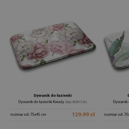
Dywanik do łazienki
Dywanik do łazienki Kwiaty
Dywanik d
(#dp-38381729)
129.99 zł
rozmiar od: 75x45 cm
rozmiar od: 7