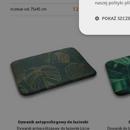
naszej polityki pl
129.99 zł
rozmiar od: 75x45 cm
rozmiar od: 7
POKAŻ SZCZ
Dywanik antypoślizgowy do łazienki
Dywanik antypoślizgowy do łazienki Liście
Dywanik do ła