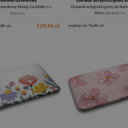
Dywanik łazienkowy
Dywanik antypoślizgowy do
azienkowy Kwiaty Goździki
Dywanik antypoślizgowy do łazi
(#dp-
Róże
(#dp-38381795)
38381520)
129.99 zł
rozmiar od: 75x45 cm
5x45 cm