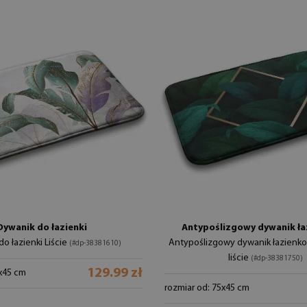
Dywanik do łazienki
Antypoślizgowy dywanik ł
o łazienki Liście
Antypoślizgowy dywanik łazienko
(#dp-38381610)
liście
(#dp-38381750)
129.99 zł
5x45 cm
rozmiar od: 75x45 cm