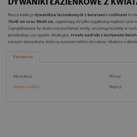
DYWANIKI ŁAZIENKOWE Z KWIATA
Nasza kolekcja
dywaników łazienkowych z kwiatami i roślinami
to id
75x45 cm oraz 90x60 cm
, zapewniają nie tylko wyjątkową miękkość pod 
Zaprojektowane, by skutecznie pochłaniać wodę, utrzymują łazienkę w suchoś
przedpokoju czy sypialni. Atrakcyjne,
trwałe nadruki z motywami kwiato
naszymi dywanikami, które są wyrazem miłości do natury i dbałości o detale
Kategorie
Abstrakcja
Wzory
Kwiaty i rośliny
Napisy