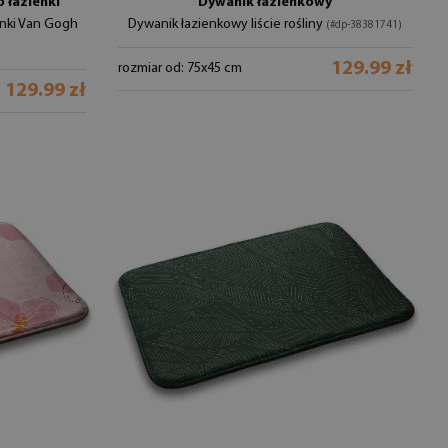
 łazienki
Dywanik łazienkowy
enki Van Gogh
Dywanik łazienkowy liście rośliny
(#dp-38381741)
129.99 zł
rozmiar od: 75x45 cm
129.99 zł