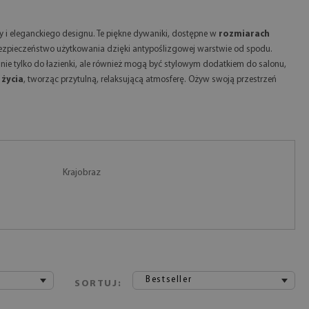
ry i eleganckiego designu. Te piękne dywaniki, dostępne w
rozmiarach
bezpieczeństwo użytkowania dzięki antypoślizgowej warstwie od spodu.
nie tylko do łazienki, ale również mogą być stylowym dodatkiem do salonu,
 życia
, tworząc przytulną, relaksującą atmosferę. Ożyw swoją przestrzeń
Krajobraz
Bestseller
SORTUJ: