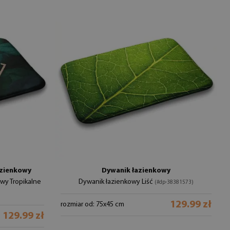
azienkowy
Dywanik łazienkowy
wy Tropikalne
Dywanik łazienkowy Liść
(#dp-38381573)
129.99 zł
rozmiar od: 75x45 cm
129.99 zł