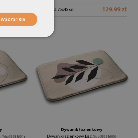
129.99 zł
129.99 zł
rozmiar od: 75x45 cm
 WSZYSTKIE
y
Dywanik łazienkowy
a
Dywanik łazienkowy Liść
(#dp-38381601)
(#dp-38381600)