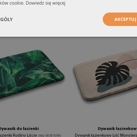
ików cookie.
Dowiedz się więcej
129.99 zł
5x45 cm
rozmiar od: 75x45 cm
EGÓŁY
AKCEPTUJ
Dywanik do łazienki
Dywanik łazienkow
zienki Rośliny Liście
Dywanik łazienkowy Liść Monster
(#dp-38381698)