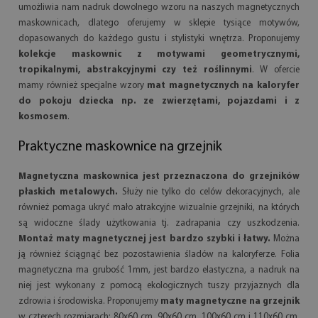
umożliwia nam nadruk dowolnego wzoru na naszych magnetycznych
maskownicach, dlatego oferujemy w sklepie tysiące motywów,
dopasowanych do każdego gustu i stylistyki wnętrza. Proponujemy
kolekcje maskownic z motywami geometrycznymi,
tropikalnymi, abstrakcyjnymi czy też roślinnymi
. W ofercie
mamy również specjalne wzory
mat magnetycznych na kaloryfer
do pokoju dziecka np. ze zwierzętami, pojazdami i z
kosmosem
.
Praktyczne maskownice na grzejnik
Magnetyczna maskownica jest przeznaczona do grzejników
płaskich metalowych.
Służy nie tylko do celów dekoracyjnych, ale
również pomaga ukryć mało atrakcyjne wizualnie grzejniki, na których
są widoczne ślady użytkowania tj. zadrapania czy uszkodzenia.
Montaż maty magnetycznej jest bardzo szybki i łatwy.
Można
ją również ściągnąć bez pozostawienia śladów na kaloryferze. Folia
magnetyczna ma grubość 1mm, jest bardzo elastyczna, a nadruk na
niej jest wykonany z pomocą ekologicznych tuszy przyjaznych dla
zdrowia i środowiska. Proponujemy
maty magnetyczne na grzejnik
w czterech rozmiarach: 80x60 cm, 90x60 cm, 100x60 cm i 110x60 cm,