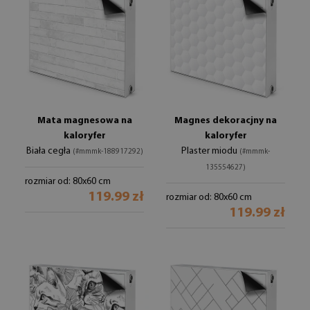
Mata magnesowa na
Magnes dekoracjny na
kaloryfer
kaloryfer
Biała cegła
Plaster miodu
(#mmmk-188917292)
(#mmmk-
135554627)
rozmiar od: 80x60 cm
119.99 zł
rozmiar od: 80x60 cm
119.99 zł