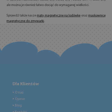
ale można je również łatwo dociąć do wymaganej wielkości.
Sprawdź także nasze
maty magnetyczne na lodówkę
oraz
maskownice
magnetyczne do zmywarki
.
Dla Klientów
O nas
●
Opinie
●
Blog
●
●