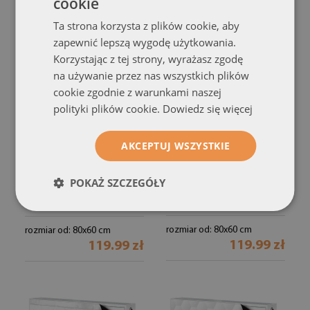
cookie
Ta strona korzysta z plików cookie, aby
zapewnić lepszą wygodę użytkowania.
Korzystając z tej strony, wyrażasz zgodę
na używanie przez nas wszystkich plików
cookie zgodnie z warunkami naszej
polityki plików cookie.
Dowiedz się więcej
AKCEPTUJ WSZYSTKIE
Magnes dekoracjny na
Mata magnesowa na
kaloryfer
kaloryfer
POKAŻ SZCZEGÓŁY
Ogień kominek
Biała siatka na betonie
(#mmmk-
(#mmmk-257037924)
309556804)
rozmiar od: 80x60 cm
rozmiar od: 80x60 cm
119.99 zł
119.99 zł