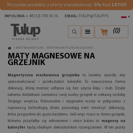
Wszystkie produkty z oferty standardowej
-5%
Kod:
LATO5
INFOLINIA
+ 48 (32) 700 36 16
EMAIL:
TULUP@TULUP.PL
▾
(
0
)
/
MATY MAGNETYCZNE
/
MATY MAGNETYCZNE NA GRZEJNIK
MATY MAGNESOWE NA
GRZEJNIK
Magnetyczna maskownica grzejnika
to świetny sposób, aby
spersonalizować i przekształcić kaloryfer. To nowoczesna forma
dekoracji, której montaż odbywa się bez użycia kleju i śrub. Dzięki
takiemu dodatkowi zamienisz swój nudny grzejnik w ciekawą ozdobę
Twojego wnętrza. Różnorodne i oryginalne wzory w połączeniu z
najnowszą technologią druku pozwalają nam stworzyć dekorację,
która przypadnie do gustu każdemu. Jeśli więc masz w domu grzejnik,
któremu przydałby się odnowienie i nieco koloru to
magnesy na
kaloryfer
będą idealnym dekoratorskim rozwiązaniem. W ten prosty