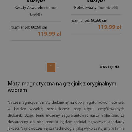
kaloryfer
kaloryfer
Kwiaty Akwarele
Polne kwiaty
(#mmmk-
(#mmmk-td95)
love048)
rozmiar od: 80x60 cm
119.99 zł
rozmiar od: 80x60 cm
119.99 zł
1
...
NASTĘPNA
Mata magnetyczna na grzejnik z oryginalnym
wzorem
Nasze magnetyczne maty drukujemy na dobrym gatunkowo materiale,
w bardzo wysokiej rozdzielczości przy użyciu certyfikowanych
drukarek. Dzięki temu możemy zagwarantować naszym klientom, że
dostarczony do nich produkt będzie spełniał najwyższe standardy
jakości. Najnowocześniejsza technologia, jaką wykorzystujemy w firmie