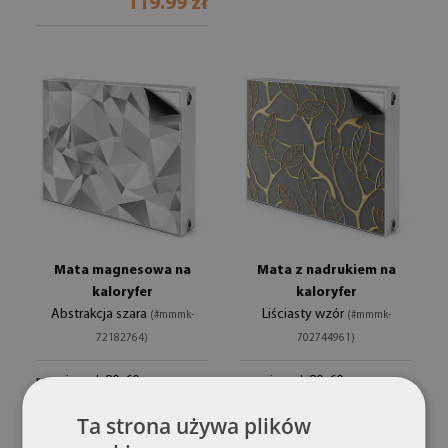
119.99 zł
Mata magnesowa na
Mata z nadrukiem na
kaloryfer
kaloryfer
Abstrakcja szara
Liściasty wzór
(#mmmk-
(#mmmk-
72182764)
702744961)
rozmiar od: 80x60 cm
rozmiar od: 80x60 cm
119.99 zł
119.99 zł
Ta strona używa plików