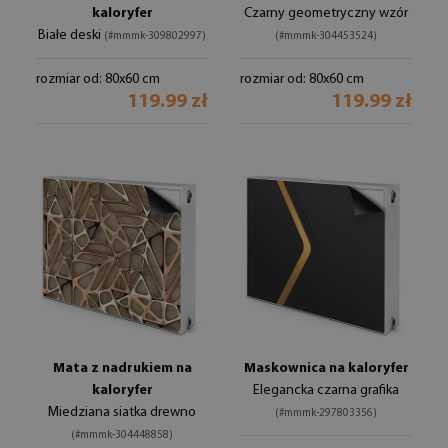
kaloryfer
Czarny geometryczny wzór
Białe deski
(#mmmk-309802997)
(#mmmk-304453524)
rozmiar od: 80x60 cm
rozmiar od: 80x60 cm
119.99 zł
119.99 zł
Mata z nadrukiem na
Maskownica na kaloryfer
kaloryfer
Elegancka czarna grafika
Miedziana siatka drewno
(#mmmk-297803356)
(#mmmk-304448858)