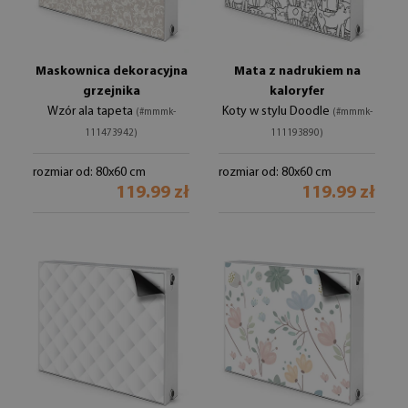
Maskownica dekoracyjna
Mata z nadrukiem na
grzejnika
kaloryfer
Wzór ala tapeta
Koty w stylu Doodle
(#mmmk-
(#mmmk-
111473942)
111193890)
rozmiar od: 80x60 cm
rozmiar od: 80x60 cm
119.99 zł
119.99 zł