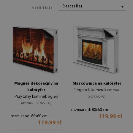
Bestseller
SORTUJ:
Magnes dekoracjny na
Maskownica na kaloryfer
kaloryfer
Elegancki kominek
(#mmmk-
Przytulny kominek ogień
237522769)
(#mmmk-181765956)
rozmiar od: 80x60 cm
119.99 zł
rozmiar od: 80x60 cm
119.99 zł