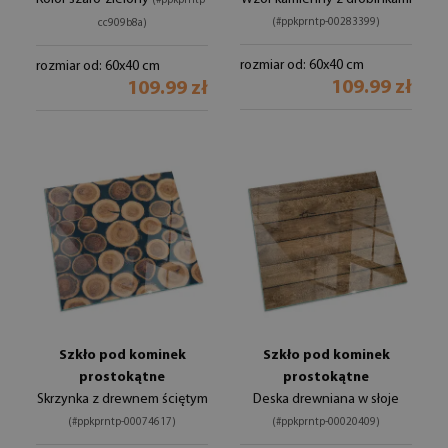
(#ppkprntp-
(#ppkprntp-00283399)
cc909b8a)
rozmiar od: 60x40 cm
rozmiar od: 60x40 cm
109.99 zł
109.99 zł
Szkło pod kominek
Szkło pod kominek
prostokątne
prostokątne
Skrzynka z drewnem ściętym
Deska drewniana w słoje
(#ppkprntp-00074617)
(#ppkprntp-00020409)