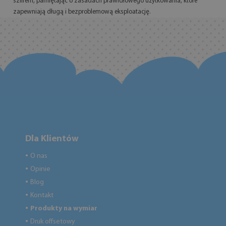
szlifem, pamiętając o zasadach prawidłowego użytkowania, które
zapewniają długą i bezproblemową eksploatację.
Dla Klientów
O nas
●
Opinie
●
Blog
●
Kontakt
●
Produkty na wymiar
●
Druk offsetowy
●