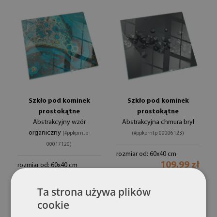
Szkło pod kominek
Szkło pod kominek
prostokątne
prostokątne
Abstrakcyjny wzór
Abstrakcyjna chmura brył
organiczny
(#ppkprntp-
(#ppkprntp-00006123)
00017120)
rozmiar od: 60x40 cm
109.99 zł
rozmiar od: 60x40 cm
109.99 zł
Ta strona używa plików
cookie