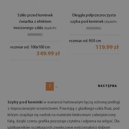
Szkło przed kominek
Okrągła półprzezroczysta
ćwiartka z efektem
szyba pod kominek
(#ppkofm-
mrożonego szkła
(#ppkcfm-
00000000)
00000000)
rozmiar od: fi50 cm
119.99 zł
rozmiar od: 100x100 cm
349.99 zł
1
...
NASTĘPNA
Szyby pod kominki
w wariancie hartowanym łączą ochronę podłogi
z dopracowanym wzornictwem. Powstają z gładkiego szkła float, pod
którym znajduje się nadruk na materiale lateksowym zabezpieczony
folią, dzięki czemu grafika pozostaje czytelna i odporna na wilgoć. Dla
użytkowników oczekujących zwiększonej wytrzymałości dobrym