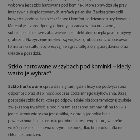
wyborem jest szkło hartowane pod kominek, które sprawdza się przy
intensywnie eksploatowanych strefach paleniska. Zaokrąglony szlif
krawędzi podnosi bezpieczeństwo i komfort codziennego użytkowania.
Materiał jest żaroodporny, odporny na zarysowania oraz wodę, a
subtelnie zielonkawe zabarwienie szkła delikatnie ociepla jasne motywy
graficzne. Na życzenie możliwe są większe grubości oraz dopasowanie
formatu i kształtu, aby precyzyjnie zgrać taflę z bryłą urządzenia oraz
układem posadzki.
Szkło hartowane w szybach pod kominki – kiedy
warto je wybrać?
Szkło hartowane
sprawdza się tam, gdzie liczy się podwyższona
odporność oraz stabilność podczas codziennego użytkowania. Bazą
pozostaje szkło float, które po odpowiedniej obróbce termicznej zyskuje
zwiększoną trwałość, a pod nim umieszczony jest nadruk na folii – z
jednej strony widoczna jest grafika, z drugiej jednolita biała
powierzchnia. Taka konstrukcja dobrze znosi temperaturę w strefie
wokół paleniska i ułatwia utrzymanie porządku, bo gładka tafla nie
chłonie zabrudzeń.