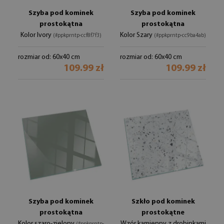
Szyba pod kominek
Szyba pod kominek
prostokątna
prostokątna
Kolor Ivory
Kolor Szary
(#ppkprntp-ccf8f7f3)
(#ppkprntp-cc9ba4ab)
rozmiar od: 60x40 cm
rozmiar od: 60x40 cm
109.99 zł
109.99 zł
Szyba pod kominek
Szkło pod kominek
prostokątna
prostokątne
Kolor szaro-zielony
Wzór kamienny z drobinkami