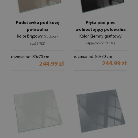
Podstawka pod kozę
Płyta pod piec
półowalna
wolnostojący półowalna
Kolor Brązowy
Kolor Ciemny grafitowy
(#ppkpon-
(#ppkpon-cc1f1b1a)
cca59482)
rozmiar od: 80x70 cm
rozmiar od: 80x70 cm
244.99 zł
244.99 zł