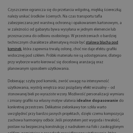
Czyszczenie ogranicza się do przetarcia wilgotną, miękką ściereczką;
należy unikać środków ściernych. Na czas transportu tafla
zabezpieczana jest warstwą ochronną i opakowaniem kartonowym, a
w zależności od gabarytu bywa wysyłana w jednym elemencie lub
przeznaczona do odbioru osobistego. W przestrzeniach o bardziej
technicznym charakterze alternatywą może być
stalowa blacha pod
kominek
, która zapewnia trwałą osłonę, choć nie daje efektu grafiki
widocznej pod szkłem. Próbki materiału nie są udostępniane, dlatego
przy wyborze warto kierować się docelową aranżacją oraz
planowanym sposobem użytkowania.
Dobierając szyby pod kominki, zwróć uwagę na intensywność
użytkowania, wystrój wnętrza oraz pożądany efekt wizualny – od
stonowanej bieli po wyraziste wzory. Możliwość personalizacji wymiaru
i zmiany grafiki na własny motyw ułatwia
idealne dopasowanie
do
konkretnej przestrzeni. Delikatnie zielonkawy ton szkła warto
uwzględnić przy bardzo jasnych projektach, dzięki czemu kompozycja
zachowa harmonijny odbiór. Jeśli priorytetem jest wygoda i trwałość,
postaw na bezpieczną konstrukcję z nadrukiem na folii i zaokrąglonym