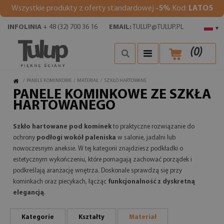
Wszystkie produkty z oferty standardowej
-5%
Kod:
LATO5
INFOLINIA
+ 48 (32) 700 36 16
EMAIL:
TULUP@TULUP.PL
▾
(
0
)
/
PANELE KOMINKOWE
/
MATERIAŁ
/
SZKŁO HARTOWANE
PANELE KOMINKOWE ZE SZKŁA
HARTOWANEGO
Szkło hartowane pod kominek
to praktyczne rozwiązanie do
ochrony
podłogi wokół paleniska
w salonie, jadalni lub
nowoczesnym aneksie. W tej kategorii znajdziesz podkładki o
estetycznym wykończeniu, które pomagają zachować porządek i
podkreślają aranżację wnętrza. Doskonale sprawdzą się przy
kominkach oraz piecykach, łącząc
funkcjonalność z dyskretną
elegancją
.
Kategorie
Kształty
Materiał