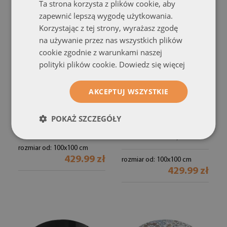
Ta strona korzysta z plików cookie, aby
zapewnić lepszą wygodę użytkowania.
Korzystając z tej strony, wyrażasz zgodę
na używanie przez nas wszystkich plików
cookie zgodnie z warunkami naszej
polityki plików cookie.
Dowiedz się więcej
AKCEPTUJ WSZYSTKIE
Szyba pod kominek
Szyba pod kominek
ćwiartka
ćwiartka
Kolor Jasnokremowy
Tekstura kamiennej
POKAŻ SZCZEGÓŁY
powierzchni
(#ppkprntc-ccd5cfc3)
(#ppkprntc-
00050672)
rozmiar od: 100x100 cm
429.99 zł
rozmiar od: 100x100 cm
429.99 zł