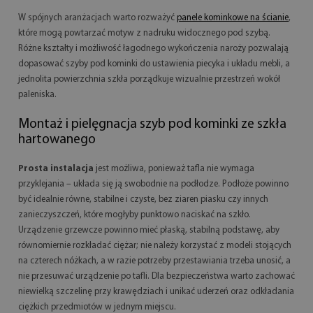
W spójnych aranżacjach warto rozważyć
panele kominkowe na ścianie
,
które mogą powtarzać motyw z nadruku widocznego pod szybą.
Różne kształty i możliwość łagodnego wykończenia naroży pozwalają
dopasować szyby pod kominki do ustawienia piecyka i układu mebli, a
jednolita powierzchnia szkła porządkuje wizualnie przestrzeń wokół
paleniska.
Montaż i pielęgnacja szyb pod kominki ze szkła
hartowanego
Prosta instalacja
jest możliwa, ponieważ tafla nie wymaga
przyklejania – układa się ją swobodnie na podłodze. Podłoże powinno
być idealnie równe, stabilne i czyste, bez ziaren piasku czy innych
zanieczyszczeń, które mogłyby punktowo naciskać na szkło.
Urządzenie grzewcze powinno mieć płaską, stabilną podstawę, aby
równomiernie rozkładać ciężar; nie należy korzystać z modeli stojących
na czterech nóżkach, a w razie potrzeby przestawiania trzeba unosić, a
nie przesuwać urządzenie po tafli. Dla bezpieczeństwa warto zachować
niewielką szczelinę przy krawędziach i unikać uderzeń oraz odkładania
ciężkich przedmiotów w jednym miejscu.