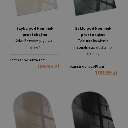
Szyba pod kominek
Szkło pod kominek
prostokątna
prostokątne
Kolor Beżowy
Tekstura kamienia
(#ppkprntp-
naturalnego
(#ppkprntp-
cceee3cf)
00003107)
rozmiar od: 60x40 cm
109.99 zł
rozmiar od: 60x40 cm
109.99 zł