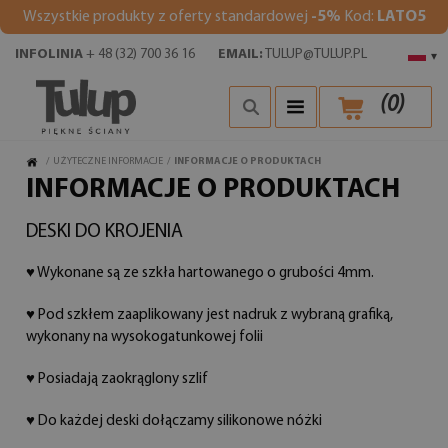
Wszystkie produkty z oferty standardowej
-5%
Kod:
LATO5
INFOLINIA
+ 48 (32) 700 36 16
EMAIL:
TULUP@TULUP.PL
▾
(
0
)
/
UŻYTECZNE INFORMACJE
/
INFORMACJE O PRODUKTACH
INFORMACJE O PRODUKTACH
DESKI DO KROJENIA
♥ Wykonane są ze szkła hartowanego o grubości 4mm.
♥ Pod szkłem zaaplikowany jest nadruk z wybraną grafiką,
wykonany na wysokogatunkowej folii
♥ Posiadają zaokrąglony szlif
♥ Do każdej deski dołączamy silikonowe nóżki