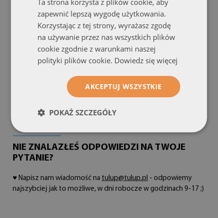
Ta strona korzysta z plików cookie, aby
♥ Akryl jest dwukrotnie lżejszy niż szkło hartowane :)
zapewnić lepszą wygodę użytkowania.
Korzystając z tej strony, wyrażasz zgodę
♥ Polecamy do powieszenia go np. w biurach, nad kanapą itp.
na używanie przez nas wszystkich plików
♥ Nie jest odporne na bardzo wysoką temperaturę! - w tym
cookie zgodnie z warunkami naszej
przypadku sugerujemy wybór szkła hartowanego
polityki plików cookie.
Dowiedz się więcej
♥ Nie posiadają zielonkawego zabarwienia
AKCEPTUJ WSZYSTKIE
♥ Istnieje możliwość wykonania AKRYLU pod wymiar, w tym
przypadku konieczne jest wysłane wiadomości mailowej z
POKAŻ SZCZEGÓŁY
numerem grafiki i wymiarem docelowym
NIE ZNALAZŁEŚ ODPOWIEDZI NA TWOJE
PYTANIE?
♥ Napisz nam wiadomość na
tulup@tulup.pl
- odpowiemy
najszybciej jak to możliwe, w dni robocze w godzinach 9-17 ;)