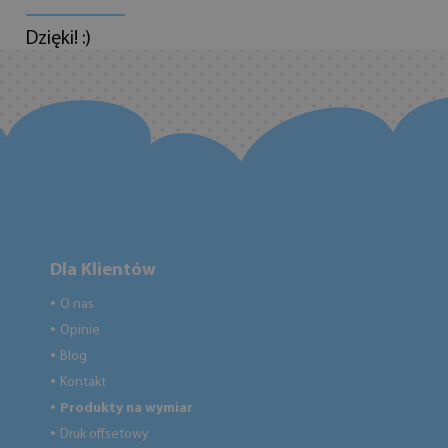
Dzięki! :)
Dla Klientów
O nas
●
Opinie
●
Blog
●
Kontakt
●
Produkty na wymiar
●
Druk offsetowy
●