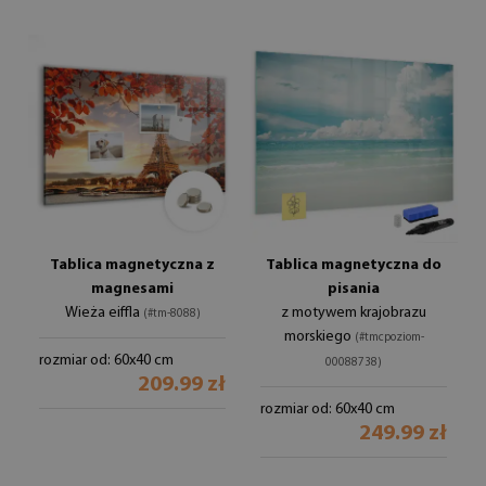
Tablica magnetyczna z
Tablica magnetyczna do
magnesami
pisania
Wieża eiffla
z motywem krajobrazu
(#tm-8088)
morskiego
(#tmcpoziom-
rozmiar od: 60x40 cm
00088738)
209.99 zł
rozmiar od: 60x40 cm
249.99 zł