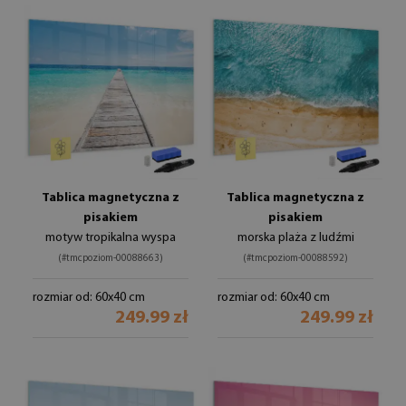
Tablica magnetyczna z
Tablica magnetyczna z
pisakiem
pisakiem
motyw tropikalna wyspa
morska plaża z ludźmi
(#tmcpoziom-00088663)
(#tmcpoziom-00088592)
rozmiar od: 60x40 cm
rozmiar od: 60x40 cm
249.99 zł
249.99 zł