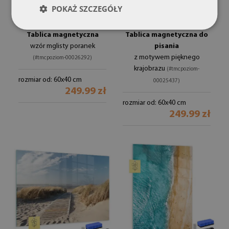
POKAŻ SZCZEGÓŁY
Tablica magnetyczna
Tablica magnetyczna do
wzór mglisty poranek
pisania
z motywem pięknego
(#tmcpoziom-00026292)
krajobrazu
(#tmcpoziom-
rozmiar od: 60x40 cm
00025437)
249.99 zł
rozmiar od: 60x40 cm
249.99 zł