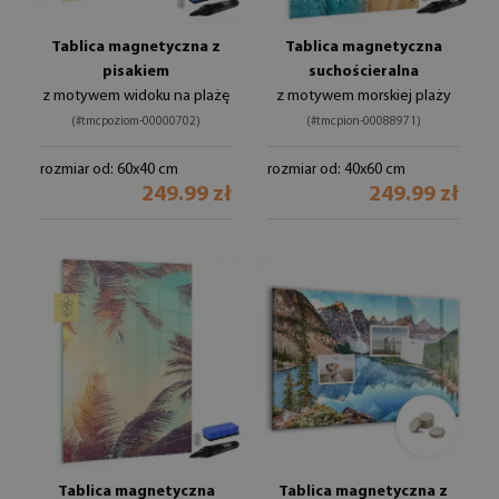
Tablica magnetyczna z
Tablica magnetyczna
pisakiem
suchościeralna
z motywem widoku na plażę
z motywem morskiej plaży
(#tmcpoziom-00000702)
(#tmcpion-00088971)
rozmiar od: 60x40 cm
rozmiar od: 40x60 cm
249.99 zł
249.99 zł
Tablica magnetyczna
Tablica magnetyczna z