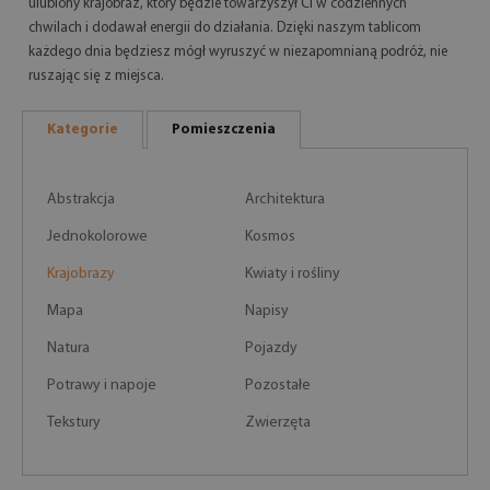
ulubiony krajobraz, który będzie towarzyszył Ci w codziennych
chwilach i dodawał energii do działania. Dzięki naszym tablicom
każdego dnia będziesz mógł wyruszyć w niezapomnianą podróż, nie
ruszając się z miejsca.
Kategorie
Pomieszczenia
Abstrakcja
Architektura
Jednokolorowe
Kosmos
Krajobrazy
Kwiaty i rośliny
Mapa
Napisy
Natura
Pojazdy
Potrawy i napoje
Pozostałe
Tekstury
Zwierzęta