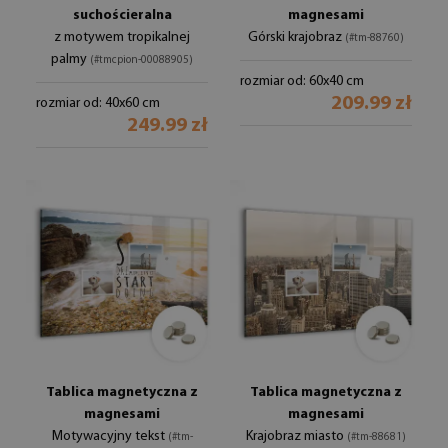
suchościeralna
magnesami
z motywem tropikalnej
Górski krajobraz
(#tm-88760)
palmy
(#tmcpion-00088905)
rozmiar od: 60x40 cm
209.99 zł
rozmiar od: 40x60 cm
249.99 zł
Tablica magnetyczna z
Tablica magnetyczna z
magnesami
magnesami
Motywacyjny tekst
Krajobraz miasto
(#tm-
(#tm-88681)