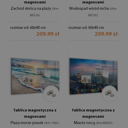
magnesami
magnesami
Zachód słońca na plaży
Wodospad wśród mchu
(#tm-
(#tm-
88524)
88330)
rozmiar od: 60x40 cm
rozmiar od: 60x40 cm
209.99 zł
209.99 zł
Tablica magnetyczna z
Tablica magnetyczna z
magnesami
magnesami
Plaża morze piasek
Miasto nocą
(#tm-7460)
(#tm-88600)