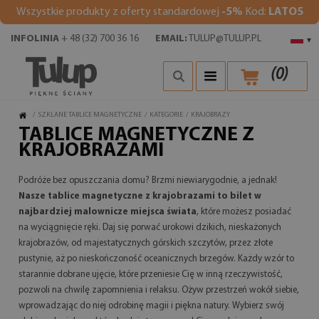
Wszystkie produkty z oferty standardowej
-5%
Kod:
LATO5
INFOLINIA
+ 48 (32) 700 36 16
EMAIL:
TULUP@TULUP.PL
▾
(
0
)
/
SZKLANE TABLICE MAGNETYCZNE
/
KATEGORIE
/
KRAJOBRAZY
TABLICE MAGNETYCZNE Z
KRAJOBRAZAMI
Podróże bez opuszczania domu? Brzmi niewiarygodnie, a jednak!
Nasze tablice magnetyczne z krajobrazami to bilet w
najbardziej malownicze miejsca świata
, które możesz posiadać
na wyciągnięcie ręki. Daj się porwać urokowi dzikich, nieskażonych
krajobrazów, od majestatycznych górskich szczytów, przez złote
pustynie, aż po nieskończoność oceanicznych brzegów. Każdy wzór to
starannie dobrane ujęcie, które przeniesie Cię w inną rzeczywistość,
pozwoli na chwilę zapomnienia i relaksu. Ożyw przestrzeń wokół siebie,
wprowadzając do niej odrobinę magii i piękna natury. Wybierz swój