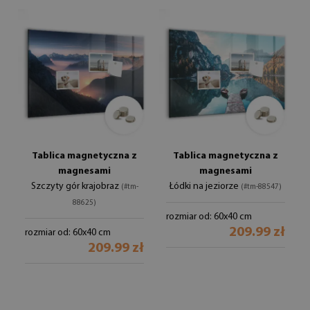
Tablica magnetyczna z
Tablica magnetyczna z
magnesami
magnesami
Szczyty gór krajobraz
Łódki na jeziorze
(#tm-
(#tm-88547)
88625)
rozmiar od: 60x40 cm
209.99 zł
rozmiar od: 60x40 cm
209.99 zł