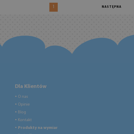
1
NASTĘPNA
Dla Klientów
O nas
●
Opinie
●
Blog
●
Kontakt
●
Produkty na wymiar
●