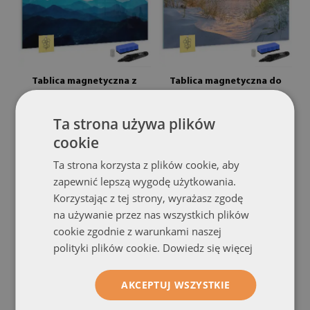
Tablica magnetyczna z
Tablica magnetyczna do
pisakiem
pisania
wzór woda akwarela
z motywem zachodu słońca
Ta strona używa plików
na plaży
(#tmcpoziom-00088356)
(#tmcpoziom-00075921)
cookie
rozmiar od: 60x40 cm
rozmiar od: 60x40 cm
Ta strona korzysta z plików cookie, aby
249.99 zł
249.99 zł
zapewnić lepszą wygodę użytkowania.
Korzystając z tej strony, wyrażasz zgodę
na używanie przez nas wszystkich plików
cookie zgodnie z warunkami naszej
polityki plików cookie.
Dowiedz się więcej
AKCEPTUJ WSZYSTKIE