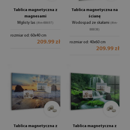
Tablica magnetyczna z
Tablica magnetyczna na
magnesami
ścianę
Mglisty las
Wodospad ze skałami
(#tm-88697)
(#tm-
88838)
rozmiar od: 60x40 cm
209.99 zł
rozmiar od: 40x60 cm
209.99 zł
Tablica magnetyczna z
Tablica magnetyczna z