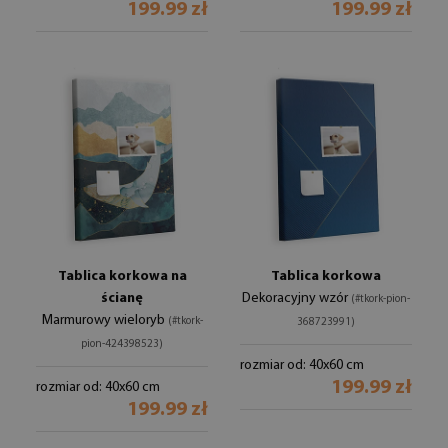
199.99 zł
199.99 zł
Tablica korkowa na
Tablica korkowa
ścianę
Dekoracyjny wzór
(#tkork-pion-
Marmurowy wieloryb
(#tkork-
368723991)
pion-424398523)
rozmiar od: 40x60 cm
199.99 zł
rozmiar od: 40x60 cm
199.99 zł