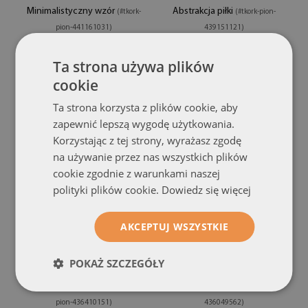
Minimalistyczny wzór
Abstrakcja piłki
(#tkork-
(#tkork-pion-
pion-441161031)
439151121)
rozmiar od: 40x60 cm
rozmiar od: 40x60 cm
Ta strona używa plików
199.99 zł
199.99 zł
cookie
Ta strona korzysta z plików cookie, aby
zapewnić lepszą wygodę użytkowania.
Korzystając z tej strony, wyrażasz zgodę
na używanie przez nas wszystkich plików
cookie zgodnie z warunkami naszej
polityki plików cookie.
Dowiedz się więcej
AKCEPTUJ WSZYSTKIE
Tablica korkowa
Tablica korkowa
POKAŻ SZCZEGÓŁY
kolorowa
kolorowa
Gradient abstrakcja
Dziecięcy wzór
(#tkork-
(#tkork-pion-
pion-436410151)
436049562)