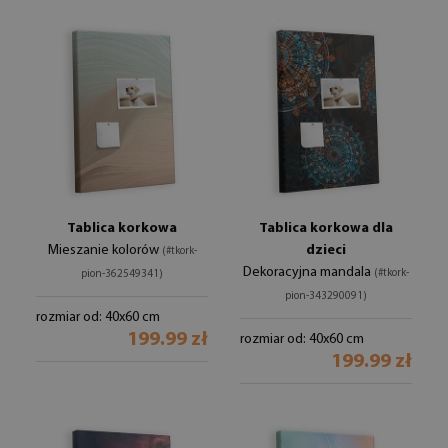
Tablica korkowa
Tablica korkowa dla
Mieszanie kolorów
dzieci
(#tkork-
Dekoracyjna mandala
(#tkork-
pion-362549341)
pion-343290091)
rozmiar od: 40x60 cm
199.99 zł
rozmiar od: 40x60 cm
199.99 zł