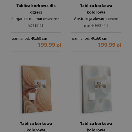
Tablica korkowa dla
Tablica korkowa
dzieci
kolorowa
Elegancki marmur
Abstrakcja akwareli
(#tkork-pion-
(#tkork-
467515171)
pion-443958441)
rozmiar od: 40x60 cm
rozmiar od: 40x60 cm
199.99 zł
199.99 zł
Tablica korkowa
Tablica korkowa
kolorowa
kolorowa