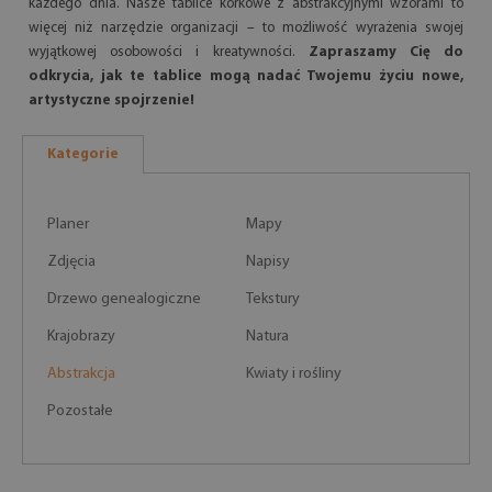
każdego dnia. Nasze tablice korkowe z abstrakcyjnymi wzorami to
więcej niż narzędzie organizacji – to możliwość wyrażenia swojej
wyjątkowej osobowości i kreatywności.
Zapraszamy Cię do
odkrycia, jak te tablice mogą nadać Twojemu życiu nowe,
artystyczne spojrzenie!
Kategorie
Planer
Mapy
Zdjęcia
Napisy
Drzewo genealogiczne
Tekstury
Krajobrazy
Natura
Abstrakcja
Kwiaty i rośliny
Pozostałe