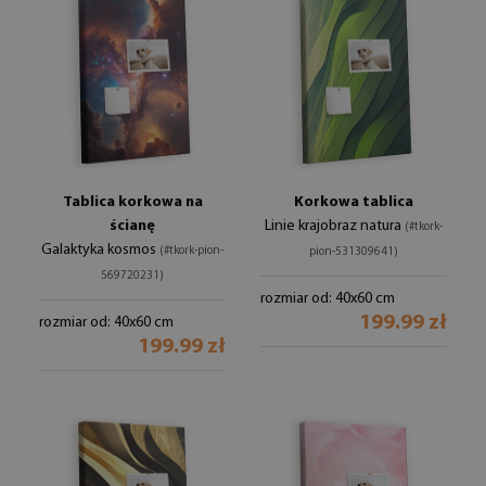
Tablica korkowa na
Korkowa tablica
ścianę
Linie krajobraz natura
(#tkork-
Galaktyka kosmos
(#tkork-pion-
pion-531309641)
569720231)
rozmiar od: 40x60 cm
199.99 zł
rozmiar od: 40x60 cm
199.99 zł