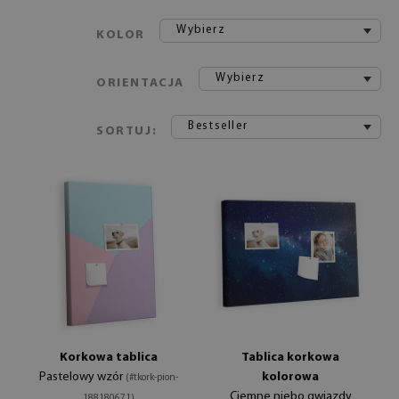
Wybierz
KOLOR
Wybierz
ORIENTACJA
Bestseller
SORTUJ:
Korkowa tablica
Tablica korkowa
Pastelowy wzór
kolorowa
(#tkork-pion-
Ciemne niebo gwiazdy
188180671)