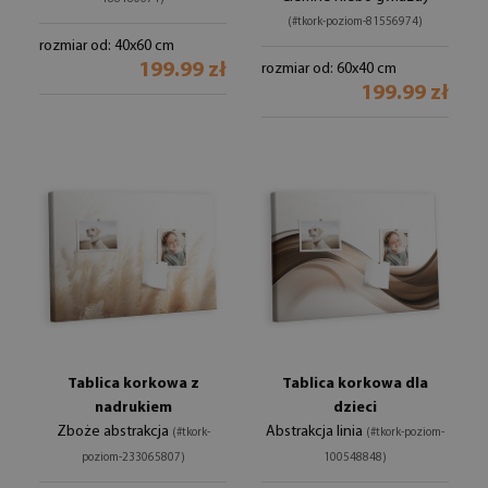
(#tkork-poziom-81556974)
rozmiar od: 40x60 cm
199.99 zł
rozmiar od: 60x40 cm
199.99 zł
Tablica korkowa z
Tablica korkowa dla
nadrukiem
dzieci
Zboże abstrakcja
Abstrakcja linia
(#tkork-
(#tkork-poziom-
poziom-233065807)
100548848)