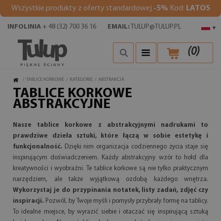
Wszystkie produkty z oferty standardowej
-5%
Kod:
LATO5
INFOLINIA
+ 48 (32) 700 36 16
EMAIL:
TULUP@TULUP.PL
▾
(
0
)
/
TABLICE KORKOWE
/
KATEGORIE
/
ABSTRAKCJA
TABLICE KORKOWE
ABSTRAKCYJNE
Nasze tablice korkowe z abstrakcyjnymi nadrukami to
prawdziwe dzieła sztuki, które łączą w sobie estetykę i
funkcjonalność.
Dzięki nim organizacja codziennego życia staje się
inspirującym doświadczeniem. Każdy abstrakcyjny wzór to hołd dla
kreatywności i wyobraźni. Te tablice korkowe są nie tylko praktycznym
narzędziem, ale także wyjątkową ozdobą każdego wnętrza.
Wykorzystaj je do przypinania notatek, listy zadań, zdjęć czy
inspiracji.
Pozwól, by Twoje myśli i pomysły przybrały formę na tablicy.
To idealne miejsce, by wyrazić siebie i otaczać się inspirującą sztuką