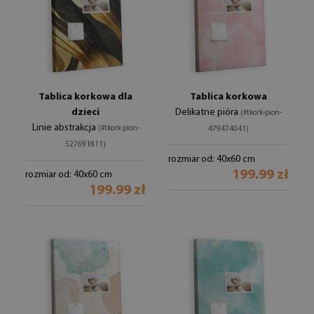
Tablica korkowa dla
Tablica korkowa
dzieci
Delikatne pióra
(#tkork-pion-
Linie abstrakcja
(#tkork-pion-
479474041)
527691811)
rozmiar od: 40x60 cm
199.99 zł
rozmiar od: 40x60 cm
199.99 zł