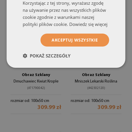
Korzystając z tej strony, wyrażasz zgodę
na używanie przez nas wszystkich plików
cookie zgodnie z warunkami naszej
polityki plików cookie.
Dowiedz się więcej
AKCEPTUJ WSZYSTKIE
POKAŻ SZCZEGÓŁY
Obraz Szklany
Obraz Szklany
Dmuchawiec Kwiat Krople
Mniszek Lekarski Roślina
(#71790042)
(#42302120)
rozmiar od: 100x50 cm
rozmiar od: 100x50 cm
309.99 zł
309.99 zł