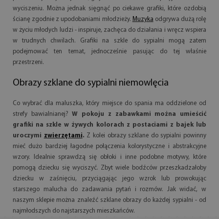
wyciszeniu. Można jednak sięgnąć po ciekawe grafiki, które ozdobią
ścianę zgodnie z upodobaniami młodzieży.
Muzyka
odgrywa dużą rolę
w życiu młodych ludzi - inspiruje, zachęca do działania i wręcz wspiera
w trudnych chwilach. Grafiki na szkle do sypialni mogą zatem
podejmować ten temat, jednocześnie pasując do tej właśnie
przestrzeni.
Obrazy szklane do sypialni niemowlęcia
Co wybrać dla maluszka, który miejsce do spania ma oddzielone od
strefy bawialnianej?
W pokoju z zabawkami można umieścić
grafiki na szkle w żywych kolorach z postaciami z bajek lub
uroczymi
zwierzętami
.
Z kolei obrazy szklane do sypialni powinny
mieć dużo bardziej łagodne połączenia kolorystyczne i abstrakcyjne
wzory. Idealnie sprawdzą się obłoki i inne podobne motywy, które
pomogą dziecku się wyciszyć. Zbyt wiele bodźców przeszkadzałoby
dziecku w zaśnięciu, przyciągając jego wzrok lub prowokując
starszego malucha do zadawania pytań i rozmów. Jak widać, w
naszym sklepie można znaleźć szklane obrazy do każdej sypialni - od
najmłodszych do najstarszych mieszkańców.