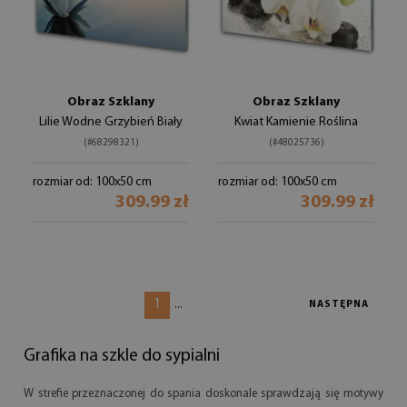
Obraz Szklany
Obraz Szklany
Lilie Wodne Grzybień Biały
Kwiat Kamienie Roślina
(#68298321)
(#48025736)
rozmiar od: 100x50 cm
rozmiar od: 100x50 cm
309.99 zł
309.99 zł
1
...
NASTĘPNA
Grafika na szkle do sypialni
W strefie przeznaczonej do spania doskonale sprawdzają się motywy