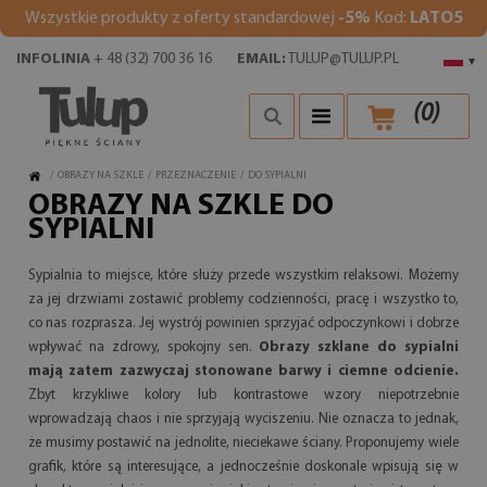
Wszystkie produkty z oferty standardowej
-5%
Kod:
LATO5
INFOLINIA
+ 48 (32) 700 36 16
EMAIL:
TULUP@TULUP.PL
▾
(
0
)
/
OBRAZY NA SZKLE
/
PRZEZNACZENIE
/
DO SYPIALNI
OBRAZY NA SZKLE DO
SYPIALNI
Sypialnia to miejsce, które służy przede wszystkim relaksowi. Możemy
za jej drzwiami zostawić problemy codzienności, pracę i wszystko to,
co nas rozprasza. Jej wystrój powinien sprzyjać odpoczynkowi i dobrze
wpływać na zdrowy, spokojny sen.
Obrazy szklane do sypialni
mają zatem zazwyczaj stonowane barwy i ciemne odcienie.
Zbyt krzykliwe kolory lub kontrastowe wzory niepotrzebnie
wprowadzają chaos i nie sprzyjają wyciszeniu. Nie oznacza to jednak,
że musimy postawić na jednolite, nieciekawe ściany. Proponujemy wiele
grafik, które są interesujące, a jednocześnie doskonale wpisują się w