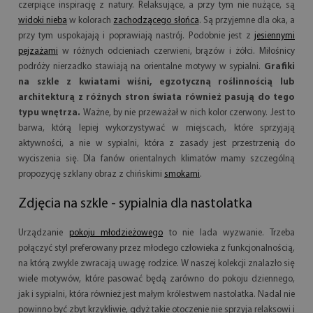
czerpiące inspirację z natury. Relaksujące, a przy tym nie nużące, są
widoki nieba
w kolorach
zachodzącego słońca
. Są przyjemne dla oka, a
przy tym uspokajają i poprawiają nastrój. Podobnie jest z
jesiennymi
pejzażami
w różnych odcieniach czerwieni, brązów i żółci. Miłośnicy
podróży nierzadko stawiają na orientalne motywy w sypialni.
Grafiki
na szkle z kwiatami wiśni, egzotyczną roślinnością lub
architekturą z różnych stron świata również pasują do tego
typu wnętrza.
Ważne, by nie przeważał w nich kolor czerwony. Jest to
barwa, którą lepiej wykorzystywać w miejscach, które sprzyjają
aktywności, a nie w sypialni, która z zasady jest przestrzenią do
wyciszenia się. Dla fanów orientalnych klimatów mamy szczególną
propozycję szklany obraz z chińskimi
smokami
.
Zdjęcia na szkle - sypialnia dla nastolatka
Urządzanie
pokoju młodzieżowego
to nie lada wyzwanie. Trzeba
połączyć styl preferowany przez młodego człowieka z funkcjonalnością,
na którą zwykle zwracają uwagę rodzice. W naszej kolekcji znalazło się
wiele motywów, które pasować będą zarówno do pokoju dziennego,
jak i sypialni, która również jest małym królestwem nastolatka. Nadal nie
powinno być zbyt krzykliwie, gdyż takie otoczenie nie sprzyja relaksowi i