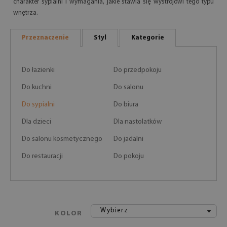
charakter sypialni i wymagania, jakie stawia się wystrojowi tego typu
wnętrza.
Przeznaczenie
Styl
Kategorie
Do łazienki
Do przedpokoju
Do kuchni
Do salonu
Do sypialni
Do biura
Dla dzieci
Dla nastolatków
Do salonu kosmetycznego
Do jadalni
Do restauracji
Do pokoju
Wybierz
KOLOR