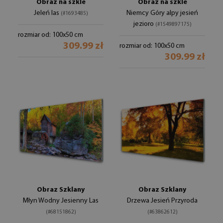
Obraz na szkle
Obraz na szkle
Jeleń las
Niemcy Góry alpy jesień
(#1693485)
jezioro
(#1549897175)
rozmiar od: 100x50 cm
309.99 zł
rozmiar od: 100x50 cm
309.99 zł
Obraz Szklany
Obraz Szklany
Młyn Wodny Jesienny Las
Drzewa Jesień Przyroda
(#68151862)
(#63862612)