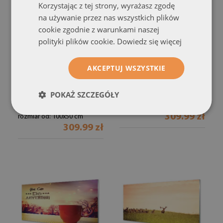
Korzystając z tej strony, wyrażasz zgodę
na używanie przez nas wszystkich plików
cookie zgodnie z warunkami naszej
polityki plików cookie.
Dowiedz się więcej
AKCEPTUJ WSZYSTKIE
Obraz na szkle
Obraz na szkle
Jeleń wschód słońca
Jeleń góry
(#70571185)
POKAŻ SZCZEGÓŁY
(#71239778)
rozmiar od: 100x50 cm
309.99 zł
rozmiar od: 100x50 cm
309.99 zł