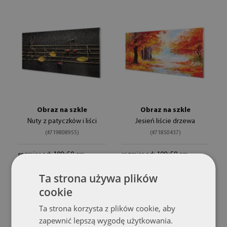
Obraz na szkle
Obraz na szkle
Nuty z patyczków i liści
Jesień liście drzewa
(#719808955)
(#71850437)
rozmiar od: 100x50 cm
rozmiar od: 100x50 cm
309.99 zł
309.99 zł
Ta strona używa plików
cookie
Ta strona korzysta z plików cookie, aby
zapewnić lepszą wygodę użytkowania.