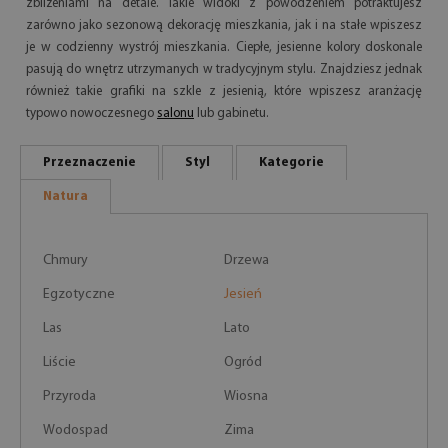
zbliżeniami na detale. Takie widoki z powodzeniem potraktujesz
zarówno jako sezonową dekorację mieszkania, jak i na stałe wpiszesz
je w codzienny wystrój mieszkania. Ciepłe, jesienne kolory doskonale
pasują do wnętrz utrzymanych w tradycyjnym stylu. Znajdziesz jednak
również takie grafiki na szkle z jesienią, które wpiszesz aranżację
typowo nowoczesnego
salonu
lub gabinetu.
Przeznaczenie
Styl
Kategorie
Natura
Chmury
Drzewa
Egzotyczne
Jesień
Las
Lato
Liście
Ogród
Przyroda
Wiosna
Wodospad
Zima