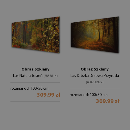
Obraz Szklany
Obraz Szklany
Las Natura Jesień
Las Dróżka Drzewa Przyroda
(#855814)
(#60738927)
rozmiar od: 100x50 cm
309.99 zł
rozmiar od: 100x50 cm
309.99 zł