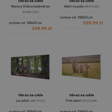
Obraz na szkle
Obraz na szkle
Niemcy Dolina budynki las
Jeleń na polu
(#47015165)
(#544913365)
rozmiar od: 100x50 cm
309.99 zł
rozmiar od: 100x50 cm
309.99 zł
Obraz na szkle
Obraz na szkle
Las jeleń
Pole jeleń
(#46119132)
(#35752538)
rozmiar od: 100x50 cm
rozmiar od: 100x50 cm