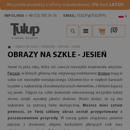
Wszystkie produkty z oferty standardowej
-5%
Kod:
LATO5
INFOLINIA
+ 48 (32) 700 36 16
EMAIL:
TULUP@TULUP.PL
▾
(
0
)
/
OBRAZY NA SZKLE
/
KATEGORIE
/
NATURA
/
JESIEŃ
OBRAZY NA SZKLE - JESIEŃ
Jesień to pora roku, która od zawsze niezwykle inspirowała artystów.
Pejzaże
, w których główną rolę odgrywają wielobarwne
drzewa
mają w
sobie coś niezwykle nostalgicznego. Odcienie liści w ciepłych barwach
to jeden z najbardziej charakterystycznych elementów, z którymi kojarzy
się jesień. Zdjęcia na szkle doskonale odwzorowują wszystkie kolory
drzew, dzięki wysokiej jakości drukowi. Warto dodać, że są one
wykonane za pomocą farby ekologicznej.
Możesz mieć zatem
pewność, że Twój szklany obraz został przygotowany z
poszanowaniem przyrody.
W naszej galerii znajdziesz jesienne
pejzaże z drzewami, alejami, kaskadami płynących rzek oraz