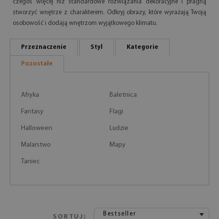
czegoś więcej niż standardowe rozwiązania dekoracyjne i pragną
stworzyć wnętrze z charakterem. Odkryj obrazy, które wyrażają Twoją
osobowość i dodają wnętrzom wyjątkowego klimatu.
Przeznaczenie
Styl
Kategorie
Pozostałe
Afryka
Baletnica
Fantasy
Flagi
Halloween
Ludzie
Malarstwo
Mapy
Taniec
Bestseller
SORTUJ: