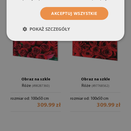
309.99 zł
AKCEPTUJ WSZYSTKIE
POKAŻ SZCZEGÓŁY
Obraz na szkle
Obraz na szkle
Róże
Róże
(#98287360)
(#97768562)
rozmiar od: 100x50 cm
rozmiar od: 100x50 cm
309.99 zł
309.99 zł