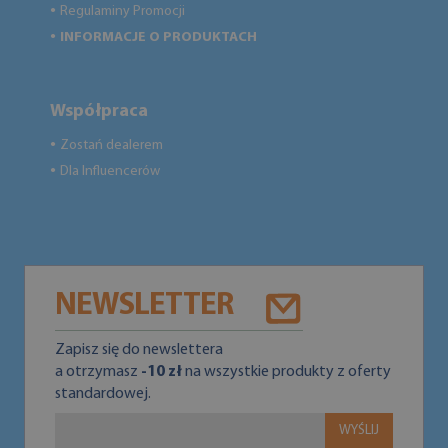
Regulaminy Promocji
●
INFORMACJE O PRODUKTACH
●
Współpraca
Zostań dealerem
●
Dla Influencerów
●
NEWSLETTER
Zapisz się do newslettera
a otrzymasz
-10 zł
na wszystkie produkty z oferty
standardowej.
WYŚLIJ