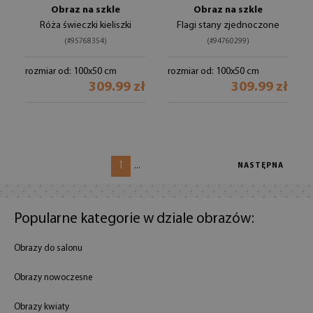
Obraz na szkle
Obraz na szkle
Róża świeczki kieliszki
Flagi stany zjednoczone
(#95768354)
(#94760299)
rozmiar od: 100x50 cm
rozmiar od: 100x50 cm
309.99 zł
309.99 zł
1
...
NASTĘPNA
Popularne kategorie w dziale obrazów:
Obrazy do salonu
Obrazy nowoczesne
Obrazy kwiaty