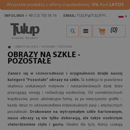
Wszystkie produkty z oferty standardowej
-5%
Kod:
LATO5
INFOLINIA
+ 48 (32) 700 36 16
EMAIL:
TULUP@TULUP.PL
▾
(
0
)
/
OBRAZY NA SZKLE
/
KATEGORIE
/
POZOSTAŁE
OBRAZY NA SZKLE -
POZOSTAŁE
Zanurz się w różnorodności i oryginalności dzięki naszej
kategorii "Pozostałe" obrazy na szkle.
Ta kolekcja to prawdziwa
skarbnica unikatowych motywów i niestandardowych dzieł, które
przyciągają uwagę i rozbudzają wyobraźnię. Od surrealistycznych
krajobrazów, przez abstrakcyjne formy, aż po nieoczywiste grafiki –
każdy obraz to odzwierciedlenie indywidualnych pasji i artystycznych
poszukiwań.
Drukowane na wytrzymałym szkle hartowanym,
nasze obrazy są nie tylko dekoracją, ale także osobistym
stwierdzeniem stylu i gustu.
Idealne dla tych, którzy szukają