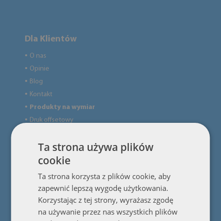
Dla Klientów
O nas
●
Opinie
●
Blog
●
Kontakt
●
Produkty na wymiar
●
Druk offsetowy
●
Ta strona używa plików
Użyteczne informacje
cookie
Regulamin sklepu
●
Ta strona korzysta z plików cookie, aby
Polityka Prywatności
zapewnić lepszą wygodę użytkowania.
●
Korzystając z tej strony, wyrażasz zgodę
Reklamacje i zwroty
●
na używanie przez nas wszystkich plików
Płatności
●