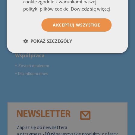
cookie zgodnie z warunkami naszej
Dostawa
●
polityki plików cookie.
Dowiedz się więcej
Pytania i odpowiedzi
●
Instrukcja montażu
●
AKCEPTUJ WSZYSTKIE
Regulaminy Promocji
●
INFORMACJE O PRODUKTACH
●
POKAŻ SZCZEGÓŁY
Współpraca
Zostań dealerem
●
Dla Influencerów
●
NEWSLETTER
Zapisz się do newslettera
a otrzymasz
-10 zł
na wszystkie produkty z oferty