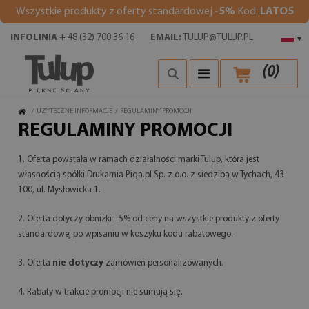
Wszystkie produkty z oferty standardowej
-5%
Kod:
LATO5
INFOLINIA
+ 48 (32) 700 36 16
EMAIL:
TULUP@TULUP.PL
▾
(
0
)
/
UŻYTECZNE INFORMACJE
/
REGULAMINY PROMOCJI
REGULAMINY PROMOCJI
1. Oferta powstała w ramach działalności marki Tulup, która jest
własnością spółki Drukarnia Piga.pl Sp. z o.o. z siedzibą w Tychach, 43-
100, ul. Mysłowicka 1.
2. Oferta dotyczy obniżki - 5% od ceny na wszystkie produkty z oferty
standardowej po wpisaniu w koszyku kodu rabatowego.
3. Oferta
nie dotyczy
zamówień personalizowanych.
4. Rabaty w trakcie promocji nie sumują się.