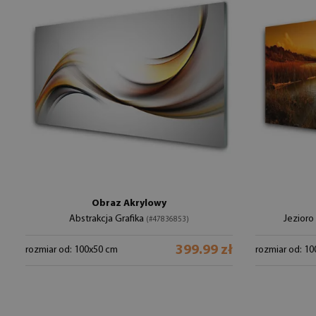
Obraz Akrylowy
Abstrakcja Grafika
Jezioro
(#47836853)
399.99 zł
rozmiar od: 100x50 cm
rozmiar od: 1