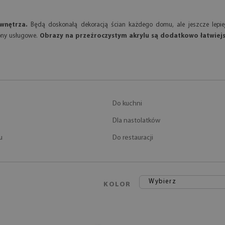
wnętrza.
Będą doskonałą dekoracją ścian każdego domu, ale jeszcze lep
ony usługowe.
Obrazy na przeźroczystym akrylu są dodatkowo łatwiejs
Do kuchni
Dla nastolatków
u
Do restauracji
Wybierz
KOLOR