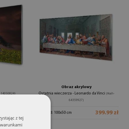
Obraz akrylowy
Ostatnia wieczerza - Leonardo da Vinci
114050824)
(#oah-
64359927)
399.99 zł
399.99 zł
rozmiar od: 100x50 cm
stając z tej
z warunkami