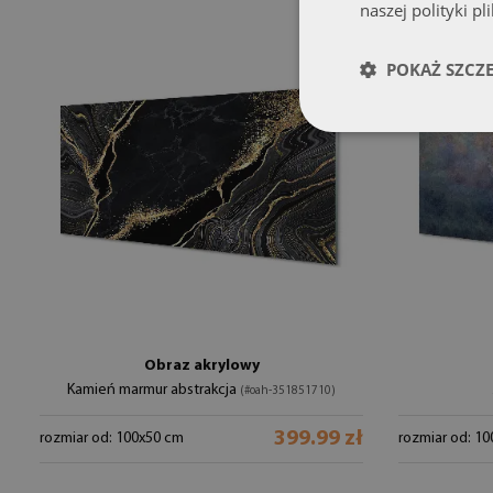
naszej polityki pl
POKAŻ SZCZ
Obraz akrylowy
Kamień marmur abstrakcja
(#oah-351851710)
399.99 zł
rozmiar od: 100x50 cm
rozmiar od: 1