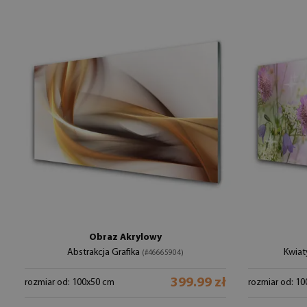
Obraz Akrylowy
Abstrakcja Grafika
Kwiat
(#46665904)
399.99 zł
rozmiar od: 100x50 cm
rozmiar od: 1