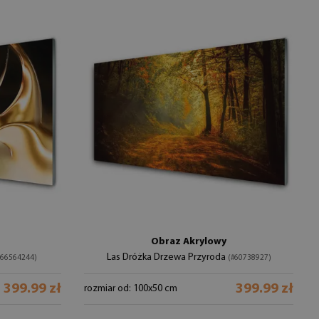
Obraz Akrylowy
Las Dróżka Drzewa Przyroda
#66564244)
(#60738927)
399.99 zł
399.99 zł
rozmiar od: 100x50 cm