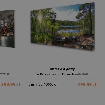
Obraz Akrylowy
Las Drzewa Jezioro Przyroda
7275557)
(#65467698)
399.99 zł
399.99 zł
rozmiar od: 100x50 cm