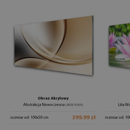
Obraz Akrylowy
Abstrakcja Nowoczesna
Lilia 
(#80816968)
399.99 zł
rozmiar od: 100x50 cm
rozmiar od: 1