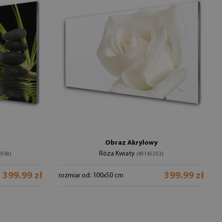
Obraz Akrylowy
Róża Kwiaty
2938)
(#9145253)
399.99 zł
399.99 zł
rozmiar od: 100x50 cm