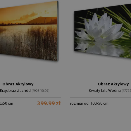
Obraz Akrylowy
Obraz Akrylowy
 Krajobraz Zachód
Kwiaty Lilia Wodna
(#90845609)
(#777
399.99 zł
00x50 cm
rozmiar od: 100x50 cm