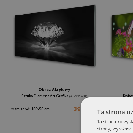
Obraz Akrylowy
Sztuka Diament Art Grafika
Kwiat
(#82996438)
399.99 zł
rozmiar od: 100x50 cm
rozmiar od: 1
Ta strona u
Ta strona korzyst
strony, wyrażasz