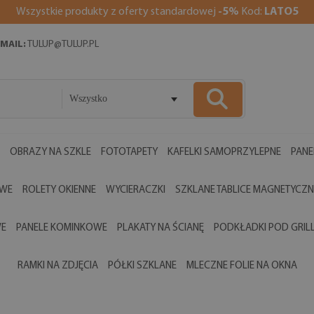
Wszystkie produkty z oferty standardowej
-5%
Kod:
LATO5
MAIL:
TULUP@TULUP.PL
Wszystko
OBRAZY NA SZKLE
FOTOTAPETY
KAFELKI SAMOPRZYLEPNE
PANE
OWE
ROLETY OKIENNE
WYCIERACZKI
SZKLANE TABLICE MAGNETYCZN
WE
PANELE KOMINKOWE
PLAKATY NA ŚCIANĘ
PODKŁADKI POD GRIL
RAMKI NA ZDJĘCIA
PÓŁKI SZKLANE
MLECZNE FOLIE NA OKNA