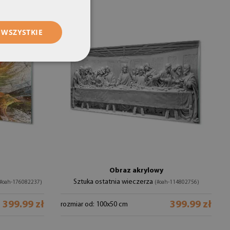
 WSZYSTKIE
Obraz akrylowy
Sztuka ostatnia wieczerza
#oah-176082237)
(#oah-114802756)
399.99 zł
399.99 zł
rozmiar od: 100x50 cm