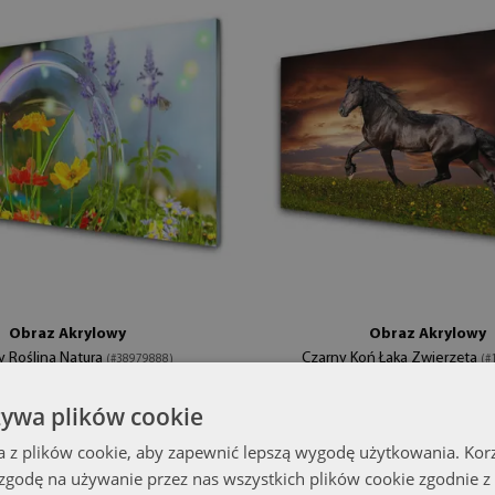
Obraz Akrylowy
Obraz Akrylowy
y Roślina Natura
Czarny Koń Łąka Zwierzęta
(#38979888)
(#
399.99 zł
00x50 cm
rozmiar od: 100x50 cm
żywa plików cookie
a z plików cookie, aby zapewnić lepszą wygodę użytkowania. Korzy
 zgodę na używanie przez nas wszystkich plików cookie zgodnie 