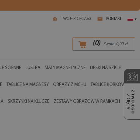
TWOJE ZDJĘCIA (
)
KONTAKT
0
▾
(
0
)
Kwota:
0,00
zł
LE ŚCIENNE
LUSTRA
MATY MAGNETYCZNE
DESKI NA SZKLE
E
TABLICE NA MAGNESY
OBRAZY Z MCHU
TABLICE KORKOWE
Z TWOJEGO
ZDJĘCIA
LA
SKRZYNKI NA KLUCZE
ZESTAWY OBRAZÓW W RAMKACH