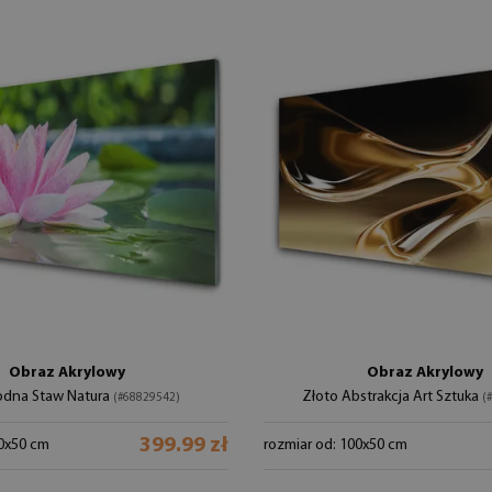
Obraz Akrylowy
Obraz Akrylowy
Wodna Staw Natura
Złoto Abstrakcja Art Sztuka
(#68829542)
(
399.99 zł
00x50 cm
rozmiar od: 100x50 cm