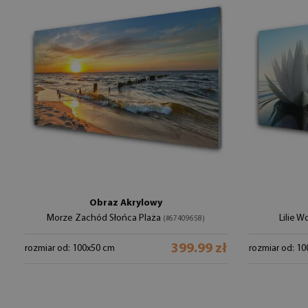
Obraz Akrylowy
Morze Zachód Słońca Plaża
Lilie 
(#67409658)
399.99 zł
rozmiar od: 100x50 cm
rozmiar od: 1