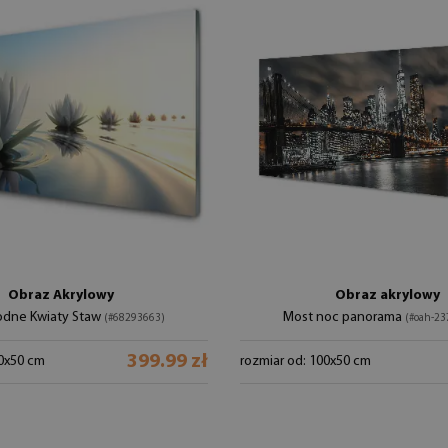
Obraz Akrylowy
Obraz akrylowy
Wodne Kwiaty Staw
Most noc panorama
(#68293663)
(#oah-23
399.99 zł
00x50 cm
rozmiar od: 100x50 cm