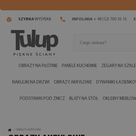
SZYBKA
WYSYŁKA
INFOLINIA
+ 48 (32) 700 36 16
E
OBRAZY NA PŁÓTNIE
PANELE KUCHENNE
ZEGARY NA SZKLE
NAKLEJKI NA DRZWI
OBRAZY AKRYLOWE
DYWANIKI ŁAZIENK
PODSTAWKI POD ZNICZ
BLATY NA STÓŁ
OKLEINY MEBLO
/
OBRAZY AKRYLOWE