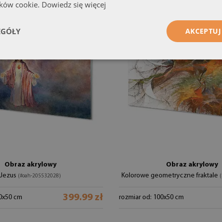
ików cookie.
Dowiedz się więcej
EGÓŁY
AKCEPTUJ
Obraz akrylowy
Obraz akrylowy
Jezus
Kolorowe geometryczne fraktale
(#oah-205532028)
(
399.99 zł
00x50 cm
rozmiar od: 100x50 cm