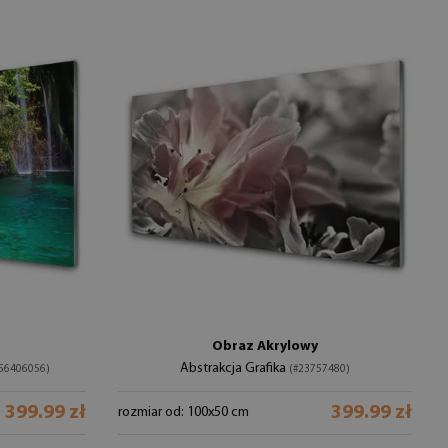
Obraz Akrylowy
Abstrakcja Grafika
56406056)
(#23757480)
399.99 zł
399.99 zł
rozmiar od: 100x50 cm