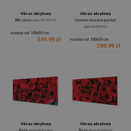
Obraz akrylowy
Obraz akrylowy
Miś serce
Ciemna straszna postać
(#oah-99190779)
(#oah-98409050)
rozmiar od: 100x50 cm
399.99 zł
rozmiar od: 100x50 cm
399.99 zł
Obraz akrylowy
Obraz akrylowy
Róże
Róże
(#oah-98287360)
(#oah-97768562)