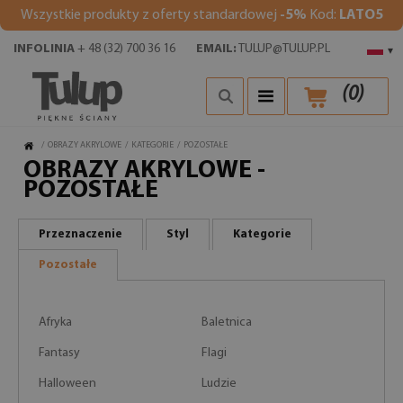
Wszystkie produkty z oferty standardowej
-5%
Kod:
LATO5
INFOLINIA
+ 48 (32) 700 36 16
EMAIL:
TULUP@TULUP.PL
▾
(
0
)
/
OBRAZY AKRYLOWE
/
KATEGORIE
/
POZOSTAŁE
OBRAZY AKRYLOWE -
POZOSTAŁE
Przeznaczenie
Styl
Kategorie
Pozostałe
Afryka
Baletnica
Fantasy
Flagi
Halloween
Ludzie