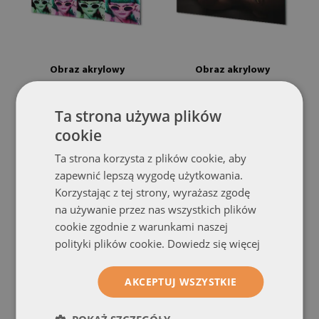
Obraz akrylowy
Obraz akrylowy
Kobieta kolorowe włosy
Kobieta żółte usta
(#oah-
okulary
(#oah-94103295)
93399184)
Ta strona używa plików
cookie
rozmiar od: 100x50 cm
rozmiar od: 100x50 cm
399.99 zł
399.99 zł
Ta strona korzysta z plików cookie, aby
zapewnić lepszą wygodę użytkowania.
Korzystając z tej strony, wyrażasz zgodę
na używanie przez nas wszystkich plików
cookie zgodnie z warunkami naszej
polityki plików cookie.
Dowiedz się więcej
AKCEPTUJ WSZYSTKIE