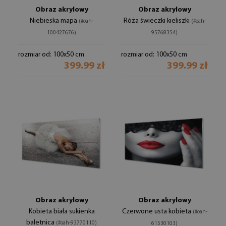
Obraz akrylowy
Obraz akrylowy
Niebieska mapa
Róża świeczki kieliszki
(#oah-
(#oah-
100427676)
95768354)
rozmiar od: 100x50 cm
rozmiar od: 100x50 cm
399.99 zł
399.99 zł
Obraz akrylowy
Obraz akrylowy
Kobieta biała sukienka
Czerwone usta kobieta
(#oah-
baletnica
(#oah-93770110)
61530103)