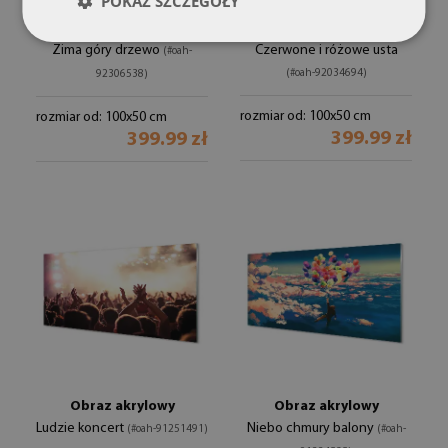
POKAŻ SZCZEGÓŁY
Obraz akrylowy
Obraz akrylowy
Zima góry drzewo
Czerwone i różowe usta
(#oah-
(#oah-92034694)
92306538)
rozmiar od: 100x50 cm
rozmiar od: 100x50 cm
399.99 zł
399.99 zł
Obraz akrylowy
Obraz akrylowy
Ludzie koncert
Niebo chmury balony
(#oah-91251491)
(#oah-