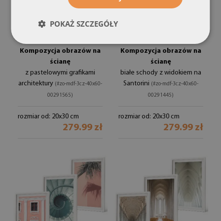
POKAŻ SZCZEGÓŁY
Kompozycja obrazów na
Kompozycja obrazów na
ścianę
ścianę
z pastelowymi grafikami
białe schody z widokiem na
architektury
Santorini
(#zo-mdf-3cz-40x60-
(#zo-mdf-3cz-40x60-
00291565)
00291445)
rozmiar od: 20x30 cm
rozmiar od: 20x30 cm
279.99 zł
279.99 zł