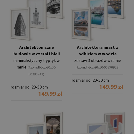
Architektoniczne
Architektura miast z
budowle w czerni i bieli
odbiciem w wodzie
minimalistyczny tryptyk w
zestaw 3 obrazów w ramie
ramie
(#zo-mdf-3cz-20x30-
(#zo-mdf-3cz-20x30-00290922)
00290941)
rozmiar od: 20x30 cm
149.99 zł
rozmiar od: 20x30 cm
149.99 zł