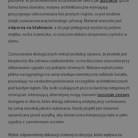
poziomie. W przeciwieństwie do produktów takich jak
abstrakcje
, gdzie
forma bywa dowolna, motywy architektoniczne wymagają
precyzyjnego odwzorowania linii prostych i kątów, co jest możliwe
dzięki zaawansowanej technologii cyfrowej. Materiał wierzchni jest
odporny na blaknięcie
, a do jego pielęgnacji wystarczy jedynie
miękka, sucha ściereczka, co znacznie ułatwia utrzymanie czystości w
domu.
Zastosowanie ekologicznych metod produkcji sprawia, że produkt jest
bezpieczny dla zdrowia użytkowników, co ma kluczowe znaczenie przy
dekorowaniu sypialni czy pokojów dziennych. Matowe wykończenie
płótna naciągniętego na ramę niweluje nieestetyczne odblaski światła,
pozwalając na swobodne podziwianie szczegółów architektonicznych
pod każdym kątem. Dla osób szukających jeszcze bardziej nietypowych
rozwiązań, interesującą alternatywę mogą stanowić
pozostałe zestawy
dostępne w ofercie, które oferują odmienną estetykę przy zachowaniu
tej samej wysokiej jakości wykonania. Każdy projekt jest starannie
sprawdzany przed wysyłką, aby dostarczona kompozycja była w pełni
zgodna z zamówionym wzorem.
Wybór odpowiedniej dekoracji ściennej to decyzja, która wpływa na