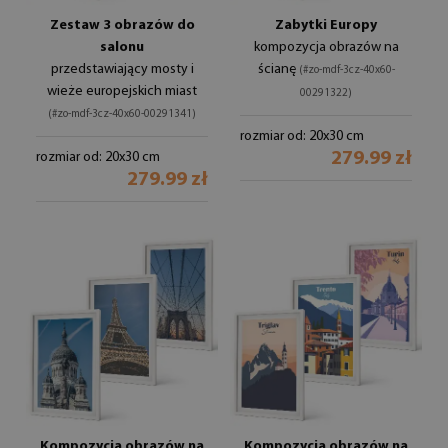
Zestaw 3 obrazów do
Zabytki Europy
salonu
kompozycja obrazów na
przedstawiający mosty i
ścianę
(#zo-mdf-3cz-40x60-
wieże europejskich miast
00291322)
(#zo-mdf-3cz-40x60-00291341)
rozmiar od: 20x30 cm
279.99 zł
rozmiar od: 20x30 cm
279.99 zł
Kompozycja obrazów na
Kompozycja obrazów na