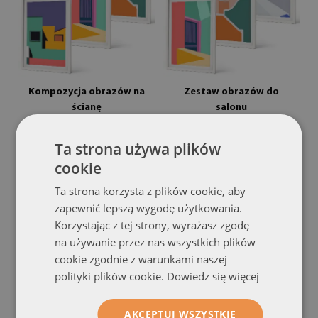
Kompozycja obrazów na
Zestaw obrazów do
ścianę
salonu
kolorowe ilustracje miasta
kolorowe ilustracje
budynków
(#zo-mdf-3cz-40x60-00291592)
(#zo-mdf-3cz-40x60-
Ta strona używa plików
00291591)
cookie
rozmiar od: 20x30 cm
279.99 zł
rozmiar od: 20x30 cm
Ta strona korzysta z plików cookie, aby
279.99 zł
zapewnić lepszą wygodę użytkowania.
Korzystając z tej strony, wyrażasz zgodę
na używanie przez nas wszystkich plików
cookie zgodnie z warunkami naszej
polityki plików cookie.
Dowiedz się więcej
AKCEPTUJ WSZYSTKIE