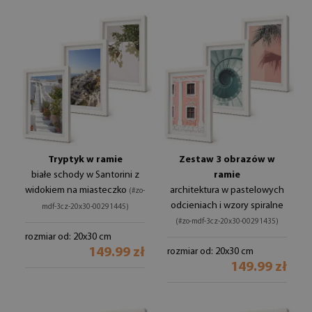
Tryptyk w ramie
Zestaw 3 obrazów w
białe schody w Santorini z
ramie
widokiem na miasteczko
architektura w pastelowych
(#zo-
odcieniach i wzory spiralne
mdf-3cz-20x30-00291445)
(#zo-mdf-3cz-20x30-00291435)
rozmiar od: 20x30 cm
149.99 zł
rozmiar od: 20x30 cm
149.99 zł