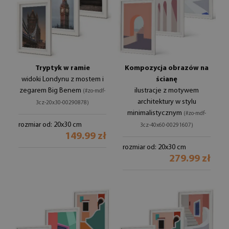
Tryptyk w ramie
Kompozycja obrazów na
widoki Londynu z mostem i
ścianę
zegarem Big Benem
ilustracje z motywem
(#zo-mdf-
architektury w stylu
3cz-20x30-00290878)
minimalistycznym
(#zo-mdf-
rozmiar od: 20x30 cm
3cz-40x60-00291607)
149.99 zł
rozmiar od: 20x30 cm
279.99 zł