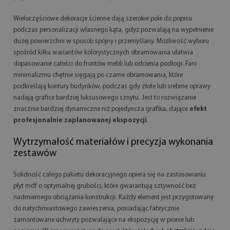
Wieloczęściowe dekoracje ścienne dają szerokie pole do popisu
podczas personalizacji własnego kąta, gdyż pozwalają na wypełnienie
dużej powierzchni w sposób spójny i przemyślany. Możliwość wyboru
spośród kilku wariantów kolorystycznych obramowania ułatwia
dopasowanie całości do frontów mebli lub odcienia podłogi. Fani
minimalizmu chętnie sięgają po czarne obramowania, które
podkreślają kontury budynków, podczas gdy złote lub srebrne oprawy
nadają grafice bardziej luksusowego sznytu. Jest to rozwiązanie
znacznie bardziej dynamiczne niż pojedyncza grafika, dające
efekt
profesjonalnie zaplanowanej ekspozycji
.
Wytrzymałość materiałów i precyzja wykonania
zestawów
Solidność całego pakietu dekoracyjnego opiera się na zastosowaniu
płyt mdf o optymalnej grubości, które gwarantują sztywność bez
nadmiernego obciążania konstrukcji. Każdy element jest przygotowany
do natychmiastowego zawieszenia, posiadając fabrycznie
zamontowane uchwyty pozwalające na ekspozycję w pionie lub