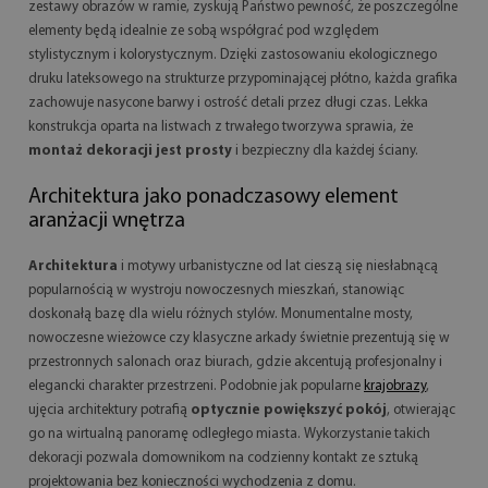
zestawy obrazów w ramie, zyskują Państwo pewność, że poszczególne
elementy będą idealnie ze sobą współgrać pod względem
stylistycznym i kolorystycznym. Dzięki zastosowaniu ekologicznego
druku lateksowego na strukturze przypominającej płótno, każda grafika
zachowuje nasycone barwy i ostrość detali przez długi czas. Lekka
konstrukcja oparta na listwach z trwałego tworzywa sprawia, że
montaż dekoracji jest prosty
i bezpieczny dla każdej ściany.
Architektura jako ponadczasowy element
aranżacji wnętrza
Architektura
i motywy urbanistyczne od lat cieszą się niesłabnącą
popularnością w wystroju nowoczesnych mieszkań, stanowiąc
doskonałą bazę dla wielu różnych stylów. Monumentalne mosty,
nowoczesne wieżowce czy klasyczne arkady świetnie prezentują się w
przestronnych salonach oraz biurach, gdzie akcentują profesjonalny i
elegancki charakter przestrzeni. Podobnie jak popularne
krajobrazy
,
ujęcia architektury potrafią
optycznie powiększyć pokój
, otwierając
go na wirtualną panoramę odległego miasta. Wykorzystanie takich
dekoracji pozwala domownikom na codzienny kontakt ze sztuką
projektowania bez konieczności wychodzenia z domu.