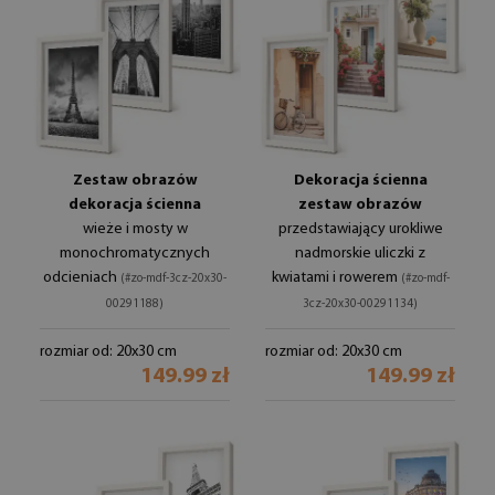
Zestaw obrazów
Dekoracja ścienna
dekoracja ścienna
zestaw obrazów
wieże i mosty w
przedstawiający urokliwe
monochromatycznych
nadmorskie uliczki z
odcieniach
kwiatami i rowerem
(#zo-mdf-3cz-20x30-
(#zo-mdf-
00291188)
3cz-20x30-00291134)
rozmiar od: 20x30 cm
rozmiar od: 20x30 cm
149.99 zł
149.99 zł