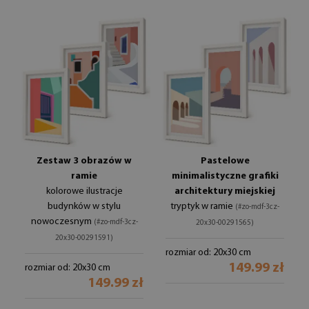
Zestaw 3 obrazów w
Pastelowe
ramie
minimalistyczne grafiki
kolorowe ilustracje
architektury miejskiej
budynków w stylu
tryptyk w ramie
(#zo-mdf-3cz-
nowoczesnym
(#zo-mdf-3cz-
20x30-00291565)
20x30-00291591)
rozmiar od: 20x30 cm
149.99 zł
rozmiar od: 20x30 cm
149.99 zł