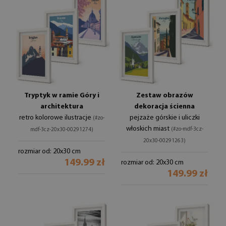
Tryptyk w ramie Góry i
Zestaw obrazów
architektura
dekoracja ścienna
retro kolorowe ilustracje
pejzaże górskie i uliczki
(#zo-
włoskich miast
(#zo-mdf-3cz-
mdf-3cz-20x30-00291274)
20x30-00291263)
rozmiar od: 20x30 cm
149.99 zł
rozmiar od: 20x30 cm
149.99 zł