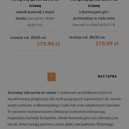
ścianę
ścianę
widoki budowli z miast
z ilustracjami gór i
świata
architektury w stylu retro
(#zo-mdf-3cz-40x60-
(#zo-mdf-3cz-40x60-00291274)
00291319)
rozmiar od: 20x30 cm
rozmiar od: 20x30 cm
279.99 zł
279.99 zł
1
NASTĘPNA
Zestawy obrazów w ramie
z motywami architektonicznymi to
wyrafinowana propozycja dla osób pragnących wprowadzić do swoich
wnętrz powiew wielkomiejskiego szyku lub urok zabytkowych kamienic.
Te starannie skomponowane dekoracje ścienne przedstawiają
majestatyczne bryły budynków, detale konstrukcyjne oraz klimatyczne
uliczki, które nadają pomieszczeniu głębi i perspektywy. Wybierając