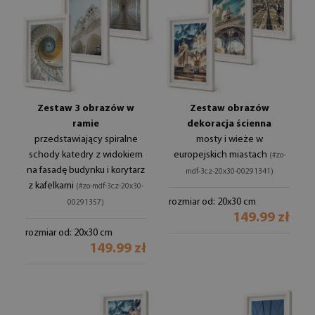
Zestaw 3 obrazów w
Zestaw obrazów
ramie
dekoracja ścienna
przedstawiający spiralne
mosty i wieże w
schody katedry z widokiem
europejskich miastach
(#zo-
na fasadę budynku i korytarz
mdf-3cz-20x30-00291341)
z kafelkami
(#zo-mdf-3cz-20x30-
rozmiar od: 20x30 cm
00291357)
149.99 zł
rozmiar od: 20x30 cm
149.99 zł