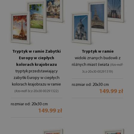
Tryptyk w ramie Zabytki
Tryptyk w ramie
Europy w ciepłych
widoki znanych budowli z
kolorach krajobrazu
różnych miast świata
(#zo-mdf-
tryptyk przedstawiający
3cz-20x30-00291319)
zabytki Europy w ciepłych
kolorach krajobrazu w ramie
rozmiar od: 20x30 cm
149.99 zł
(#zo-mdf-3cz-20x30-00291322)
rozmiar od: 20x30 cm
149.99 zł