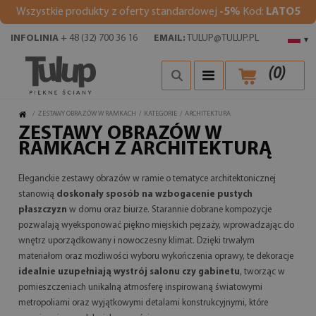
Wszystkie produkty z oferty standardowej
-5%
Kod:
LATO5
INFOLINIA
+ 48 (32) 700 36 16
EMAIL:
TULUP@TULUP.PL
▾
(
0
)
/
ZESTAWY OBRAZÓW W RAMKACH
/
KATEGORIE
/
ARCHITEKTURA
ZESTAWY OBRAZÓW W
RAMKACH Z ARCHITEKTURĄ
Eleganckie zestawy obrazów w ramie o tematyce architektonicznej
stanowią
doskonały sposób na wzbogacenie pustych
płaszczyzn
w domu oraz biurze. Starannie dobrane kompozycje
pozwalają wyeksponować piękno miejskich pejzaży, wprowadzając do
wnętrz uporządkowany i nowoczesny klimat. Dzięki trwałym
materiałom oraz możliwości wyboru wykończenia oprawy, te dekoracje
idealnie uzupełniają wystrój salonu czy gabinetu
, tworząc w
pomieszczeniach unikalną atmosferę inspirowaną światowymi
metropoliami oraz wyjątkowymi detalami konstrukcyjnymi, które