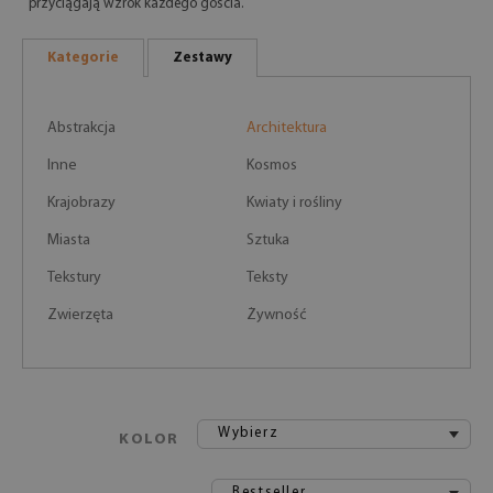
przyciągają wzrok każdego gościa.
Kategorie
Zestawy
Abstrakcja
Architektura
Inne
Kosmos
Krajobrazy
Kwiaty i rośliny
Miasta
Sztuka
Tekstury
Teksty
Zwierzęta
Żywność
Wybierz
KOLOR
Bestseller