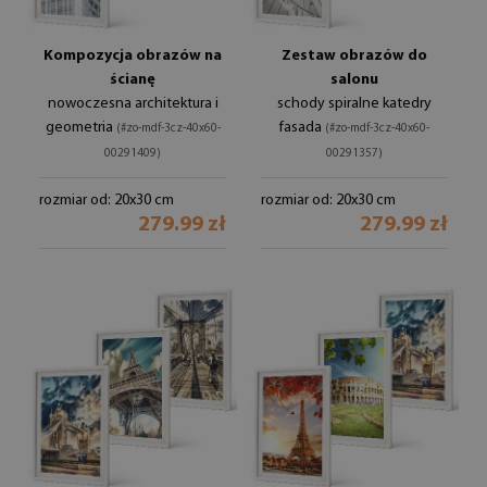
Kompozycja obrazów na
Zestaw obrazów do
ścianę
salonu
nowoczesna architektura i
schody spiralne katedry
geometria
fasada
(#zo-mdf-3cz-40x60-
(#zo-mdf-3cz-40x60-
00291409)
00291357)
rozmiar od: 20x30 cm
rozmiar od: 20x30 cm
279.99 zł
279.99 zł