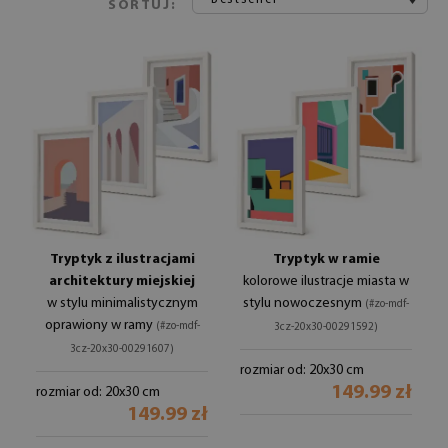
SORTUJ:
Tryptyk z ilustracjami
Tryptyk w ramie
architektury miejskiej
kolorowe ilustracje miasta w
w stylu minimalistycznym
stylu nowoczesnym
(#zo-mdf-
oprawiony w ramy
(#zo-mdf-
3cz-20x30-00291592)
3cz-20x30-00291607)
rozmiar od: 20x30 cm
149.99 zł
rozmiar od: 20x30 cm
149.99 zł