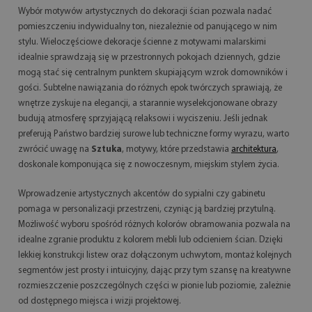
Wybór motywów artystycznych do dekoracji ścian pozwala nadać
pomieszczeniu indywidualny ton, niezależnie od panującego w nim
stylu. Wieloczęściowe dekoracje ścienne z motywami malarskimi
idealnie sprawdzają się w przestronnych pokojach dziennych, gdzie
mogą stać się centralnym punktem skupiającym wzrok domowników i
gości. Subtelne nawiązania do różnych epok twórczych sprawiają, że
wnętrze zyskuje na elegancji, a starannie wyselekcjonowane obrazy
budują atmosferę sprzyjającą relaksowi i wyciszeniu. Jeśli jednak
preferują Państwo bardziej surowe lub techniczne formy wyrazu, warto
zwrócić uwagę na
Sztuka
, motywy, które przedstawia
architektura
,
doskonale komponująca się z nowoczesnym, miejskim stylem życia.
Wprowadzenie artystycznych akcentów do sypialni czy gabinetu
pomaga w personalizacji przestrzeni, czyniąc ją bardziej przytulną.
Możliwość wyboru spośród różnych kolorów obramowania pozwala na
idealne zgranie produktu z kolorem mebli lub odcieniem ścian. Dzięki
lekkiej konstrukcji listew oraz dołączonym uchwytom, montaż kolejnych
segmentów jest prosty i intuicyjny, dając przy tym szansę na kreatywne
rozmieszczenie poszczególnych części w pionie lub poziomie, zależnie
od dostępnego miejsca i wizji projektowej.