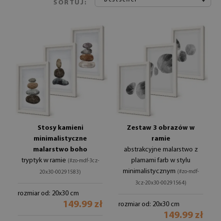
SORTUJ:
Stosy kamieni
Zestaw 3 obrazów w
minimalistyczne
ramie
malarstwo boho
abstrakcyjne malarstwo z
tryptyk w ramie
plamami farb w stylu
(#zo-mdf-3cz-
minimalistycznym
(#zo-mdf-
20x30-00291583)
3cz-20x30-00291564)
rozmiar od: 20x30 cm
149.99 zł
rozmiar od: 20x30 cm
149.99 zł