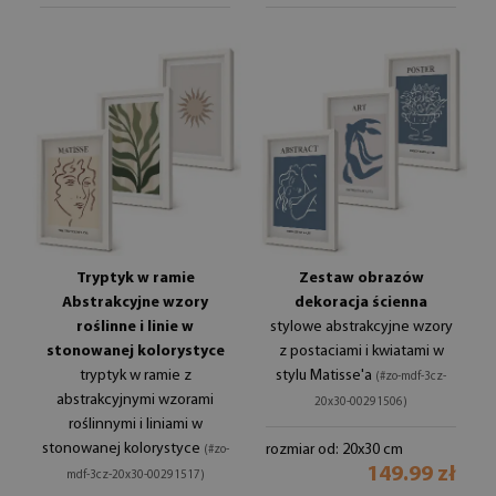
Tryptyk w ramie
Zestaw obrazów
Abstrakcyjne wzory
dekoracja ścienna
roślinne i linie w
stylowe abstrakcyjne wzory
stonowanej kolorystyce
z postaciami i kwiatami w
tryptyk w ramie z
stylu Matisse'a
(#zo-mdf-3cz-
abstrakcyjnymi wzorami
20x30-00291506)
roślinnymi i liniami w
stonowanej kolorystyce
rozmiar od: 20x30 cm
(#zo-
149.99 zł
mdf-3cz-20x30-00291517)