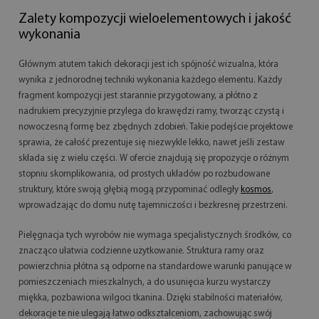
Zalety kompozycji wieloelementowych i jakość
wykonania
Głównym atutem takich dekoracji jest ich spójność wizualna, która
wynika z jednorodnej techniki wykonania każdego elementu. Każdy
fragment kompozycji jest starannie przygotowany, a płótno z
nadrukiem precyzyjnie przylega do krawędzi ramy, tworząc czystą i
nowoczesną formę bez zbędnych zdobień. Takie podejście projektowe
sprawia, że całość prezentuje się niezwykle lekko, nawet jeśli zestaw
składa się z wielu części. W ofercie znajdują się propozycje o różnym
stopniu skomplikowania, od prostych układów po rozbudowane
struktury, które swoją głębią mogą przypominać odległy
kosmos
,
wprowadzając do domu nutę tajemniczości i bezkresnej przestrzeni.
Pielęgnacja tych wyrobów nie wymaga specjalistycznych środków, co
znacząco ułatwia codzienne użytkowanie. Struktura ramy oraz
powierzchnia płótna są odporne na standardowe warunki panujące w
pomieszczeniach mieszkalnych, a do usunięcia kurzu wystarczy
miękka, pozbawiona wilgoci tkanina. Dzięki stabilności materiałów,
dekoracje te nie ulegają łatwo odkształceniom, zachowując swój