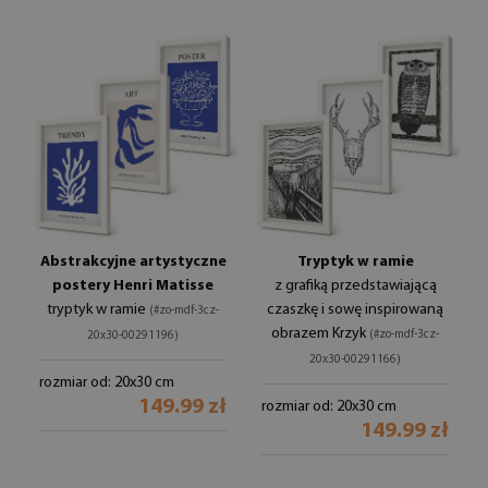
Abstrakcyjne artystyczne
Tryptyk w ramie
postery Henri Matisse
z grafiką przedstawiającą
tryptyk w ramie
czaszkę i sowę inspirowaną
(#zo-mdf-3cz-
obrazem Krzyk
(#zo-mdf-3cz-
20x30-00291196)
20x30-00291166)
rozmiar od: 20x30 cm
149.99 zł
rozmiar od: 20x30 cm
149.99 zł