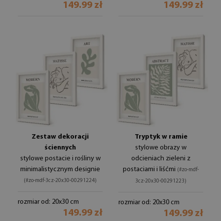
149.99 zł
149.99 zł
Zestaw dekoracji
Tryptyk w ramie
ściennych
stylowe obrazy w
stylowe postacie i rośliny w
odcieniach zieleni z
minimalistycznym designie
postaciami i liśćmi
(#zo-mdf-
(#zo-mdf-3cz-20x30-00291224)
3cz-20x30-00291223)
rozmiar od: 20x30 cm
rozmiar od: 20x30 cm
149.99 zł
149.99 zł