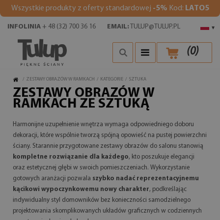
Wszystkie produkty z oferty standardowej
-5%
Kod:
LATO5
INFOLINIA
+ 48 (32) 700 36 16
EMAIL:
TULUP@TULUP.PL
▾
(
0
)
/
ZESTAWY OBRAZÓW W RAMKACH
/
KATEGORIE
/
SZTUKA
ZESTAWY OBRAZÓW W
RAMKACH ZE SZTUKĄ
Harmonijne uzupełnienie wnętrza wymaga odpowiedniego doboru
dekoracji, które wspólnie tworzą spójną opowieść na pustej powierzchni
ściany. Starannie przygotowane zestawy obrazów do salonu stanowią
kompletne rozwiązanie dla każdego
, kto poszukuje elegancji
oraz estetycznej głębi w swoich pomieszczeniach. Wykorzystanie
gotowych aranżacji pozwala
szybko nadać reprezentacyjnemu
kącikowi wypoczynkowemu nowy charakter
, podkreślając
indywidualny styl domowników bez konieczności samodzielnego
projektowania skomplikowanych układów graficznych w codziennych