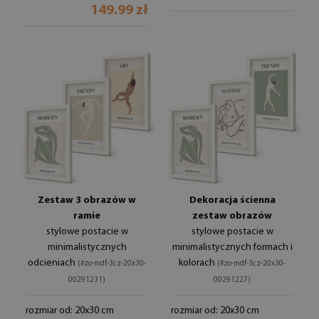
149.99 zł
Zestaw 3 obrazów w
Dekoracja ścienna
ramie
zestaw obrazów
stylowe postacie w
stylowe postacie w
minimalistycznych
minimalistycznych formach i
odcieniach
kolorach
(#zo-mdf-3cz-20x30-
(#zo-mdf-3cz-20x30-
00291231)
00291227)
rozmiar od: 20x30 cm
rozmiar od: 20x30 cm