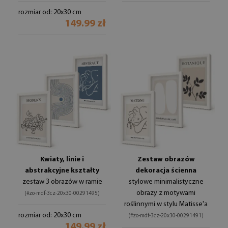
rozmiar od: 20x30 cm
149.99 zł
Kwiaty, linie i
Zestaw obrazów
abstrakcyjne kształty
dekoracja ścienna
zestaw 3 obrazów w ramie
stylowe minimalistyczne
obrazy z motywami
(#zo-mdf-3cz-20x30-00291495)
roślinnymi w stylu Matisse'a
rozmiar od: 20x30 cm
(#zo-mdf-3cz-20x30-00291491)
149.99 zł