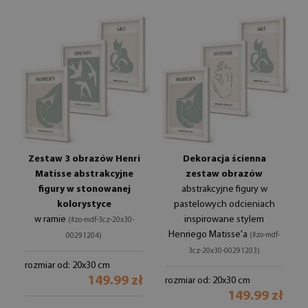
Zestaw 3 obrazów Henri
Dekoracja ścienna
Matisse abstrakcyjne
zestaw obrazów
figury w stonowanej
abstrakcyjne figury w
kolorystyce
pastelowych odcieniach
w ramie
inspirowane stylem
(#zo-mdf-3cz-20x30-
Henriego Matisse'a
(#zo-mdf-
00291204)
3cz-20x30-00291203)
rozmiar od: 20x30 cm
149.99 zł
rozmiar od: 20x30 cm
149.99 zł