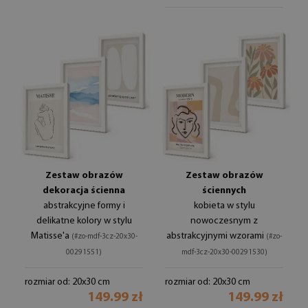
Zestaw obrazów
Zestaw obrazów
dekoracja ścienna
ściennych
abstrakcyjne formy i
kobieta w stylu
delikatne kolory w stylu
nowoczesnym z
Matisse'a
abstrakcyjnymi wzorami
(#zo-mdf-3cz-20x30-
(#zo-
00291551)
mdf-3cz-20x30-00291530)
rozmiar od: 20x30 cm
rozmiar od: 20x30 cm
149.99 zł
149.99 zł