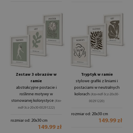
Zestaw 3 obrazów w
Tryptyk w ramie
ramie
stylowe grafiki z liniami i
abstrakcyjne postacie i
postaciami w neutralnych
roślinne motywy w
kolorach
(#zo-mdf-3cz-20x30-
stonowanej kolorystyce
(#zo-
00291220)
mdf-3cz-20x30-00291222)
rozmiar od: 20x30 cm
149.99 zł
rozmiar od: 20x30 cm
149.99 zł