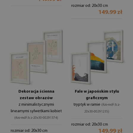
rozmiar od: 20x30 cm
149.99 zł
Dekoracja ścienna
Fale w japońskim stylu
zestaw obrazów
graficznym
z minimalistycznymi
tryptyk w ramie
(#zo-mdf-3cz-
linearnymi sylwetkami kobiet
20x30-00291235)
(#zo-mdf-3cz-20x30-00291374)
rozmiar od: 20x30 cm
149.99 zł
rozmiar od: 20x30 cm