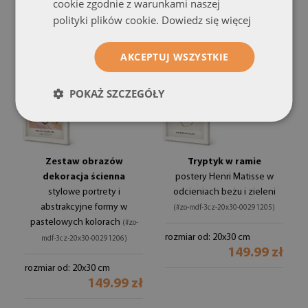
cookie zgodnie z warunkami naszej
polityki plików cookie.
Dowiedz się więcej
AKCEPTUJ WSZYSTKIE
POKAŻ SZCZEGÓŁY
Zestaw obrazów
Tryptyk w ramie
dekoracja ścienna
postery Henri Matisse w
stylowe portrety i
odcieniach beżu i zieleni
abstrakcyjne formy w
(#zo-mdf-3cz-20x30-00291205)
pastelowych kolorach
(#zo-
rozmiar od: 20x30 cm
mdf-3cz-20x30-00291206)
149.99 zł
rozmiar od: 20x30 cm
149.99 zł