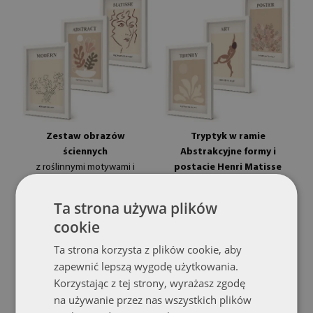
Zestaw obrazów
Tryptyk w ramie
ściennych
Abstrakcyjne formy i
z roślinnymi motywami i
postacie Henri Matisse
liniami w stylu
tryptyk przedstawiający
nowoczesnym
abstrakcyjne formy i
(#zo-mdf-3cz-
Ta strona używa plików
postacie w stylu Henri
20x30-00291209)
cookie
Matisse'a w ramie
(#zo-mdf-3cz-
rozmiar od: 20x30 cm
20x30-00291208)
Ta strona korzysta z plików cookie, aby
149.99 zł
zapewnić lepszą wygodę użytkowania.
rozmiar od: 20x30 cm
Korzystając z tej strony, wyrażasz zgodę
149.99 zł
na używanie przez nas wszystkich plików