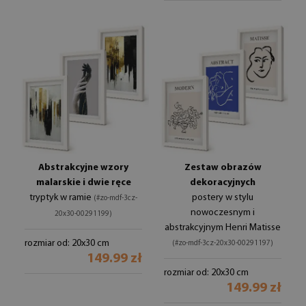
Abstrakcyjne wzory
Zestaw obrazów
malarskie i dwie ręce
dekoracyjnych
tryptyk w ramie
postery w stylu
(#zo-mdf-3cz-
nowoczesnym i
20x30-00291199)
abstrakcyjnym Henri Matisse
rozmiar od: 20x30 cm
(#zo-mdf-3cz-20x30-00291197)
149.99 zł
rozmiar od: 20x30 cm
149.99 zł