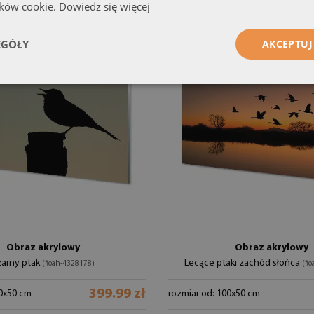
ików cookie.
Dowiedz się więcej
EGÓŁY
AKCEPTUJ
Obraz akrylowy
Obraz akrylowy
zarny ptak
Lecące ptaki zachód słońca
(#oah-4328178)
(#o
399.99 zł
00x50 cm
rozmiar od: 100x50 cm