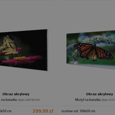
Obraz akrylowy
Obraz akrylowy
 na kwiatku
Motyl na kwiatku
(#oah-228758159)
(#oah-223
399.99 zł
00x50 cm
rozmiar od: 100x50 cm