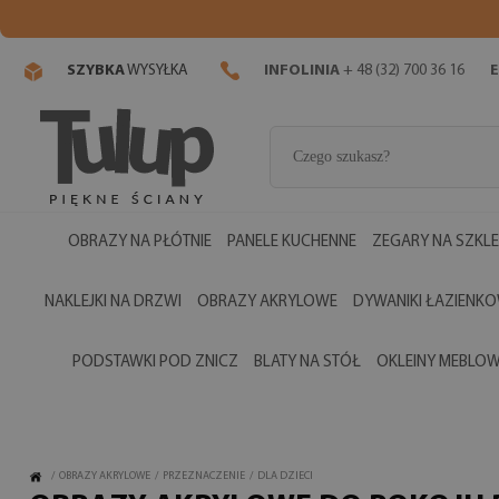
SZYBKA
WYSYŁKA
INFOLINIA
+ 48 (32) 700 36 16
E
OBRAZY NA PŁÓTNIE
PANELE KUCHENNE
ZEGARY NA SZKLE
NAKLEJKI NA DRZWI
OBRAZY AKRYLOWE
DYWANIKI ŁAZIENK
PODSTAWKI POD ZNICZ
BLATY NA STÓŁ
OKLEINY MEBLO
/
OBRAZY AKRYLOWE
/
PRZEZNACZENIE
/
DLA DZIECI