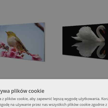
Obraz akrylowy
Obraz akrylowy
k na gałęzi
Łabędź w nocy
żywa plików cookie
(#oah-60850502)
(#oah-577
a z plików cookie, aby zapewnić lepszą wygodę użytkowania. Korzy
399.99 zł
00x50 cm
rozmiar od: 100x50 cm
 zgodę na używanie przez nas wszystkich plików cookie zgodnie 