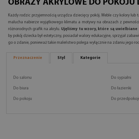
OBRAZY AKRYLOWE DO POKOJU 
Każdy rodzic przyjemnością urządza dziecięcy pokój. Meble czy kolory lub 
malucha nabierze wyjątkowego klimatu a motywy na obrazach z pewnością 
różnorodnych grafik na akrylu.
Ujęliśmy tu wzory, które są uwielbiane
by pokój dziecka był estetyczny, posiadał walory edukacyjne, sprzyjał zabaw
go o zdanie, ponieważ takie maleństwo polega wyłącznie na zdaniu jego ro
Przeznaczenie
Styl
Kategorie
Do salonu
Do sypialni
Do biura
Do łazienki
Do pokoju
Do przedpokoj