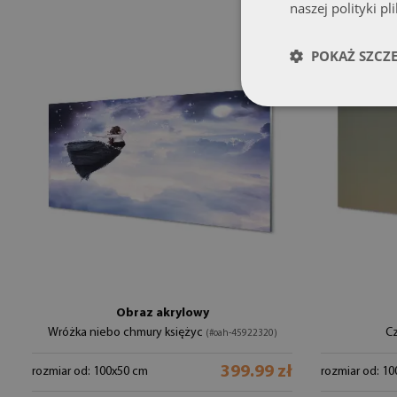
naszej polityki pl
POKAŻ SZCZ
Obraz akrylowy
Wróżka niebo chmury księżyc
C
(#oah-45922320)
399.99 zł
rozmiar od: 100x50 cm
rozmiar od: 1