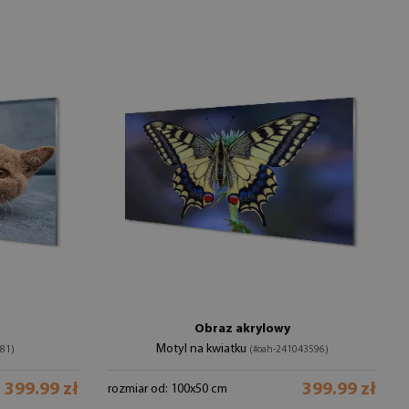
Obraz akrylowy
Motyl na kwiatku
81)
(#oah-241043596)
399.99 zł
399.99 zł
rozmiar od: 100x50 cm