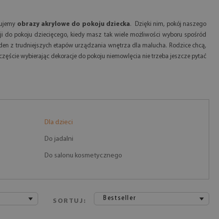
onujemy
obrazy akrylowe do pokoju dziecka
. Dzięki nim, pokój naszego
i do pokoju dziecięcego, kiedy masz tak wiele możliwości wyboru spośród
eden z trudniejszych etapów urządzania wnętrza dla malucha. Rodzice chcą,
zczęście wybierając dekoracje do pokoju niemowlęcia nie trzeba jeszcze pytać
Dla dzieci
Do jadalni
Do salonu kosmetycznego
Bestseller
SORTUJ: