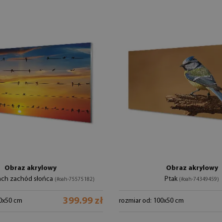
Obraz akrylowy
Obraz akrylowy
nach zachód słońca
Ptak
(#oah-75575182)
(#oah-74349459)
399.99 zł
00x50 cm
rozmiar od: 100x50 cm