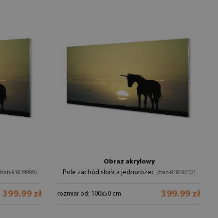
Obraz akrylowy
Pole zachód słońca jednorożec
#oah-81859089)
(#oah-81859032)
399.99 zł
399.99 zł
rozmiar od: 100x50 cm