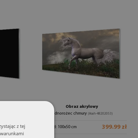
Obraz akrylowy
Jednorożec chmury
8419)
(#oah-48202053)
stając z tej
399.99 zł
399.99 zł
rozmiar od: 100x50 cm
z warunkami