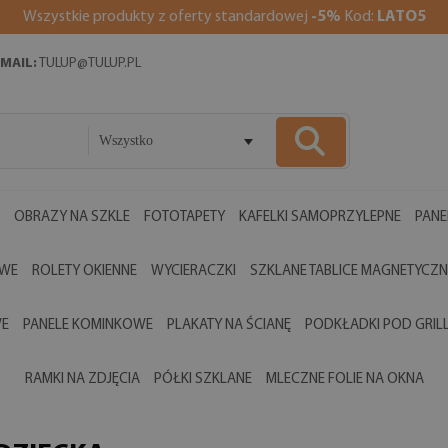
Wszystkie produkty z oferty standardowej
-5%
Kod:
LATO5
MAIL:
TULUP@TULUP.PL
Wszystko
OBRAZY NA SZKLE
FOTOTAPETY
KAFELKI SAMOPRZYLEPNE
PANE
OWE
ROLETY OKIENNE
WYCIERACZKI
SZKLANE TABLICE MAGNETYCZN
WE
PANELE KOMINKOWE
PLAKATY NA ŚCIANĘ
PODKŁADKI POD GRIL
RAMKI NA ZDJĘCIA
PÓŁKI SZKLANE
MLECZNE FOLIE NA OKNA