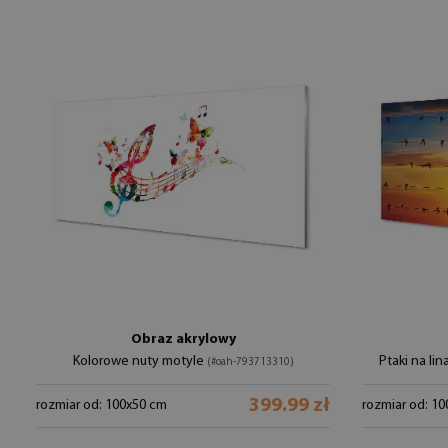
Obraz akrylowy
Kolorowe nuty motyle
Ptaki na li
(#oah-793713310)
399.99 zł
rozmiar od: 100x50 cm
rozmiar od: 1