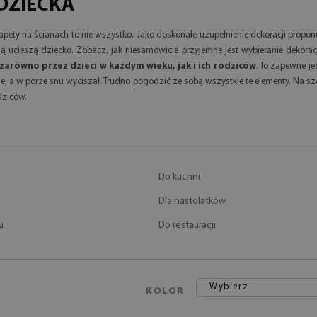
DZIECKA
tapety na ścianach to nie wszystko. Jako doskonałe uzupełnienie dekoracji prop
ucieszą dziecko. Zobacz, jak niesamowicie przyjemne jest wybieranie dekoracj
 zarówno przez dzieci w każdym wieku, jak i ich rodziców
. To zapewne j
ie, a w porze snu wyciszał. Trudno pogodzić ze sobą wszystkie te elementy. Na s
dziców.
Do kuchni
Dla nastolatków
u
Do restauracji
Wybierz
KOLOR