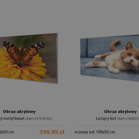
Obraz akrylowy
Obraz akrylowy
y motyl kwiat
Leżący kot
(#oah-247030506)
(#oah-2428003
399.99 zł
00x50 cm
rozmiar od: 100x50 cm