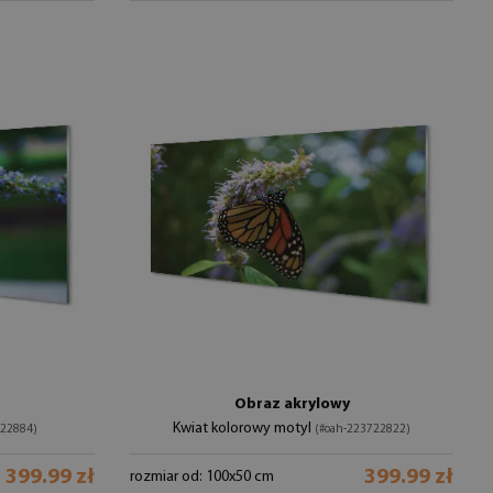
Obraz akrylowy
Kwiat kolorowy motyl
722884)
(#oah-223722822)
399.99 zł
399.99 zł
rozmiar od: 100x50 cm