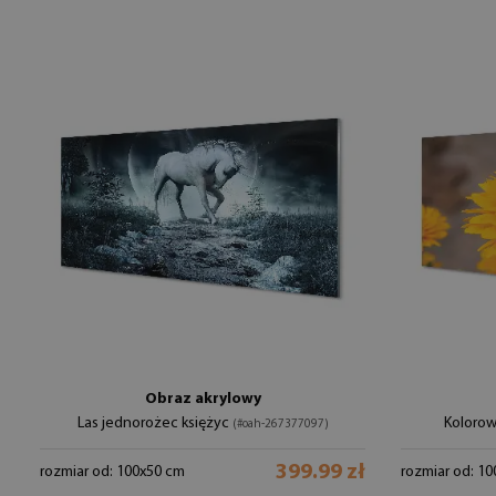
Obraz akrylowy
Las jednorożec księżyc
Kolorow
(#oah-267377097)
399.99 zł
rozmiar od: 100x50 cm
rozmiar od: 1