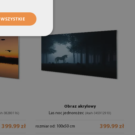
 WSZYSTKIE
Obraz akrylowy
Las noc jednorożec
ah-38280116)
(#oah-345912910)
399.99 zł
399.99 zł
rozmiar od: 100x50 cm