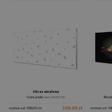
Obraz akrylowy
Szare ptaki
Motyl
(#oah-238783218)
399.99 zł
rozmiar od: 100x50 cm
rozmiar od: 1