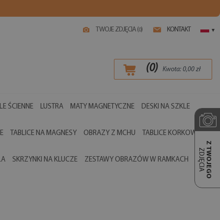
TWOJE ZDJĘCIA (
)
KONTAKT
0
▾
(
0
)
Kwota:
0,00
zł
LE ŚCIENNE
LUSTRA
MATY MAGNETYCZNE
DESKI NA SZKLE
E
TABLICE NA MAGNESY
OBRAZY Z MCHU
TABLICE KORKOWE
Z TWOJEGO
ZDJĘCIA
LA
SKRZYNKI NA KLUCZE
ZESTAWY OBRAZÓW W RAMKACH