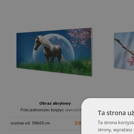
Obraz akrylowy
Pole jednorożec księżyc
Pta
Ta strona u
(#oah-64339922)
Ta strona korzyst
399.99 zł
rozmiar od: 100x50 cm
rozmiar od: 1
strony, wyrażasz