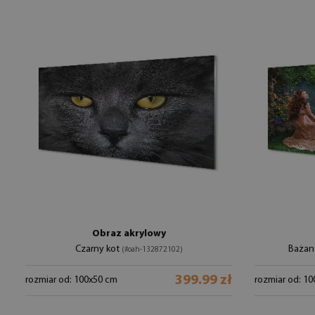
Obraz akrylowy
Czarny kot
Bażant
(#oah-132872102)
399.99 zł
rozmiar od: 100x50 cm
rozmiar od: 1