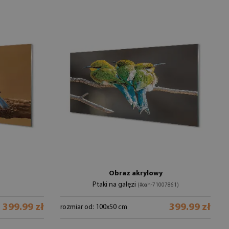
Obraz akrylowy
Ptaki na gałęzi
(#oah-71007861)
399.99 zł
399.99 zł
rozmiar od: 100x50 cm