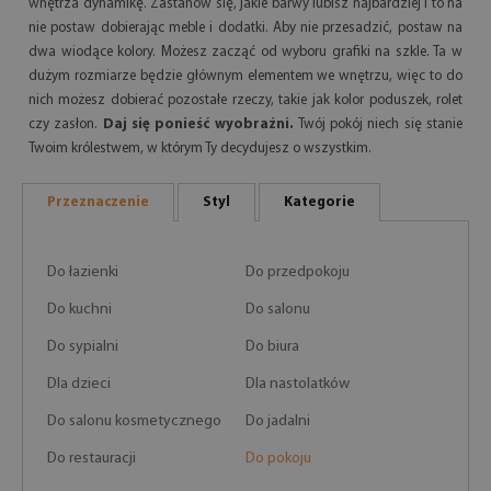
wnętrza dynamikę. Zastanów się, jakie barwy lubisz najbardziej i to na
nie postaw dobierając meble i dodatki. Aby nie przesadzić, postaw na
dwa wiodące kolory. Możesz zacząć od wyboru grafiki na szkle. Ta w
dużym rozmiarze będzie głównym elementem we wnętrzu, więc to do
nich możesz dobierać pozostałe rzeczy, takie jak kolor poduszek, rolet
czy zasłon.
Daj się ponieść wyobraźni.
Twój pokój niech się stanie
Twoim królestwem, w którym Ty decydujesz o wszystkim.
Przeznaczenie
Styl
Kategorie
Do łazienki
Do przedpokoju
Do kuchni
Do salonu
Do sypialni
Do biura
Dla dzieci
Dla nastolatków
Do salonu kosmetycznego
Do jadalni
Do restauracji
Do pokoju