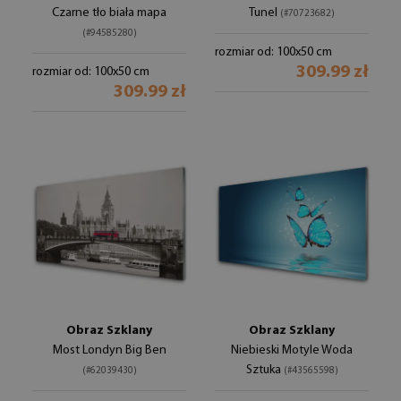
Czarne tło biała mapa
Tunel
(#70723682)
(#94585280)
rozmiar od: 100x50 cm
309.99 zł
rozmiar od: 100x50 cm
309.99 zł
Obraz Szklany
Obraz Szklany
Most Londyn Big Ben
Niebieski Motyle Woda
Sztuka
(#62039430)
(#43565598)