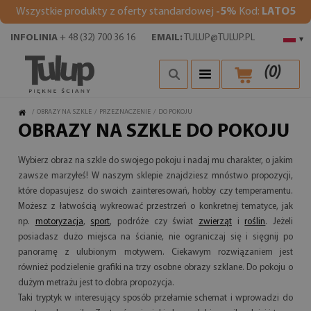
Wszystkie produkty z oferty standardowej
-5%
Kod:
LATO5
INFOLINIA
+ 48 (32) 700 36 16
EMAIL:
TULUP@TULUP.PL
▾
(
0
)
/
OBRAZY NA SZKLE
/
PRZEZNACZENIE
/
DO POKOJU
OBRAZY NA SZKLE DO POKOJU
Wybierz obraz na szkle do swojego pokoju i nadaj mu charakter, o jakim
zawsze marzyłeś! W naszym sklepie znajdziesz mnóstwo propozycji,
które dopasujesz do swoich zainteresowań, hobby czy temperamentu.
Możesz z łatwością wykreować przestrzeń o konkretnej tematyce, jak
np.
motoryzacja
,
sport
, podróże czy świat
zwierząt
i
roślin
. Jeżeli
posiadasz dużo miejsca na ścianie, nie ograniczaj się i sięgnij po
panoramę z ulubionym motywem. Ciekawym rozwiązaniem jest
również podzielenie grafiki na trzy osobne obrazy szklane. Do pokoju o
dużym metrażu jest to dobra propozycja.
Taki tryptyk w interesujący sposób przełamie schemat i wprowadzi do