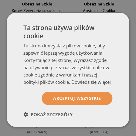
Obraz na Szkle
Obraz na Szkle
Konie Zwierzęta
Abstrakcja Grafika
(#241627360)
(#136930073)
rozmiar od: 100x50 cm
Ta strona używa plików
309.99 zł
rozmiar od: 100x50 cm
cookie
309.99 zł
Ta strona korzysta z plików cookie, aby
zapewnić lepszą wygodę użytkowania.
Korzystając z tej strony, wyrażasz zgodę
na używanie przez nas wszystkich plików
cookie zgodnie z warunkami naszej
polityki plików cookie.
Dowiedz się więcej
AKCEPTUJ WSZYSTKIE
POKAŻ SZCZEGÓŁY
Obraz na Szkle
Obraz na szkle
Abstrakcja Grafika
Mężczyzna i kobieta
(#103124489)
(#89911384)