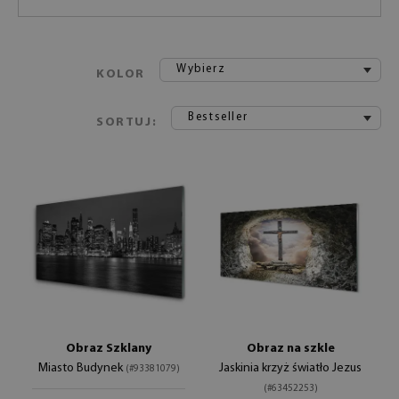
Wybierz
KOLOR
Bestseller
SORTUJ:
Obraz Szklany
Obraz na szkle
Miasto Budynek
Jaskinia krzyż światło Jezus
(#93381079)
(#63452253)