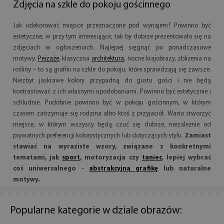
Zdjęcia na szkle do pokoju gościnnego
Jak udekorować miejsce przeznaczone pod wynajem? Powinno być
estetyczne, w przy tym interesujące, tak by dobrze prezentowało się na
zdjęciach w ogłoszeniach. Najlepiej sięgnąć po ponadczasowe
motywy.
Pejzaże
, klasyczna
architektura
, nocne krajobrazy, zbliżenia na
rośliny – to są grafiki na szkle do pokoju, które sprawdzają się zawsze.
Niezbyt jaskrawe kolory przypadną do gustu gości i nie będą
kontrastować z ich własnymi upodobaniami. Powinno być estetycznie i
schludnie. Podobnie powinno być w pokoju gościnnym, w którym
czasem zatrzymuje się rodzina albo ktoś z przyjaciół. Warto stworzyć
miejsce, w którym wszyscy będą czuć się dobrze, niezależnie od
prywatnych preferencji kolorystycznych lub dotyczących stylu.
Zamiast
stawiać na wyraziste wzory, związane z konkretnymi
tematami, jak
sport
, motoryzacja czy
taniec
, lepiej wybrać
coś uniwersalnego -
abstrakcyjną grafikę
lub naturalne
motywy.
Popularne kategorie w dziale obrazów: