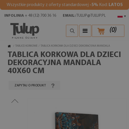
Wszystkie produkty z oferty standardowej
-5%
Kod:
LATO5
INFOLINIA
+ 48 (32) 700 36 16
EMAIL:
TULUP@TULUP.PL
▾
(
0
)
/
TABLICE KORKOWE
/
TABLICA KORKOWA DLA DZIECI DEKORACYJNA MANDALA
TABLICA KORKOWA DLA DZIECI
DEKORACYJNA MANDALA
40X60 CM
ZAPYTAJ O PRODUKT