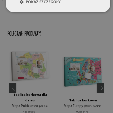
POKAŻ SZCZEGÓŁY
POLECANE PRODUKTY
Tablica korkowa dla
dzieci
Tablica korkowa
Mapa Polski
Mapa Europy
(#tkork-poziom-
(#tkork-poziom-
446450861)
99854478)