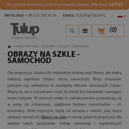
Wszystkie produkty z oferty standardowej
-5%
Kod:
LATO5
INFOLINIA
+ 48 (32) 700 36 16
EMAIL:
TULUP@TULUP.PL
▾
(
0
)
/
OBRAZY NA SZKLE
/
KATEGORIE
/
POJAZDY
/
SAMOCHODY
OBRAZY NA SZKLE -
SAMOCHÓD
Oto propozycja idealna dla miłośników motoryzacji! Wiemy, jak wielką
miłością najmłodsi chłopcy darzą samochody. Wozy strażackie,
policyjne czy ambulanse to niezbędny element dziecięcych zabaw.
Wiążą się one z marzeniami o tym, by kiedyś być bohaterem i pomagać
innym ludziom. W starszym wieku te zainteresowania przeradzają się
w pasję do motoryzacji, zgłębianie budowy samochodów i ich
konstrukcji. Wielu mężczyzn nigdy nie wyrasta z miłości, jaką darzy
ulubiony samochód.
Obrazy na szkle
w naszej galerii to propozycja dla
właśnie takich pasjonatów. Pokoje niemowląt i najmłodszych