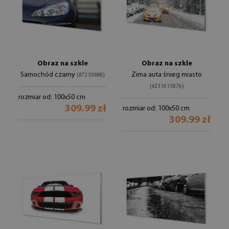
Obraz na szkle
Obraz na szkle
Samochód czarny
Zima auta śnieg miasto
(#7210988)
(#231615876)
rozmiar od: 100x50 cm
309.99 zł
rozmiar od: 100x50 cm
309.99 zł