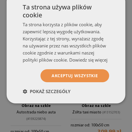
Miasto niebo ulica
Auta korek światła ulica
Ta strona używa plików
samochody
miasto
(#182833746)
(#176008715)
cookie
rozmiar od: 100x50 cm
rozmiar od: 100x50 cm
Ta strona korzysta z plików cookie, aby
309.99 zł
309.99 zł
zapewnić lepszą wygodę użytkowania.
Korzystając z tej strony, wyrażasz zgodę
na używanie przez nas wszystkich plików
cookie zgodnie z warunkami naszej
polityki plików cookie.
Dowiedz się więcej
AKCEPTUJ WSZYSTKIE
POKAŻ SZCZEGÓŁY
Obraz na szkle
Obraz na szkle
Autostrada niebo auta
Żółta taxi miasto
(#13152703)
(#159225874)
rozmiar od: 100x50 cm
rozmiar od: 100x50 cm