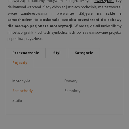
zazwyczaj ozdabiamy motywami z bajek, leśnymi
zwierzętami
czy
delikatnymi wzorami. Kiedy chłopiec już nieco podrośnie, ma zazwyczaj
swoje zainteresowania i preferencje.
Zdjęcie na szkle z
samochodem to doskonała ozdoba przestrzeni do zabawy
dla małego pasjonata motoryzacji.
W naszej galerii umieściliśmy
mnóstwo grafik - od tych symbolicznych po zaawansowane projekty
pojazdów przyszłości.
Przeznaczenie
Styl
Kategorie
Pojazdy
Motocykle
Rowery
Samochody
Samoloty
Statki