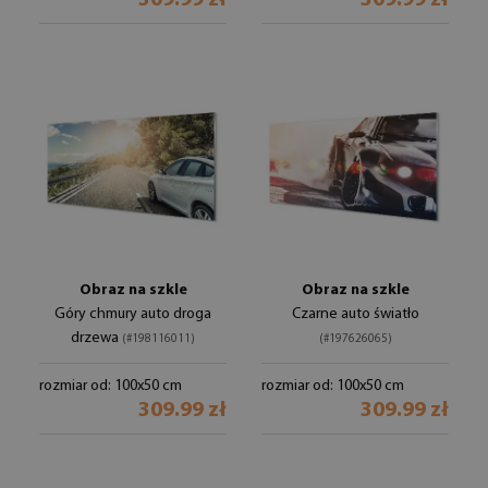
309.99 zł
309.99 zł
Obraz na szkle
Obraz na szkle
Góry chmury auto droga
Czarne auto światło
drzewa
(#198116011)
(#197626065)
rozmiar od: 100x50 cm
rozmiar od: 100x50 cm
309.99 zł
309.99 zł