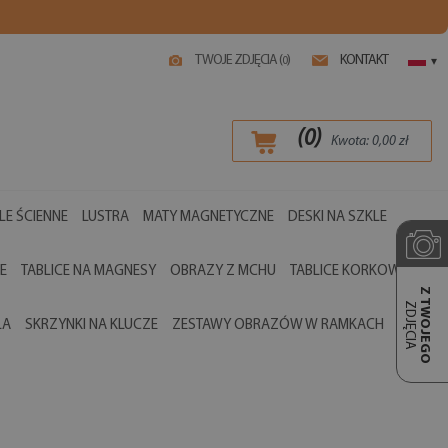
TWOJE ZDJĘCIA (
)
KONTAKT
0
▾
(
0
)
Kwota:
0,00
zł
LE ŚCIENNE
LUSTRA
MATY MAGNETYCZNE
DESKI NA SZKLE
E
TABLICE NA MAGNESY
OBRAZY Z MCHU
TABLICE KORKOWE
Z TWOJEGO
ZDJĘCIA
LA
SKRZYNKI NA KLUCZE
ZESTAWY OBRAZÓW W RAMKACH