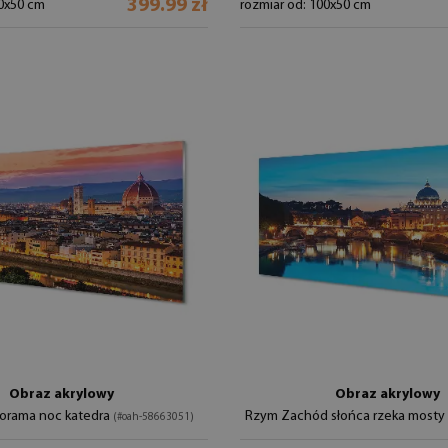
399.99 zł
00x50 cm
rozmiar od: 100x50 cm
Obraz akrylowy
Obraz akrylowy
orama noc katedra
Rzym Zachód słońca rzeka mosty
(#oah-58663051)