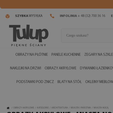
SZYBKA
WYSYŁKA
INFOLINIA
+ 48 (32) 700 36 16
E
OBRAZY NA PŁÓTNIE
PANELE KUCHENNE
ZEGARY NA SZKLE
NAKLEJKI NA DRZWI
OBRAZY AKRYLOWE
DYWANIKI ŁAZIENK
PODSTAWKI POD ZNICZ
BLATY NA STÓŁ
OKLEINY MEBLO
/
OBRAZY AKRYLOWE
/
KATEGORIE
/
ARCHITEKTURA
/
MIASTA I PAŃSTWA
/
MIASTA NOCĄ