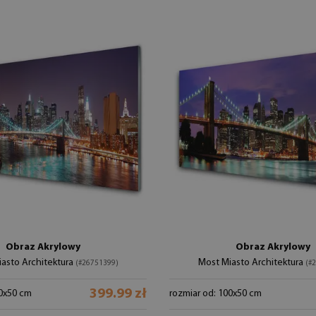
Obraz Akrylowy
Obraz Akrylowy
asto Architektura
Most Miasto Architektura
(#26751399)
(#
399.99 zł
00x50 cm
rozmiar od: 100x50 cm