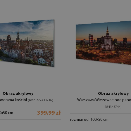
Obraz akrylowy
Obraz akrylowy
anorama kościół
Warszawa Wieżowce noc pan
(#oah-227433716)
184343744)
399.99 zł
00x50 cm
rozmiar od: 100x50 cm