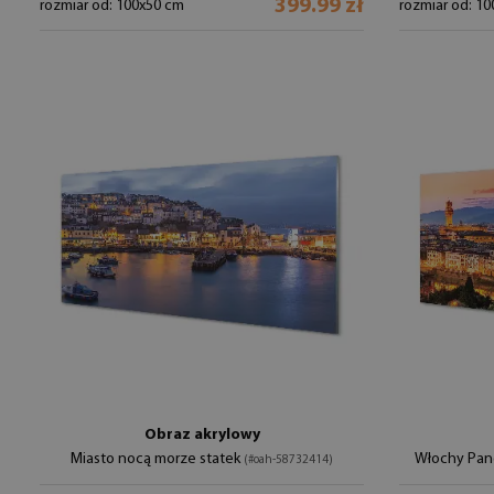
399.99 zł
rozmiar od: 100x50 cm
rozmiar od: 1
Obraz akrylowy
Miasto nocą morze statek
Włochy Pan
(#oah-58732414)