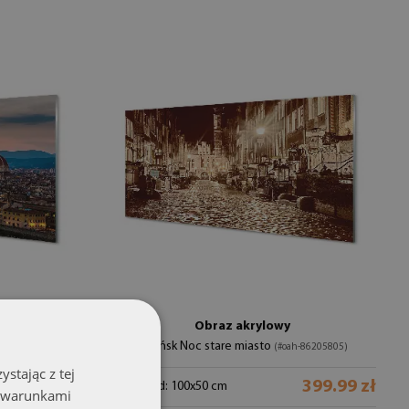
Obraz akrylowy
Gdańsk Noc stare miasto
#oah-91223506)
(#oah-86205805)
stając z tej
399.99 zł
399.99 zł
rozmiar od: 100x50 cm
z warunkami