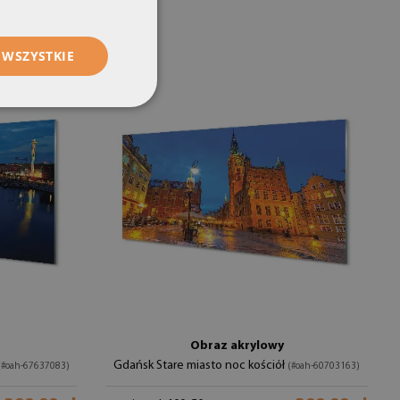
 WSZYSTKIE
Obraz akrylowy
Gdańsk Stare miasto noc kościół
(#oah-67637083)
(#oah-60703163)