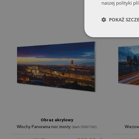
naszej polityki pl
POKAŻ SZCZ
Obraz akrylowy
Włochy Panorama noc mosty
Wieżow
(#oah-76907160)