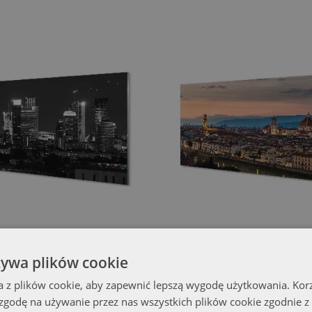
Obraz akrylowy
Obraz akrylowy
żywa plików cookie
 Panorama noc wieżowce
Włochy Panorama góry katedra
(#oah-
(
91727016)
a z plików cookie, aby zapewnić lepszą wygodę użytkowania. Korzy
rozmiar od: 100x50 cm
 zgodę na używanie przez nas wszystkich plików cookie zgodnie 
399.99 zł
00x50 cm