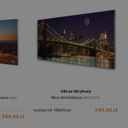
Obraz Akrylowy
orama
Most Architektura
(#oah-
(#41535373)
399.99 zł
rozmiar od: 100x50 cm
399.99 zł