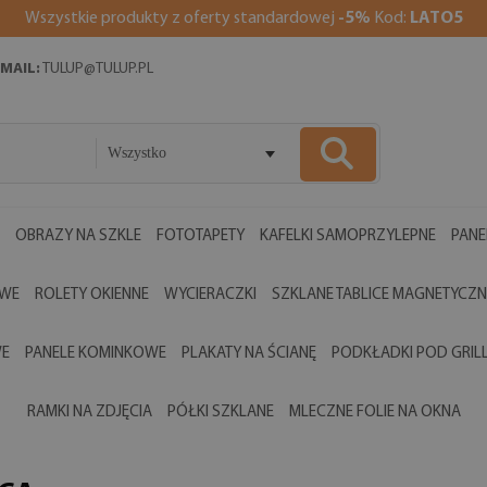
Wszystkie produkty z oferty standardowej
-5%
Kod:
LATO5
MAIL:
TULUP@TULUP.PL
Wszystko
OBRAZY NA SZKLE
FOTOTAPETY
KAFELKI SAMOPRZYLEPNE
PANE
OWE
ROLETY OKIENNE
WYCIERACZKI
SZKLANE TABLICE MAGNETYCZN
WE
PANELE KOMINKOWE
PLAKATY NA ŚCIANĘ
PODKŁADKI POD GRIL
RAMKI NA ZDJĘCIA
PÓŁKI SZKLANE
MLECZNE FOLIE NA OKNA