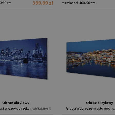
399.99 zł
00x50 cm
rozmiar od: 100x50 cm
Obraz akrylowy
Obraz akrylowy
st wieżowce rzeka
Grecja Wybrzeże miasto noc
(#oah-32323954)
(#o