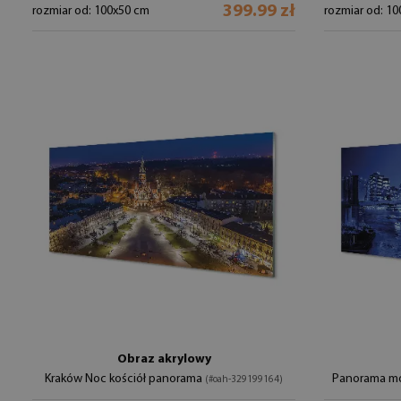
399.99 zł
rozmiar od: 100x50 cm
rozmiar od: 1
Obraz akrylowy
Kraków Noc kościół panorama
Panorama mo
(#oah-329199164)