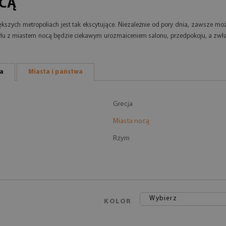
OCĄ
ększych metropoliach jest tak ekscytujące. Niezależnie od pory dnia, zawsze m
akrylu z miastem nocą będzie ciekawym urozmaiceniem salonu, przedpokoju, a zwł
ra
Miasta i państwa
Grecja
Miasta nocą
Rzym
Wybierz
KOLOR