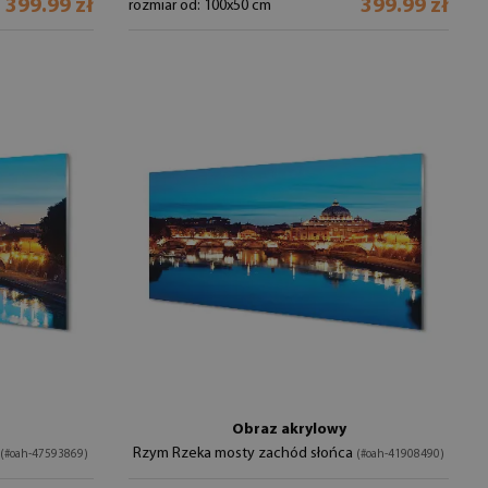
399.99 zł
399.99 zł
rozmiar od: 100x50 cm
Obraz akrylowy
Rzym Rzeka mosty zachód słońca
(#oah-47593869)
(#oah-41908490)