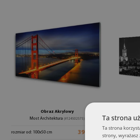
Obraz Akrylowy
Ta strona u
Most Architektura
Warszawa
(#124502575)
Ta strona korzyst
399.99 zł
rozmiar od: 100x50 cm
strony, wyrażasz
rozmiar od: 1