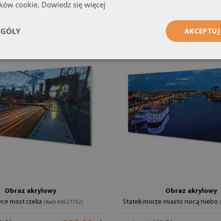
ików cookie.
Dowiedz się więcej
EGÓŁY
AKCEPTUJ
Obraz akrylowy
Obraz akrylowy
ce most rzeka
Statek morze miasto nocą niebo
(#oah-69621752)