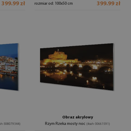
399.99 zł
399.99 zł
rozmiar od: 100x50 cm
Obraz akrylowy
Rzym Rzeka mosty noc
ah-308079344)
(#oah-30661591)