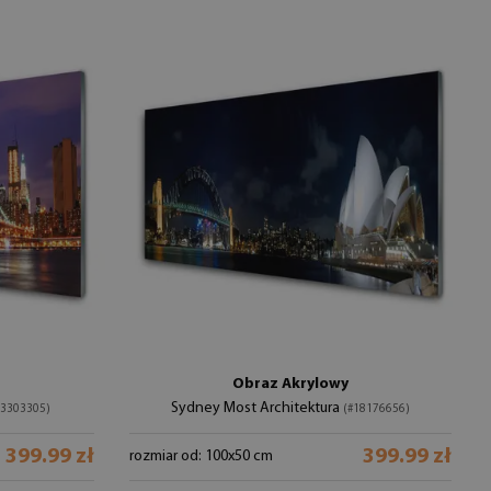
Obraz Akrylowy
Sydney Most Architektura
23303305)
(#18176656)
399.99 zł
399.99 zł
rozmiar od: 100x50 cm