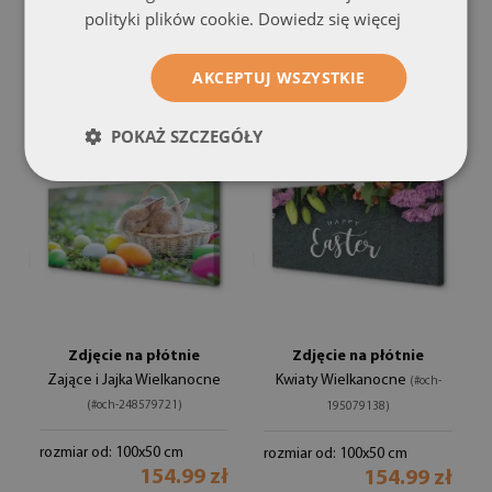
rozmiar od: 100x50 cm
polityki plików cookie.
Dowiedz się więcej
154.99 zł
rozmiar od: 100x50 cm
154.99 zł
AKCEPTUJ WSZYSTKIE
POKAŻ SZCZEGÓŁY
Zdjęcie na płótnie
Zdjęcie na płótnie
Zające i Jajka Wielkanocne
Kwiaty Wielkanocne
(#och-
(#och-248579721)
195079138)
rozmiar od: 100x50 cm
rozmiar od: 100x50 cm
154.99 zł
154.99 zł