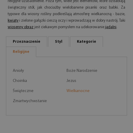
religijne uzasadnienie. Poza tym, wiele jest elementów, które ozdabiają
świąteczny stół, jak chociażby wielobarwne pisanki oraz babki. Za
typowe dla wiosny rośliny podkreślają atmosferę wielkanocną - bazie,
kwiaty
i zielone gałązki cieszą oczy i wprowadzają w dobry nastrój. Taki
wiosenny obraz
jest ciekawym pomysłem na udekorowanie
jadalni
.
Przeznaczenie
Styl
Kategorie
Religijne
Anioły
Boże Narodzenie
Choinka
Jezus
Świąteczne
Wielkanocne
Zmartwychwstanie