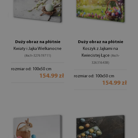
Duży obraz na płótnie
Duży obraz na płótnie
Kwiaty i Jajka Wielkanocne
Koszyk z Jajkami na
Kwiecistej Łące
(#och-327619711)
(#och-
326316438)
rozmiar od: 100x50 cm
154.99 zł
rozmiar od: 100x50 cm
154.99 zł