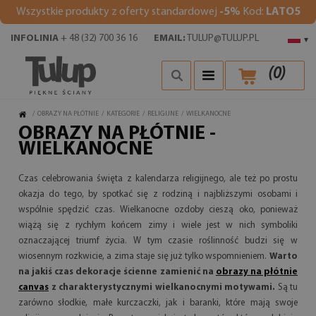
Wszystkie produkty z oferty standardowej
-5%
Kod:
LATO5
INFOLINIA
+ 48 (32) 700 36 16
EMAIL:
TULUP@TULUP.PL
▾
(
0
)
/
OBRAZY NA PŁÓTNIE
/
KATEGORIE
/
RELIGIJNE
/
WIELKANOCNE
OBRAZY NA PŁÓTNIE -
WIELKANOCNE
Czas celebrowania święta z kalendarza religijnego, ale też po prostu
okazja do tego, by spotkać się z rodziną i najbliższymi osobami i
wspólnie spędzić czas. Wielkanocne ozdoby cieszą oko, ponieważ
wiążą się z rychłym końcem zimy i wiele jest w nich symboliki
oznaczającej triumf życia. W tym czasie roślinność budzi się w
wiosennym rozkwicie, a zima staje się już tylko wspomnieniem.
Warto
na jakiś czas dekoracje ścienne zamienić na
obrazy na płótnie
canvas
z charakterystycznymi wielkanocnymi motywami.
Są tu
zarówno słodkie, małe kurczaczki, jak i baranki, które mają swoje