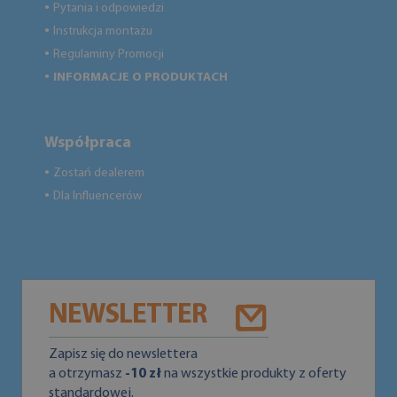
Pytania i odpowiedzi
●
Instrukcja montażu
●
Regulaminy Promocji
●
INFORMACJE O PRODUKTACH
●
Współpraca
Zostań dealerem
●
Dla Influencerów
●
NEWSLETTER
Zapisz się do newslettera
a otrzymasz
-10 zł
na wszystkie produkty z oferty
standardowej.