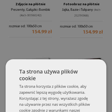
Zdjęcie na płótnie
Fotoobraz na płótnie
Prezenty, Gałązki i Bombki
Jajka, Bazie i Tulipany
(#och-
(#och-303560242)
252795968)
rozmiar od: 100x50 cm
rozmiar od: 100x50 cm
154.99 zł
154.99 zł
Ta strona używa plików
cookie
Ta strona korzysta z plików cookie, aby
zapewnić lepszą wygodę użytkowania.
Korzystając z tej strony, wyrażasz zgodę
Fotoobraz na płótnie
Zdjęcie na płótnie
na używanie przez nas wszystkich plików
Jajka i Bazie
Jajka i Tulipany na Deskach
(#och-250666575)
cookie zgodnie z warunkami naszej
(#och-250233303)