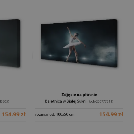
Zdjęcie na płótnie
Baletnica w Białej Sukni
45205)
(#och-200777511)
154.99 zł
154.99 zł
rozmiar od: 100x50 cm