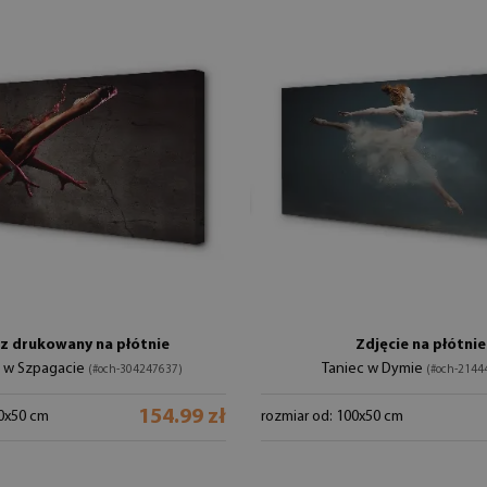
z drukowany na płótnie
Zdjęcie na płótnie
a w Szpagacie
Taniec w Dymie
(#och-304247637)
(#och-2144
154.99 zł
00x50 cm
rozmiar od: 100x50 cm