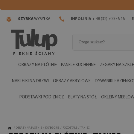
SZYBKA
WYSYŁKA
INFOLINIA
+ 48 (32) 700 36 16
E
OBRAZY NA PŁÓTNIE
PANELE KUCHENNE
ZEGARY NA SZKLE
NAKLEJKI NA DRZWI
OBRAZY AKRYLOWE
DYWANIKI ŁAZIENK
PODSTAWKI POD ZNICZ
BLATY NA STÓŁ
OKLEINY MEBLO
/
OBRAZY NA PŁÓTNIE
/
KATEGORIE
/
POZOSTAŁE
/
TANIEC