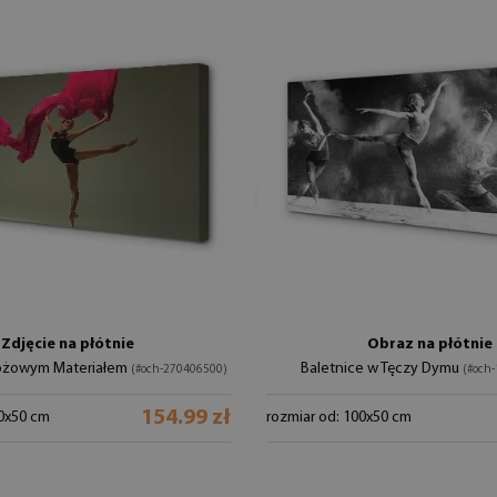
Zdjęcie na płótnie
Obraz na płótnie
Różowym Materiałem
Baletnice w Tęczy Dymu
(#och-270406500)
(#och
154.99 zł
00x50 cm
rozmiar od: 100x50 cm