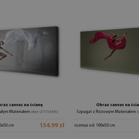
raz canvas na ścianę
Obraz canvas na ści
iałym Materiałem
Szpagat z Różowym Materiałem
(#och-277754395)
(
154.99 zł
00x50 cm
rozmiar od: 100x50 cm