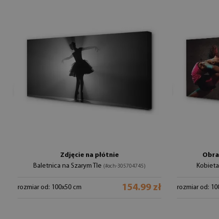
Zdjęcie na płótnie
Obra
Baletnica na Szarym Tle
Kobiet
(#och-305704745)
154.99 zł
rozmiar od: 100x50 cm
rozmiar od: 1