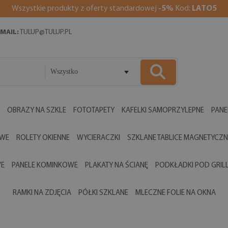
Wszystkie produkty z oferty standardowej
-5%
Kod:
LATO5
MAIL:
TULUP@TULUP.PL
Wszystko
OBRAZY NA SZKLE
FOTOTAPETY
KAFELKI SAMOPRZYLEPNE
PANE
OWE
ROLETY OKIENNE
WYCIERACZKI
SZKLANE TABLICE MAGNETYCZN
WE
PANELE KOMINKOWE
PLAKATY NA ŚCIANĘ
PODKŁADKI POD GRIL
RAMKI NA ZDJĘCIA
PÓŁKI SZKLANE
MLECZNE FOLIE NA OKNA