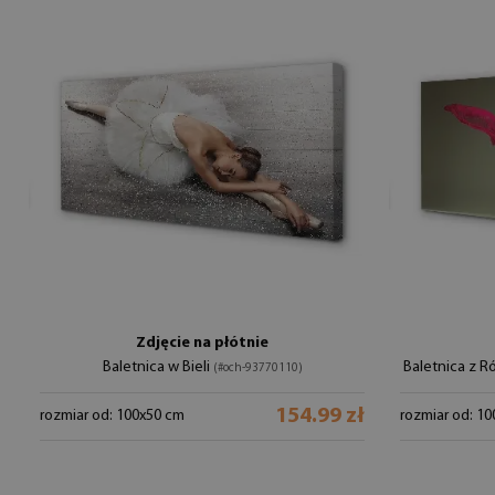
Zdjęcie na płótnie
Baletnica w Bieli
Baletnica z 
(#och-93770110)
154.99 zł
rozmiar od: 100x50 cm
rozmiar od: 1