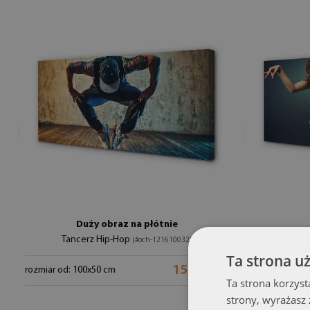
Duży obraz na płótnie
Tancerz Hip-Hop
Kobi
(#och-121610032)
Ta strona u
154.99 zł
rozmiar od: 100x50 cm
rozmiar od: 1
Ta strona korzyst
strony, wyrażasz