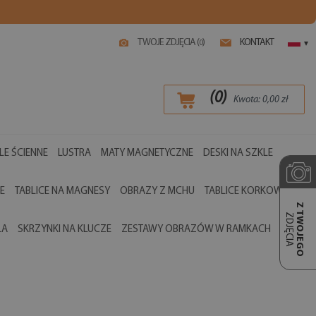
TWOJE ZDJĘCIA (
)
KONTAKT
0
▾
(
0
)
Kwota:
0,00
zł
LE ŚCIENNE
LUSTRA
MATY MAGNETYCZNE
DESKI NA SZKLE
E
TABLICE NA MAGNESY
OBRAZY Z MCHU
TABLICE KORKOWE
Z TWOJEGO
ZDJĘCIA
LA
SKRZYNKI NA KLUCZE
ZESTAWY OBRAZÓW W RAMKACH