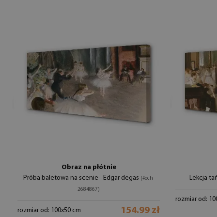
Obraz na płótnie
Próba baletowa na scenie - Edgar degas
Lekcja ta
(#och-
2684867)
rozmiar od: 1
154.99 zł
rozmiar od: 100x50 cm