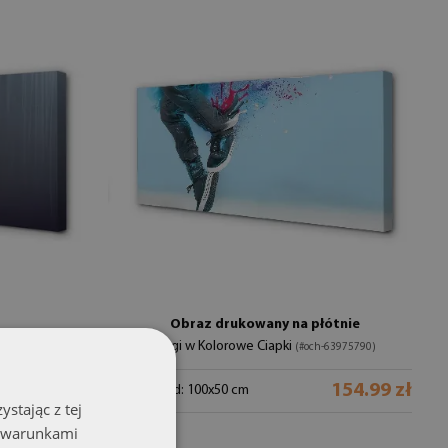
Obraz drukowany na płótnie
Nogi w Kolorowe Ciapki
74471)
(#och-63975790)
154.99 zł
154.99 zł
rozmiar od: 100x50 cm
stając z tej
z warunkami