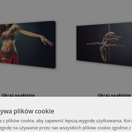
Obraz na płótnie
Obraz na płótnie
eta w Tańcu
Taniec na Rurze
(#och-95865470)
(#och-671
żywa plików cookie
154.99 zł
00x50 cm
rozmiar od: 100x50 cm
a z plików cookie, aby zapewnić lepszą wygodę użytkowania. Korzy
 zgodę na używanie przez nas wszystkich plików cookie zgodnie 