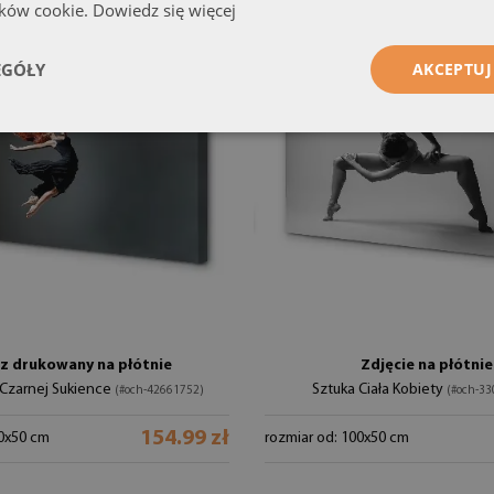
ików cookie.
Dowiedz się więcej
EGÓŁY
AKCEPTUJ
z drukowany na płótnie
Zdjęcie na płótnie
 Czarnej Sukience
Sztuka Ciała Kobiety
(#och-42661752)
(#och-33
154.99 zł
00x50 cm
rozmiar od: 100x50 cm