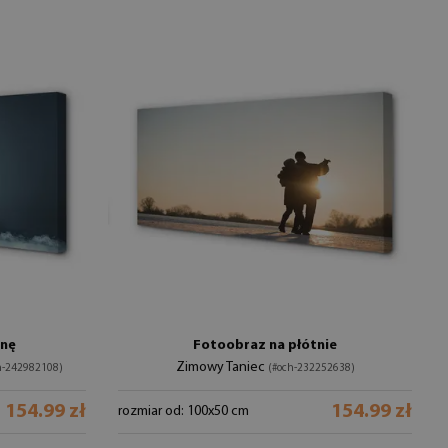
anę
Fotoobraz na płótnie
Zimowy Taniec
h-242982108)
(#och-232252638)
154.99 zł
154.99 zł
rozmiar od: 100x50 cm