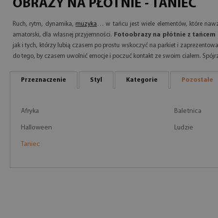
OBRAZY NA PŁÓTNIE - TANIEC
Ruch, rytm, dynamika,
muzyka
… w tańcu jest wiele elementów, które nawz
amatorski, dla własnej przyjemności.
Fotoobrazy na płótnie z tańcem 
jak i tych, którzy lubią czasem po prostu wskoczyć na parkiet i zaprezentowa
do tego, by czasem uwolnić emocje i poczuć kontakt ze swoim ciałem. Spój
Przeznaczenie
Styl
Kategorie
Pozostałe
Afryka
Baletnica
Halloween
Ludzie
Taniec