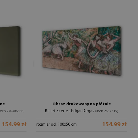
anę
Obraz drukowany na płótnie
Ballet Scene - Edgar Degas
#och-270406888)
(#och-2687315)
154.99 zł
154.99 zł
rozmiar od: 100x50 cm