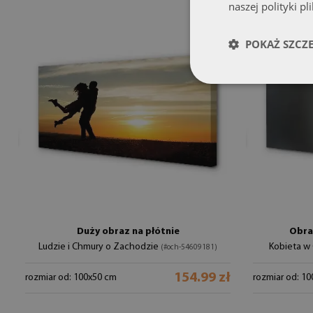
naszej polityki pl
POKAŻ SZCZ
Duży obraz na płótnie
Obra
Ludzie i Chmury o Zachodzie
Kobieta w
(#och-54609181)
154.99 zł
rozmiar od: 100x50 cm
rozmiar od: 1