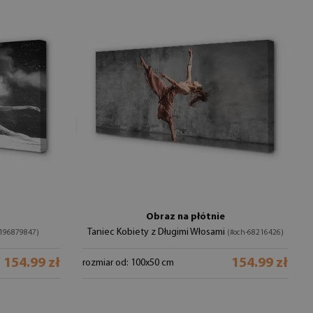
Obraz na płótnie
Taniec Kobiety z Długimi Włosami
-196879847)
(#och-68216426)
154.99 zł
154.99 zł
rozmiar od: 100x50 cm