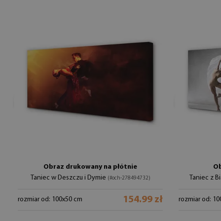
Obraz drukowany na płótnie
Ob
Taniec w Deszczu i Dymie
Taniec z B
(#och-278494732)
154.99 zł
rozmiar od: 100x50 cm
rozmiar od: 1