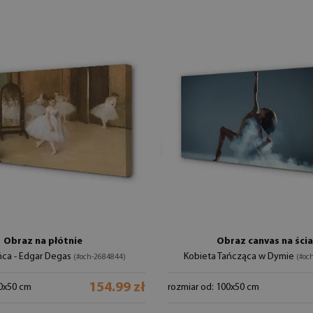
Obraz na płótnie
Obraz canvas na ści
ńca - Edgar Degas
Kobieta Tańcząca w Dymie
(#och-2684844)
(#oc
154.99 zł
00x50 cm
rozmiar od: 100x50 cm