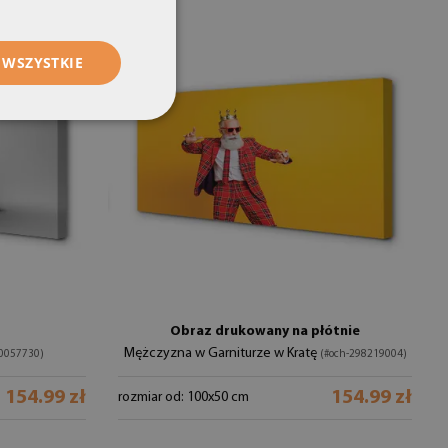
 WSZYSTKIE
Obraz drukowany na płótnie
Mężczyzna w Garniturze w Kratę
0057730)
(#och-298219004)
154.99 zł
154.99 zł
rozmiar od: 100x50 cm