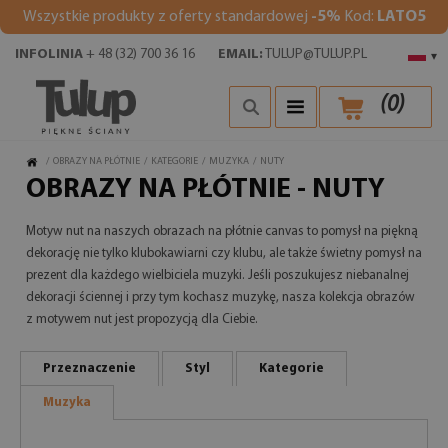
Wszystkie produkty z oferty standardowej
-5%
Kod:
LATO5
INFOLINIA
+ 48 (32) 700 36 16
EMAIL:
TULUP@TULUP.PL
▾
(
0
)
/
OBRAZY NA PŁÓTNIE
/
KATEGORIE
/
MUZYKA
/
NUTY
OBRAZY NA PŁÓTNIE - NUTY
Motyw nut na naszych obrazach na płótnie canvas to pomysł na piękną
dekorację nie tylko klubokawiarni czy klubu, ale także świetny pomysł na
prezent dla każdego wielbiciela muzyki. Jeśli poszukujesz niebanalnej
dekoracji ściennej i przy tym kochasz muzykę, nasza kolekcja obrazów
z motywem nut jest propozycją dla Ciebie.
Przeznaczenie
Styl
Kategorie
Muzyka