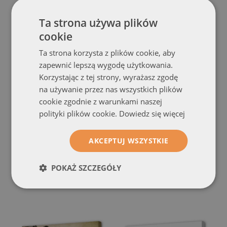
Ta strona używa plików
cookie
Ta strona korzysta z plików cookie, aby
zapewnić lepszą wygodę użytkowania.
Korzystając z tej strony, wyrażasz zgodę
na używanie przez nas wszystkich plików
cookie zgodnie z warunkami naszej
polityki plików cookie.
Dowiedz się więcej
Zdjęcie na płótnie
Zdjęcie na płótnie
Rękopis Wielkiej Symfonii
Barwna Melodia Na Strunach
(#och-504817153)
(#och-411387025)
AKCEPTUJ WSZYSTKIE
rozmiar od: 100x50 cm
rozmiar od: 100x50 cm
POKAŻ SZCZEGÓŁY
154.99 zł
154.99 zł