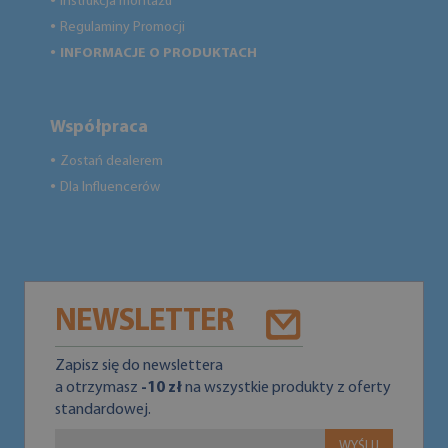
Instrukcja montażu
●
Regulaminy Promocji
●
INFORMACJE O PRODUKTACH
●
Współpraca
Zostań dealerem
●
Dla Influencerów
●
NEWSLETTER
Zapisz się do newslettera
a otrzymasz
-10 zł
na wszystkie produkty z oferty
standardowej.
WYŚLIJ