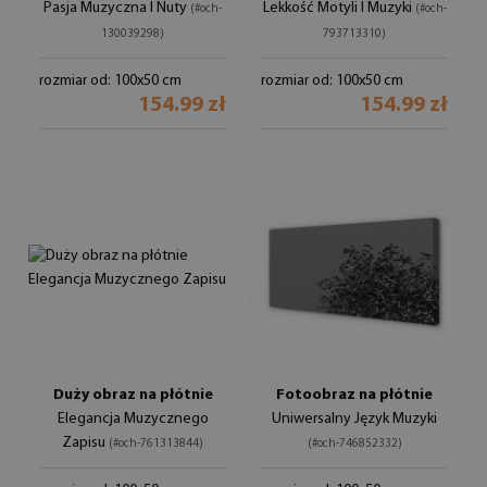
Pasja Muzyczna I Nuty
Lekkość Motyli I Muzyki
(#och-
(#och-
130039298)
793713310)
rozmiar od: 100x50 cm
rozmiar od: 100x50 cm
154.99 zł
154.99 zł
Duży obraz na płótnie
Fotoobraz na płótnie
Elegancja Muzycznego
Uniwersalny Język Muzyki
Zapisu
(#och-761313844)
(#och-746852332)