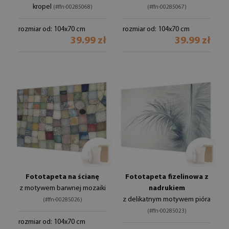
kropel
(#ffn-00285068)
(#ffn-00285067)
rozmiar od: 104x70 cm
rozmiar od: 104x70 cm
39.99 zł
39.99 zł
Fototapeta na ścianę
Fototapeta fizelinowa z
z motywem barwnej mozaiki
nadrukiem
z delikatnym motywem pióra
(#ffn-00285026)
(#ffn-00285023)
rozmiar od: 104x70 cm