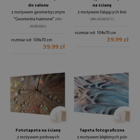
do salonu
na ścianę
z motywem geometrycznym
z motywem falujących linii
"Geometria harmonii"
(#ffn-
(#ffn-00285077)
00285085)
rozmiar od: 104x70 cm
39.99 zł
rozmiar od: 104x70 cm
39.99 zł
Fototapeta na ścianę
Tapeta fotograficzna
z motywem perłowych
z motywem błękitnych piór