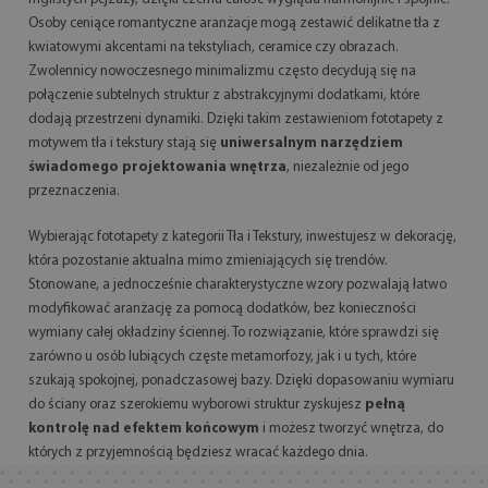
Osoby ceniące romantyczne aranżacje mogą zestawić delikatne tła z
kwiatowymi akcentami na tekstyliach, ceramice czy obrazach.
Zwolennicy nowoczesnego minimalizmu często decydują się na
połączenie subtelnych struktur z abstrakcyjnymi dodatkami, które
dodają przestrzeni dynamiki. Dzięki takim zestawieniom fototapety z
motywem tła i tekstury stają się
uniwersalnym narzędziem
świadomego projektowania wnętrza
, niezależnie od jego
przeznaczenia.
Wybierając fototapety z kategorii Tła i Tekstury, inwestujesz w dekorację,
która pozostanie aktualna mimo zmieniających się trendów.
Stonowane, a jednocześnie charakterystyczne wzory pozwalają łatwo
modyfikować aranżację za pomocą dodatków, bez konieczności
wymiany całej okładziny ściennej. To rozwiązanie, które sprawdzi się
zarówno u osób lubiących częste metamorfozy, jak i u tych, które
szukają spokojnej, ponadczasowej bazy. Dzięki dopasowaniu wymiaru
do ściany oraz szerokiemu wyborowi struktur zyskujesz
pełną
kontrolę nad efektem końcowym
i możesz tworzyć wnętrza, do
których z przyjemnością będziesz wracać każdego dnia.