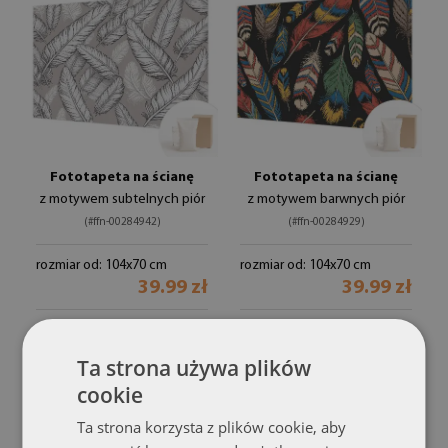
Fototapeta na ścianę
Fototapeta na ścianę
z motywem subtelnych piór
z motywem barwnych piór
(#ffn-00284942)
(#ffn-00284929)
rozmiar od: 104x70 cm
rozmiar od: 104x70 cm
39.99 zł
39.99 zł
Ta strona używa plików
cookie
Ta strona korzysta z plików cookie, aby