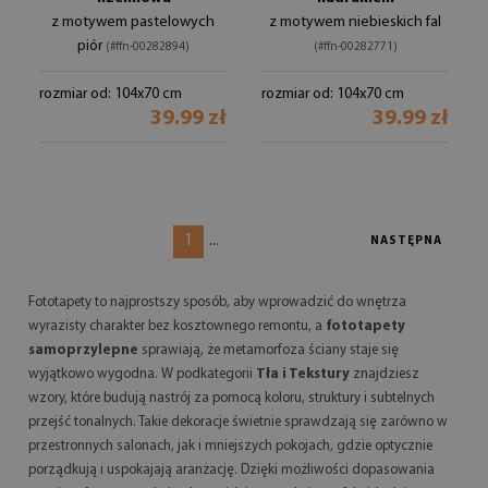
z motywem pastelowych
z motywem niebieskich fal
piór
(#ffn-00282894)
(#ffn-00282771)
rozmiar od: 104x70 cm
rozmiar od: 104x70 cm
39.99 zł
39.99 zł
1
...
NASTĘPNA
Fototapety to najprostszy sposób, aby wprowadzić do wnętrza
wyrazisty charakter bez kosztownego remontu, a
fototapety
samoprzylepne
sprawiają, że metamorfoza ściany staje się
wyjątkowo wygodna. W podkategorii
Tła i Tekstury
znajdziesz
wzory, które budują nastrój za pomocą koloru, struktury i subtelnych
przejść tonalnych. Takie dekoracje świetnie sprawdzają się zarówno w
przestronnych salonach, jak i mniejszych pokojach, gdzie optycznie
porządkują i uspokajają aranżację. Dzięki możliwości dopasowania