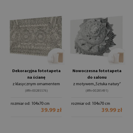
Dekoracyjna fototapeta
Nowoczesna fototapeta
na ścianę
do salonu
z klasycznym ornamentem
z motywem „Sztuka natury”
(#ffn-00285576)
(#ffn-00285491)
rozmiar od: 104x70 cm
rozmiar od: 104x70 cm
39.99 zł
39.99 zł