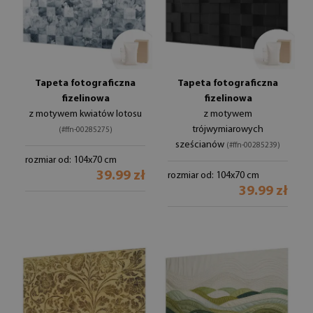
Tapeta fotograficzna
Tapeta fotograficzna
fizelinowa
fizelinowa
z motywem kwiatów lotosu
z motywem
trójwymiarowych
(#ffn-00285275)
sześcianów
(#ffn-00285239)
rozmiar od: 104x70 cm
39.99 zł
rozmiar od: 104x70 cm
39.99 zł