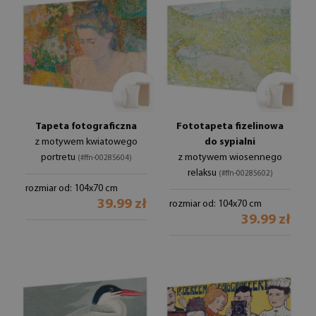
Tapeta fotograficzna
Fototapeta fizelinowa
z motywem kwiatowego
do sypialni
portretu
z motywem wiosennego
(#ffn-00285604)
relaksu
(#ffn-00285602)
rozmiar od: 104x70 cm
39.99 zł
rozmiar od: 104x70 cm
39.99 zł