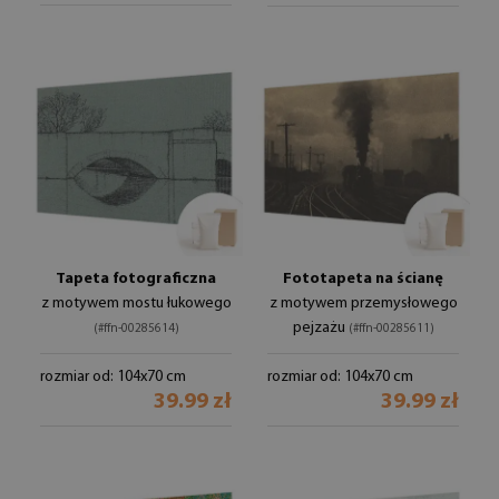
Tapeta fotograficzna
Fototapeta na ścianę
z motywem mostu łukowego
z motywem przemysłowego
pejzażu
(#ffn-00285614)
(#ffn-00285611)
rozmiar od: 104x70 cm
rozmiar od: 104x70 cm
39.99 zł
39.99 zł