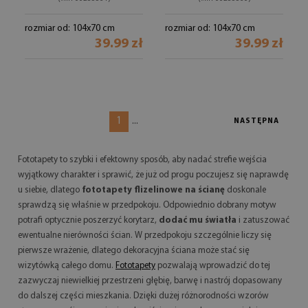
rozmiar od: 104x70 cm
rozmiar od: 104x70 cm
39.99 zł
39.99 zł
1
...
NASTĘPNA
Fototapety to szybki i efektowny sposób, aby nadać strefie wejścia
wyjątkowy charakter i sprawić, że już od progu poczujesz się naprawdę
u siebie, dlatego
fototapety flizelinowe na ścianę
doskonale
sprawdzą się właśnie w przedpokoju. Odpowiednio dobrany motyw
potrafi optycznie poszerzyć korytarz,
dodać mu światła
i zatuszować
ewentualne nierówności ścian. W przedpokoju szczególnie liczy się
pierwsze wrażenie, dlatego dekoracyjna ściana może stać się
wizytówką całego domu.
Fototapety
pozwalają wprowadzić do tej
zazwyczaj niewielkiej przestrzeni głębię, barwę i nastrój dopasowany
do dalszej części mieszkania. Dzięki dużej różnorodności wzorów