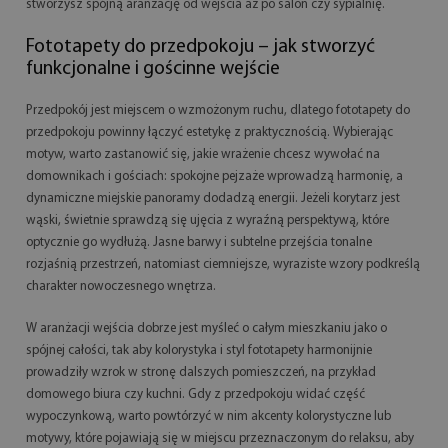
stworzysz spójną aranżację od wejścia aż po salon czy sypialnię.
Fototapety do przedpokoju – jak stworzyć
funkcjonalne i gościnne wejście
Przedpokój jest miejscem o wzmożonym ruchu, dlatego fototapety do
przedpokoju powinny łączyć estetykę z praktycznością. Wybierając
motyw, warto zastanowić się, jakie wrażenie chcesz wywołać na
domownikach i gościach: spokojne pejzaże wprowadzą harmonię, a
dynamiczne miejskie panoramy dodadzą energii. Jeżeli korytarz jest
wąski, świetnie sprawdzą się ujęcia z wyraźną perspektywą, które
optycznie go wydłużą. Jasne barwy i subtelne przejścia tonalne
rozjaśnią przestrzeń, natomiast ciemniejsze, wyraziste wzory podkreślą
charakter nowoczesnego wnętrza.
W aranżacji wejścia dobrze jest myśleć o całym mieszkaniu jako o
spójnej całości, tak aby kolorystyka i styl fototapety harmonijnie
prowadziły wzrok w stronę dalszych pomieszczeń, na przykład
domowego biura czy kuchni. Gdy z przedpokoju widać część
wypoczynkową, warto powtórzyć w nim akcenty kolorystyczne lub
motywy, które pojawiają się w miejscu przeznaczonym do relaksu, aby