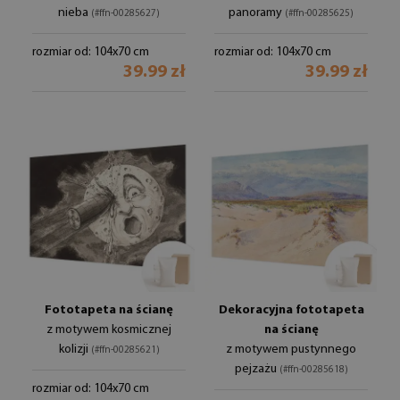
nieba
panoramy
(#ffn-00285627)
(#ffn-00285625)
rozmiar od: 104x70 cm
rozmiar od: 104x70 cm
39.99 zł
39.99 zł
Fototapeta na ścianę
Dekoracyjna fototapeta
z motywem kosmicznej
na ścianę
kolizji
z motywem pustynnego
(#ffn-00285621)
pejzażu
(#ffn-00285618)
rozmiar od: 104x70 cm