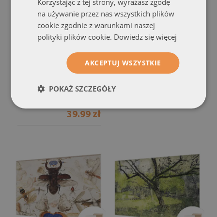
Korzystając z tej strony, wyrażasz zgodę
na używanie przez nas wszystkich plików
cookie zgodnie z warunkami naszej
polityki plików cookie.
Dowiedz się więcej
Dekoracyjna fototapeta
Tapeta fotograficzna
na ścianę
z motywem kobiecego
z motywem
pejzażu
AKCEPTUJ WSZYSTKIE
(#ffn-00285587)
architektonicznej wieży
(#ffn-
rozmiar od: 104x70 cm
00285589)
POKAŻ SZCZEGÓŁY
39.99 zł
rozmiar od: 104x70 cm
39.99 zł