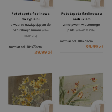
Fototapeta fizelinowa
Fototapeta fizelinowa z
do sypialni
nadrukiem
o wzorze nawiązującym do
z motywem wiosennego
naturalnej harmonii
parku
(#ffn-
(#ffn-00285584)
00285585)
rozmiar od: 104x70 cm
39.99 zł
rozmiar od: 104x70 cm
39.99 zł