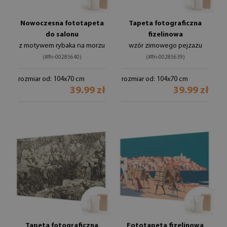
Nowoczesna fototapeta
Tapeta fotograficzna
do salonu
fizelinowa
z motywem rybaka na morzu
wzór zimowego pejzażu
(#ffn-00285640)
(#ffn-00285639)
rozmiar od: 104x70 cm
rozmiar od: 104x70 cm
39.99 zł
39.99 zł
Tapeta fotograficzna
Fototapeta fizelinowa