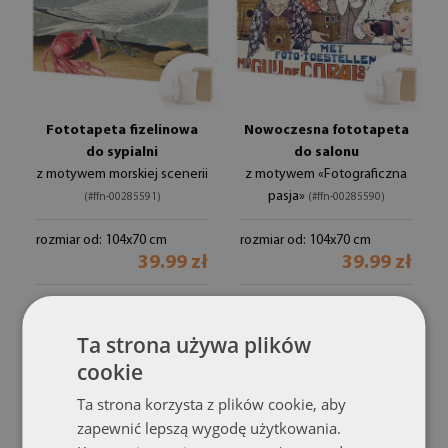
Fototapeta fizelinowa
Nowoczesna fototapeta
do sypialni
do salonu
z motywem morskiej scenerii
z motywem «Fotograficzna
pasja»
(#ffn-00285591)
(#ffn-00285590)
rozmiar od: 104x70 cm
rozmiar od: 104x70 cm
39.99 zł
39.99 zł
Ta strona używa plików
cookie
Ta strona korzysta z plików cookie, aby
zapewnić lepszą wygodę użytkowania.