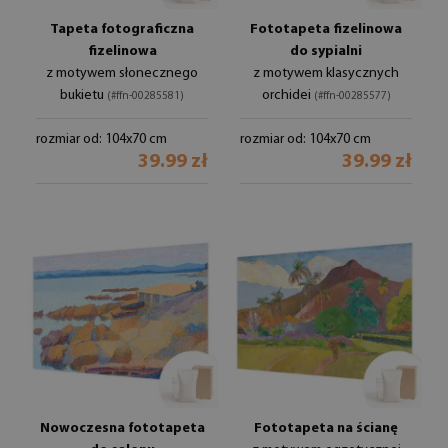
Tapeta fotograficzna
Fototapeta fizelinowa
fizelinowa
do sypialni
z motywem słonecznego
z motywem klasycznych
bukietu
orchidei
(#ffn-00285581)
(#ffn-00285577)
rozmiar od: 104x70 cm
rozmiar od: 104x70 cm
39.99 zł
39.99 zł
Nowoczesna fototapeta
Fototapeta na ścianę