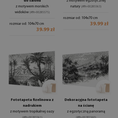
do salonu
z motywem egzotycznej
z motywem morskich
natury
(#ffn-00285563)
widoków
(#ffn-00285575)
rozmiar od: 104x70 cm
39.99 zł
rozmiar od: 104x70 cm
39.99 zł
Fototapeta fizelinowa z
Dekoracyjna fototapeta
nadrukiem
na ścianę
z motywem tropikalnej oazy
z egzotyczną panoramą
(#ffn-00285561)
(#ffn-00285560)