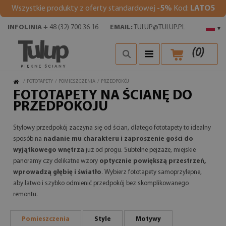
Wszystkie produkty z oferty standardowej
-5%
Kod:
LATO5
INFOLINIA
+ 48 (32) 700 36 16
EMAIL:
TULUP@TULUP.PL
▾
(
0
)
/
FOTOTAPETY
/
POMIESZCZENIA
/
PRZEDPOKÓJ
FOTOTAPETY NA ŚCIANĘ DO
PRZEDPOKOJU
Stylowy przedpokój zaczyna się od ścian, dlatego fototapety to idealny
sposób na
nadanie mu charakteru i zaproszenie gości do
wyjątkowego wnętrza
już od progu. Subtelne pejzaże, miejskie
panoramy czy delikatne wzory
optycznie powiększą przestrzeń,
wprowadzą głębię i światło
. Wybierz fototapety samoprzylepne,
aby łatwo i szybko odmienić przedpokój bez skomplikowanego
remontu.
Pomieszczenia
Style
Motywy