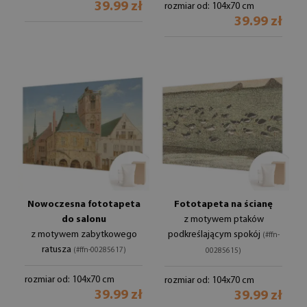
39.99 zł
rozmiar od: 104x70 cm
39.99 zł
Nowoczesna fototapeta
Fototapeta na ścianę
do salonu
z motywem ptaków
z motywem zabytkowego
podkreślającym spokój
(#ffn-
ratusza
(#ffn-00285617)
00285615)
rozmiar od: 104x70 cm
rozmiar od: 104x70 cm
39.99 zł
39.99 zł