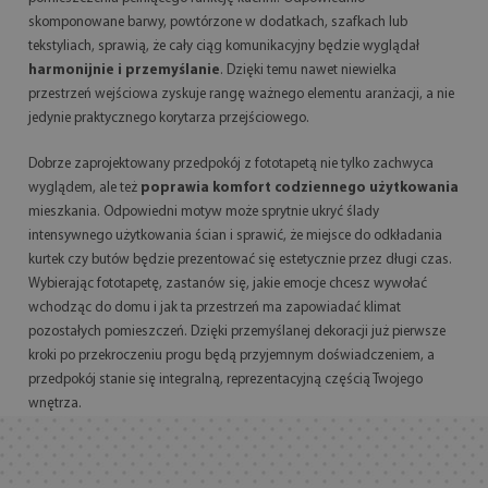
skomponowane barwy, powtórzone w dodatkach, szafkach lub
tekstyliach, sprawią, że cały ciąg komunikacyjny będzie wyglądał
harmonijnie i przemyślanie
. Dzięki temu nawet niewielka
przestrzeń wejściowa zyskuje rangę ważnego elementu aranżacji, a nie
jedynie praktycznego korytarza przejściowego.
Dobrze zaprojektowany przedpokój z fototapetą nie tylko zachwyca
wyglądem, ale też
poprawia komfort codziennego użytkowania
mieszkania. Odpowiedni motyw może sprytnie ukryć ślady
intensywnego użytkowania ścian i sprawić, że miejsce do odkładania
kurtek czy butów będzie prezentować się estetycznie przez długi czas.
Wybierając fototapetę, zastanów się, jakie emocje chcesz wywołać
wchodząc do domu i jak ta przestrzeń ma zapowiadać klimat
pozostałych pomieszczeń. Dzięki przemyślanej dekoracji już pierwsze
kroki po przekroczeniu progu będą przyjemnym doświadczeniem, a
przedpokój stanie się integralną, reprezentacyjną częścią Twojego
wnętrza.