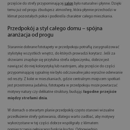
przejście do strefy przypominającej
salon
było naturalne i płynne. Dzięki
temu już od progu zbudujesz atmosferę, która płynnie przechodzi w
klimat pozostałych pokoi i podkreśla charakter całego mieszkania.
Przedpokój a styl całego domu – spójna
aranżacja od progu
Starannie dobrane fototapety w przedpokoju potrafią zasygnalizować
stylistykę wszystkich wnętrz, do których prowadzi korytarz. Jeśli za
drzwiami znajduje się przytulna strefa odpoczynku, dobrze jest
nawiązać do niej kolorystyką lub nastrojem, aby przejście do części
przypominającej sypialnię nie było odczuwalne jako wyraźne oderwanie
od reszty. Z kolei w mieszkaniach, gdzie centralnym miejscem spotkań
jest przestronna jadalnia, fototapeta w przedpokoju może powtarzać
motywy natury czy delikatne struktury, budując
łagodne przejście
między strefami dnia
.
W domach o otwartym planie przedpokój często stanowi wizualne
przedłużenie strefy gotowania, dlatego warto zadbać, aby motywy
wykorzystane w tej części dobrze współgrały z klimatem
pomieszczenia pełniącego funkcję kuchni. Odpowiednio