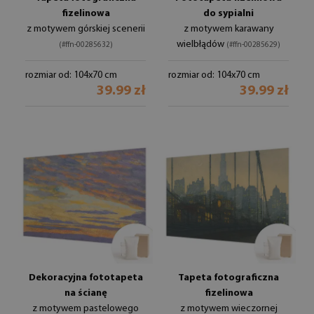
fizelinowa
do sypialni
z motywem górskiej scenerii
z motywem karawany
wielbłądów
(#ffn-00285632)
(#ffn-00285629)
rozmiar od: 104x70 cm
rozmiar od: 104x70 cm
39.99 zł
39.99 zł
Dekoracyjna fototapeta
Tapeta fotograficzna
na ścianę
fizelinowa
z motywem pastelowego
z motywem wieczornej