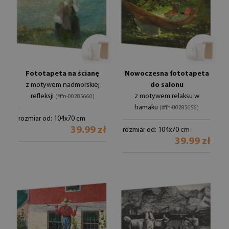
Fototapeta na ścianę
Nowoczesna fototapeta
z motywem nadmorskiej
do salonu
refleksji
z motywem relaksu w
(#ffn-00285660)
hamaku
(#ffn-00285656)
rozmiar od: 104x70 cm
39.99 zł
rozmiar od: 104x70 cm
39.99 zł