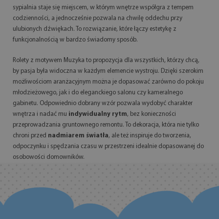
sypialnia staje się miejscem, w którym wnętrze współgra z tempem
codzienności, a jednocześnie pozwala na chwilę oddechu przy
ulubionych dźwiękach. To rozwiązanie, które łączy estetykę z
funkcjonalnością w bardzo świadomy sposób.
Rolety z motywem Muzyka to propozycja dla wszystkich, którzy chcą,
by pasja była widoczna w każdym elemencie wystroju. Dzięki szerokim
możliwościom aranżacyjnym można je dopasować zarówno do pokoju
młodzieżowego, jak i do eleganckiego salonu czy kameralnego
gabinetu. Odpowiednio dobrany wzór pozwala wydobyć charakter
wnętrza i nadać mu
indywidualny rytm
, bez konieczności
przeprowadzania gruntownego remontu. To dekoracja, która nie tylko
chroni przed
nadmiarem światła
, ale też inspiruje do tworzenia,
odpoczynku i spędzania czasu w przestrzeni idealnie dopasowanej do
osobowości domowników.