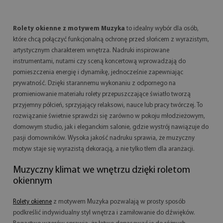
Rolety okienne z motywem Muzyka
to idealny wybór dla osób,
które chcą połączyć funkcjonalną ochronę przed słońcem z wyrazistym,
artystycznym charakterem wnętrza. Nadruki inspirowane
instrumentami, nutami czy sceną koncertową wprowadzają do
pomieszczenia energię i dynamikę, jednocześnie zapewniając
prywatność. Dzięki starannemu wykonaniu z odpornego na
promieniowanie materiału rolety przepuszczające światło tworzą
przyjemny półcień, sprzyjający relaksowi, nauce lub pracy twórczej. To
rozwiązanie świetnie sprawdzi się zarówno w pokoju młodzieżowym,
domowym studio, jak i eleganckim salonie, gdzie wystrój nawiązuje do
pasji domowników. Wysoka jakość nadruku sprawia, że muzyczny
motyw staje się wyrazistą dekoracją, a nie tylko tłem dla aranżacji.
Muzyczny klimat we wnętrzu dzięki roletom
okiennym
Rolety okienne
z motywem Muzyka pozwalają w prosty sposób
podkreślić indywidualny styl wnętrza i zamiłowanie do dźwięków.