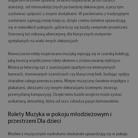
Bogactwo wzorów sprawia, że łatwo dopasować je do różnych
aranżacji, od minimalistycznych po bardziej dekoracyjne, a przy tym
zachować spójność z innymi dodatkami. W porównaniu z tradycyjnymi
zasłonami zajmują mniej miejsca, dzięki czemu świetnie sprawdzają
się w niewielkich pokojach, gdzie liczy się każdy centymetr przestrzeni.
Stanowią też ciekawą alternatywę dla klasycznych motywów
spotykanych na wielu innych dekoracjach.
Nowoczesne rolety inspirowane muzyką wpisują się w szeroką kolekcję,
jaką tworzą współczesne rolety okienne o zróżnicowanej stylistyce.
Można je łatwo łączyć z aranżacjami opartymi na intensywnych
barwach, stonowanych szarościach czy klasycznej bieli, budując spójny
charakter całego pomieszczenia. Motyw muzyczny świetnie współgra z
plakatami, obrazami czy innymi dekoracjami ściennymi, tworząc
przemyślaną kompozycję. Dzięki temu każde wnętrze może zyskać
unikatową atmosferę, która od razu zdradza pasje domowników.
Rolety Muzyka w pokoju młodzieżowym i
przestrzeni Dla dzieci
Modele z muzycznymi nadrukami doskonale sprawdzają się w pokoju