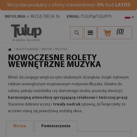
Wszystkie produkty z oferty standardowej
-5%
Kod:
LATO5
INFOLINIA
+ 48 (32) 700 36 16
EMAIL:
TULUP@TULUP.PL
▾
(
0
)
/
ROLETY OKIENNE
/
MOTYW
/
MUZYKA
NOWOCZESNE ROLETY
WEWNĘTRZNE MUZYKA
Wnieś do swojego wnętrza rytm ulubionych dźwięków dzięki stylowym
roletom wewnętrznym inspirowanym motywem Muzyka. Idealne do
salonu, pokoju nastolatka czy domowego studia, pozwolą stworzyć
harmonijną atmosferę sprzyjającą relaksowi i twórczej pracy
.
Starannie dobrane wzory i
trwały nadruk
sprawią, że Twoje rolety ze
wzorem staną się prawdziwą ozdobą okna.
Motyw
Pomieszczenia