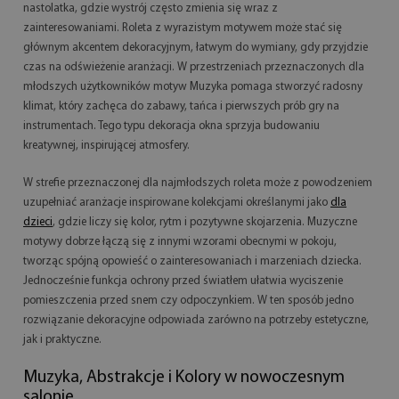
nastolatka, gdzie wystrój często zmienia się wraz z
zainteresowaniami. Roleta z wyrazistym motywem może stać się
głównym akcentem dekoracyjnym, łatwym do wymiany, gdy przyjdzie
czas na odświeżenie aranżacji. W przestrzeniach przeznaczonych dla
młodszych użytkowników motyw Muzyka pomaga stworzyć radosny
klimat, który zachęca do zabawy, tańca i pierwszych prób gry na
instrumentach. Tego typu dekoracja okna sprzyja budowaniu
kreatywnej, inspirującej atmosfery.
W strefie przeznaczonej dla najmłodszych roleta może z powodzeniem
uzupełniać aranżacje inspirowane kolekcjami określanymi jako
dla
dzieci
, gdzie liczy się kolor, rytm i pozytywne skojarzenia. Muzyczne
motywy dobrze łączą się z innymi wzorami obecnymi w pokoju,
tworząc spójną opowieść o zainteresowaniach i marzeniach dziecka.
Jednocześnie funkcja ochrony przed światłem ułatwia wyciszenie
pomieszczenia przed snem czy odpoczynkiem. W ten sposób jedno
rozwiązanie dekoracyjne odpowiada zarówno na potrzeby estetyczne,
jak i praktyczne.
Muzyka, Abstrakcje i Kolory w nowoczesnym
salonie