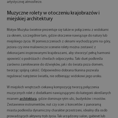
artystycznej atmosferze.
Muzyczne rolety w otoczeniu krajobrazów i
miejskiej architektury
Motyw Muzyka świetnie prezentuje się także w połączeniu z widokami
za oknem, szczególnie tam, gdzie otoczenie nawiązuje do natury lub
miejskiego życia. W pomieszczeniach z oknami wychodzącymi na góry,
jeziora czy inne malownicze scenerie rolety można zestawić z
dekoracjami inspirowanymi krajobrazami, aby stworzyć pełną harmonii
opowieść o podróżach i chwilach odpoczynku. Taki duet podkreśla
zarówno zamiłowanie do dźwięków, jak i do świata poza domem,
tworząc spójną całość. Odpowiednio dobrana tkanina pozwala
regulować natężenie światła, nie odbierając widokowi jego uroku.
W miejskich wnętrzach ciekawą kompozycję tworzą połączenia
muzycznych rolet z dodatkami nawiązującymi do kategorii określanych
mianem
architektura
, gdzie dominuje rytm ulic, budynków i mostów.
Zestawienie instrumentów, nut czy scen z koncertów z panoramą
miasta podkreśla dynamiczny charakter przestrzeni, idealny dla osób
prowadzących aktywny tryb życia. Tak urządzony salon, gabinet lub