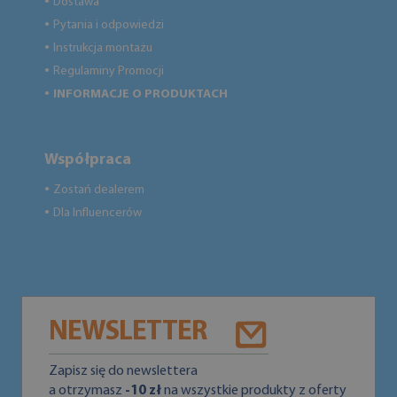
Dostawa
●
Pytania i odpowiedzi
●
Instrukcja montażu
●
Regulaminy Promocji
●
INFORMACJE O PRODUKTACH
●
Współpraca
Zostań dealerem
●
Dla Influencerów
●
NEWSLETTER
Zapisz się do newslettera
a otrzymasz
-10 zł
na wszystkie produkty z oferty