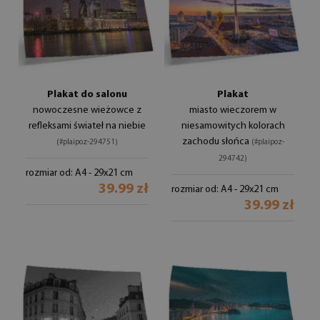
Plakat do salonu
Plakat
nowoczesne wieżowce z
miasto wieczorem w
refleksami świateł na niebie
niesamowitych kolorach
zachodu słońca
(#plaipoz-294751)
(#plaipoz-
294742)
rozmiar od: A4 - 29x21 cm
39.99 zł
rozmiar od: A4 - 29x21 cm
39.99 zł