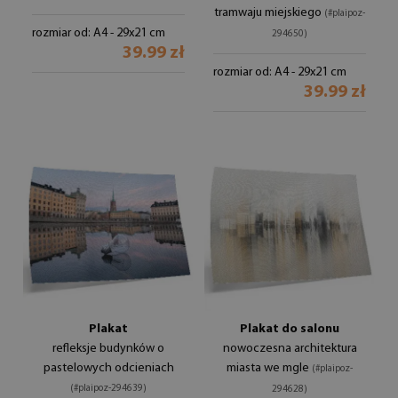
tramwaju miejskiego
(#plaipoz-
rozmiar od: A4 - 29x21 cm
294650)
39.99 zł
rozmiar od: A4 - 29x21 cm
39.99 zł
Plakat
Plakat do salonu
refleksje budynków o
nowoczesna architektura
pastelowych odcieniach
miasta we mgle
(#plaipoz-
(#plaipoz-294639)
294628)