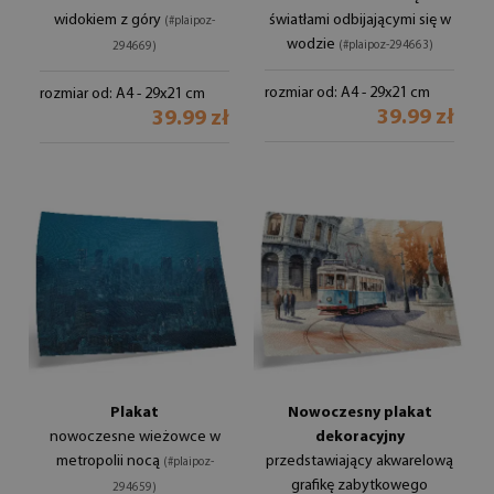
widokiem z góry
światłami odbijającymi się w
(#plaipoz-
wodzie
(#plaipoz-294663)
294669)
rozmiar od: A4 - 29x21 cm
rozmiar od: A4 - 29x21 cm
39.99 zł
39.99 zł
Plakat
Nowoczesny plakat
nowoczesne wieżowce w
dekoracyjny
metropolii nocą
przedstawiający akwarelową
(#plaipoz-
grafikę zabytkowego
294659)