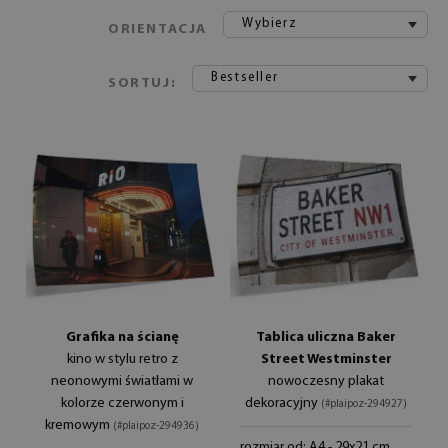
Wybierz
ORIENTACJA
Bestseller
SORTUJ:
Grafika na ścianę
Tablica uliczna Baker
kino w stylu retro z
Street Westminster
neonowymi światłami w
nowoczesny plakat
kolorze czerwonym i
dekoracyjny
(#plaipoz-294927)
kremowym
(#plaipoz-294936)
rozmiar od: A4 - 29x21 cm