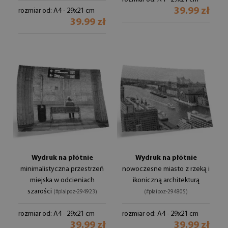
39.99 zł
rozmiar od: A4 - 29x21 cm
39.99 zł
Wydruk na płótnie
Wydruk na płótnie
minimalistyczna przestrzeń
nowoczesne miasto z rzeką i
miejska w odcieniach
ikoniczną architekturą
szarości
(#plaipoz-294923)
(#plaipoz-294805)
rozmiar od: A4 - 29x21 cm
rozmiar od: A4 - 29x21 cm
39.99 zł
39.99 zł