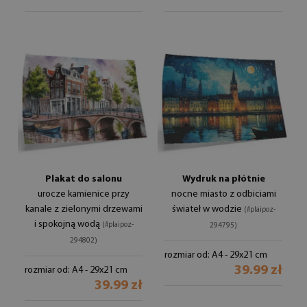
Plakat do salonu
Wydruk na płótnie
urocze kamienice przy
nocne miasto z odbiciami
kanale z zielonymi drzewami
świateł w wodzie
(#plaipoz-
i spokojną wodą
(#plaipoz-
294795)
294802)
rozmiar od: A4 - 29x21 cm
39.99 zł
rozmiar od: A4 - 29x21 cm
39.99 zł