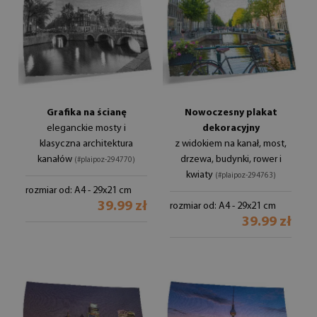
Grafika na ścianę
Nowoczesny plakat
eleganckie mosty i
dekoracyjny
klasyczna architektura
z widokiem na kanał, most,
kanałów
drzewa, budynki, rower i
(#plaipoz-294770)
kwiaty
(#plaipoz-294763)
rozmiar od: A4 - 29x21 cm
39.99 zł
rozmiar od: A4 - 29x21 cm
39.99 zł