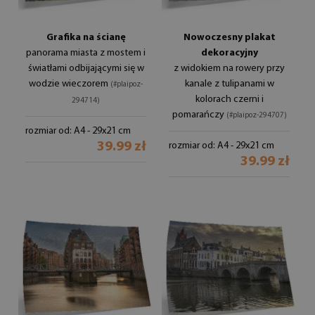
Grafika na ścianę
Nowoczesny plakat
panorama miasta z mostem i
dekoracyjny
światłami odbijającymi się w
z widokiem na rowery przy
wodzie wieczorem
kanale z tulipanami w
(#plaipoz-
kolorach czerni i
294714)
pomarańczy
(#plaipoz-294707)
rozmiar od: A4 - 29x21 cm
39.99 zł
rozmiar od: A4 - 29x21 cm
39.99 zł