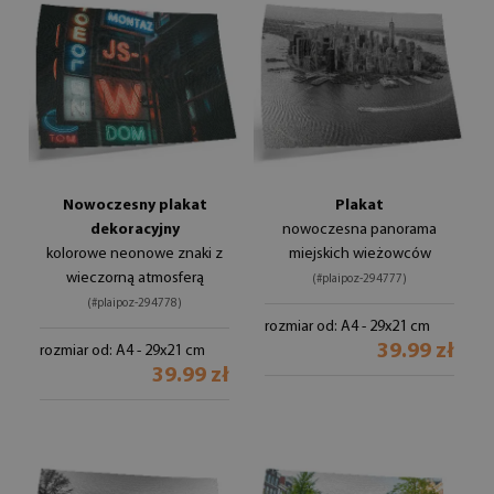
Nowoczesny plakat
Plakat
dekoracyjny
nowoczesna panorama
kolorowe neonowe znaki z
miejskich wieżowców
wieczorną atmosferą
(#plaipoz-294777)
(#plaipoz-294778)
rozmiar od: A4 - 29x21 cm
39.99 zł
rozmiar od: A4 - 29x21 cm
39.99 zł