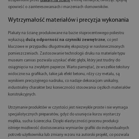
uzupełnione przez
plakaty na ścianę
o innej tematyce, tworząc spójną
opowieść o zainteresowaniach i marzeniach domowników.
Wytrzymałość materiałów i precyzja wykonania
Plakaty na ścianę produkowane na bazie stuprocentowego poliestru
wykazują
dużą odporność na czynniki zewnętrzne
, co jest
kluczowe w przypadku długotrwałej ekspozycji w nasłonecznionych
pomieszczeniach. Zastosowanie technologii druku na materiale typu
museum canvas pozwala uzyskać efekt głębi, który jest trudny do
osiągnięcia na zwykłym papierze. Warto pamiętać, że wszelkie tekstury
widoczne na grafikach, takie jak efekt betonu, rdzy czy metalu, są
wynikiem precyzyjnego nadruku, co nadaje dekoracjom unikalny,
industrialny charakter bez konieczności stosowania ciężkich materiałów
konstrukcyjnych.
Utrzymanie produktów w czystości jest niezwykle proste i nie wymaga
specjalistycznych preparatów, gdyż do usunięcia kurzu wystarczy
miękka, sucha ściereczka. Dzięki elastyczności procesu produkcji
istnieje możliwość dostosowania wymiarów grafiki do indywidualnych
potrzeb użytkownika lub zmiany wzoru na autorski projekt, co pozwala