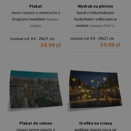
Plakat
Wydruk na płótnie
most i miasto o zmierzchu z
kanał z industrialnymi
lśniącymi światłami
budynkami i odbiciami w
(#plaipoz-
wodzie
(#plaipoz-294672)
294680)
rozmiar od: A4 - 29x21 cm
rozmiar od: A4 - 29x21 cm
39.99 zł
39.99 zł
Plakat do salonu
Grafika na ścianę
nowoczesne miasto z
urokliwe miasto nocą ze