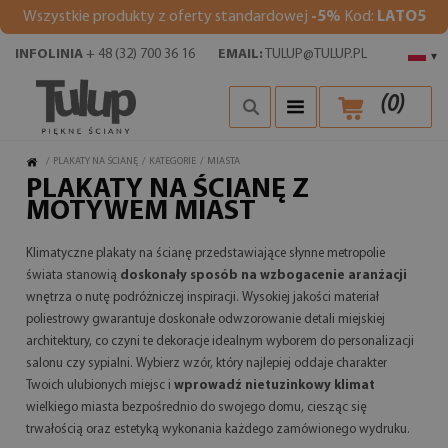
Wszystkie produkty z oferty standardowej
-5%
Kod:
LATO5
INFOLINIA
+ 48 (32) 700 36 16
EMAIL:
TULUP@TULUP.PL
▾
(
0
)
/
PLAKATY NA ŚCIANĘ
/
KATEGORIE
/
MIASTA
PLAKATY NA ŚCIANĘ Z
MOTYWEM MIAST
Klimatyczne plakaty na ścianę przedstawiające słynne metropolie
świata stanowią
doskonały sposób na wzbogacenie aranżacji
wnętrza o nutę podróżniczej inspiracji. Wysokiej jakości materiał
poliestrowy gwarantuje doskonałe odwzorowanie detali miejskiej
architektury, co czyni te dekoracje idealnym wyborem do personalizacji
salonu czy sypialni. Wybierz wzór, który najlepiej oddaje charakter
Twoich ulubionych miejsc i
wprowadź nietuzinkowy klimat
wielkiego miasta bezpośrednio do swojego domu, ciesząc się
trwałością oraz estetyką wykonania każdego zamówionego wydruku.