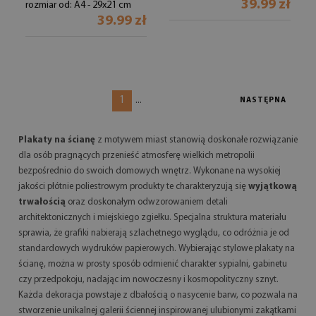
39.99 zł
rozmiar od: A4 - 29x21 cm
39.99 zł
1
...
NASTĘPNA
Plakaty na ścianę
z motywem miast stanowią doskonałe rozwiązanie
dla osób pragnących przenieść atmosferę wielkich metropolii
bezpośrednio do swoich domowych wnętrz. Wykonane na wysokiej
jakości płótnie poliestrowym produkty te charakteryzują się
wyjątkową
trwałością
oraz doskonałym odwzorowaniem detali
architektonicznych i miejskiego zgiełku. Specjalna struktura materiału
sprawia, że grafiki nabierają szlachetnego wyglądu, co odróżnia je od
standardowych wydruków papierowych. Wybierając stylowe plakaty na
ścianę, można w prosty sposób odmienić charakter sypialni, gabinetu
czy przedpokoju, nadając im nowoczesny i kosmopolityczny sznyt.
Każda dekoracja powstaje z dbałością o nasycenie barw, co pozwala na
stworzenie unikalnej galerii ściennej inspirowanej ulubionymi zakątkami