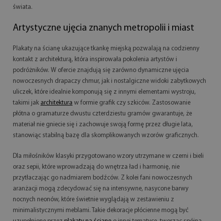
świata.
Artystyczne ujęcia znanych metropolii i miast
Plakaty na ścianę ukazujące tkankę miejską pozwalają na codzienny
kontakt z architekturą, która inspirowała pokolenia artystów i
podróżników. W ofercie znajdują się zarówno dynamiczne ujęcia
nowoczesnych drapaczy chmur, jak i nostalgiczne widoki zabytkowych
uliczek, które idealnie komponują się z innymi elementami wystroju,
takimi jak
architektura
w formie grafik czy szkiców. Zastosowanie
płótna o gramaturze dwustu czterdziestu gramów gwarantuje, że
materiał nie gniecie się i zachowuje swoją formę przez długie lata,
stanowiąc stabilną bazę dla skomplikowanych wzorów graficznych.
Dla miłośników klasyki przygotowano wzory utrzymane w czerni i bieli
oraz sepii, które wprowadzają do wnętrza ład i harmonię, nie
przytłaczając go nadmiarem bodźców. Z kolei fani nowoczesnych
aranżacji mogą zdecydować się na intensywne, nasycone barwy
nocnych neonów, które świetnie wyglądają w zestawieniu z
minimalistycznymi meblami. Takie dekoracje płócienne mogą być