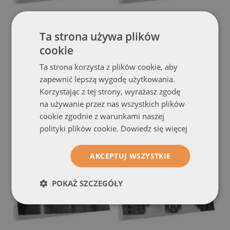
Plakat
Plakat
Ta strona używa plików
klimatyczna architektura z
urokliwe miasto wieczorem
cookie
mostem nad spokojną wodą
w blasku latarni
(#plaipoz-
wieczorową porą
(#plaipoz-
294685)
Ta strona korzysta z plików cookie, aby
294690)
zapewnić lepszą wygodę użytkowania.
rozmiar od: A4 - 29x21 cm
Korzystając z tej strony, wyrażasz zgodę
39.99 zł
rozmiar od: A4 - 29x21 cm
na używanie przez nas wszystkich plików
39.99 zł
cookie zgodnie z warunkami naszej
polityki plików cookie.
Dowiedz się więcej
AKCEPTUJ WSZYSTKIE
POKAŻ SZCZEGÓŁY