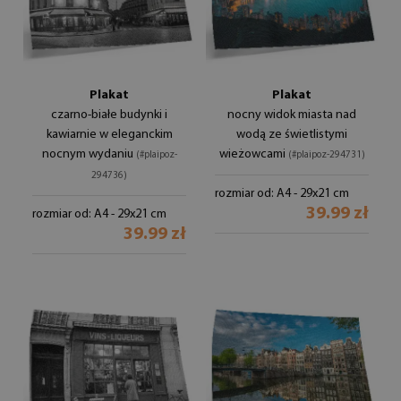
Plakat
Plakat
czarno-białe budynki i
nocny widok miasta nad
kawiarnie w eleganckim
wodą ze świetlistymi
nocnym wydaniu
wieżowcami
(#plaipoz-
(#plaipoz-294731)
294736)
rozmiar od: A4 - 29x21 cm
39.99 zł
rozmiar od: A4 - 29x21 cm
39.99 zł