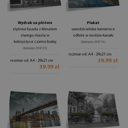
Wydruk na płótnie
Plakat
stylowa fasada z klimatem
uwodzicielskie kamienice
starego miasta w
odbite w wodzie kanału
kolorystyce czarno-białej
(#plaipoz-294716)
(#plaipoz-294723)
rozmiar od: A4 - 29x21 cm
39.99 zł
rozmiar od: A4 - 29x21 cm
39.99 zł