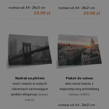
rozmiar od: A4 - 29x21 cm
rozmiar od: A4 - 29x21 cm
39.99 zł
39.99 zł
Wydruk na płótnie
Plakat do salonu
most i miasto w szarych
wieczorne miasto z
odcieniach zachowujące
majestatyczną architekturą
spokój i elegancję
(#plaipoz-
(#plaipoz-294602)
294610)
rozmiar od: A4 - 29x21 cm