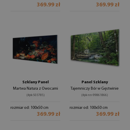
369.99 zł
369.99 zł
Szklany Panel
Panel Szklany
Martwa Natura z Owocami
Tajemniczy Bór w Gęstwinie
(#pk-503785)
(#pk-nn-99861866)
rozmiar od: 100x50 cm
rozmiar od: 100x50 cm
369.99 zł
369.99 zł