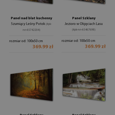
Panel nad blat kuchenny
Panel Szklany
Szumiący Leśny Potok
Jezioro w Objęciach Lasu
(#pk-
(#pk-nn-65467698)
nn-65742204)
rozmiar od: 100x50 cm
rozmiar od: 100x50 cm
369.99 zł
369.99 zł