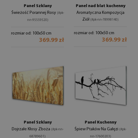
Panel Szklany
Panel nad blat kuchenny
Świeżość Porannej Rosy
Aromatyczna Kompozycja
(#pk-
Ziół
(#pk-nn-78998140)
nn-95559520)
rozmiar od: 100x50 cm
rozmiar od: 100x50 cm
369.99 zł
369.99 zł
Panel Szklany
Panel Kuchenny
Dojrzałe Kłosy Zboża
Śpiew Ptaków Na Gałęzi
(#pk-nn-
(#pk-
68789601)
nn-17600203)