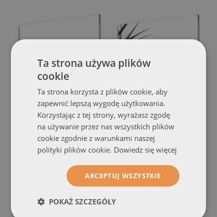
Ta strona używa plików
cookie
Ta strona korzysta z plików cookie, aby
zapewnić lepszą wygodę użytkowania.
Panel nad blat kuchenny
Panel nad blat kuchenny
Korzystając z tej strony, wyrażasz zgodę
Naturalny Dywan Trawy
Graficzny Motyw Trawy
(#pk-
(#pk-
na używanie przez nas wszystkich plików
nn-92995507)
nn-8970298)
cookie zgodnie z warunkami naszej
rozmiar od: 100x50 cm
rozmiar od: 100x50 cm
polityki plików cookie.
Dowiedz się więcej
369.99 zł
369.99 zł
AKCEPTUJ WSZYSTKIE
POKAŻ SZCZEGÓŁY