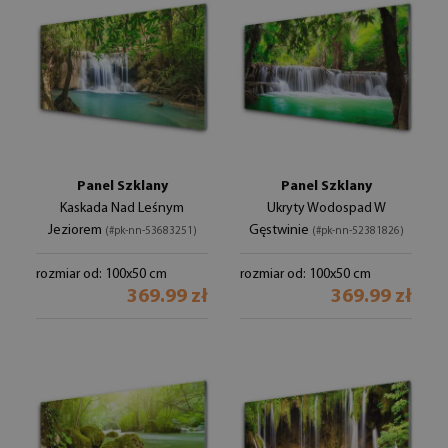
Panel Szklany
Panel Szklany
Kaskada Nad Leśnym
Ukryty Wodospad W
Jeziorem
Gęstwinie
(#pk-nn-53683251)
(#pk-nn-52381826)
rozmiar od: 100x50 cm
rozmiar od: 100x50 cm
369.99 zł
369.99 zł