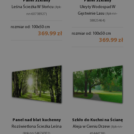
Panel Szklany
Panel Szklany
Leśna Ścieżka W Słońcu
Ukryty Wodospad W
(#pk-
Gęstwinie Lasu
(#pk-nn-
nn-60738927)
58825464)
rozmiar od: 100x50 cm
369.99 zł
rozmiar od: 100x50 cm
369.99 zł
Panel nad blat kuchenny
Szkło do Kuchni na Ścianę
Rozświetlona Ścieżka Leśna
Aleja w Cieniu Drzew
(#pk-nn-
(#pk-nn-54674301)
45444718)