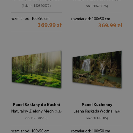
(#pk-nn-152510579)
nn-138673676)
rozmiar od: 100x50 cm
rozmiar od: 100x50 cm
369.99 zł
369.99 zł
Panel Szklany do Kuchni
Panel Kuchenny
Naturalny Zielony Mech
Leśna Kaskada Wodna
(#pk-
(#pk-
nn-112320515)
nn-108388385)
rozmiar od: 100x50 cm
rozmiar od: 100x50 cm