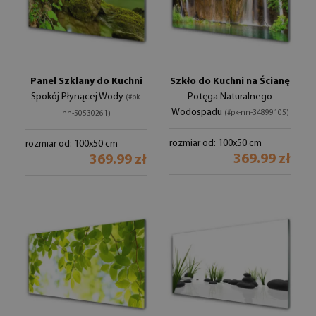
Panel Szklany do Kuchni
Szkło do Kuchni na Ścianę
Spokój Płynącej Wody
Potęga Naturalnego
(#pk-
Wodospadu
(#pk-nn-34899105)
nn-50530261)
rozmiar od: 100x50 cm
rozmiar od: 100x50 cm
369.99 zł
369.99 zł