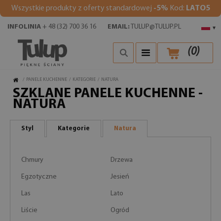
Wszystkie produkty z oferty standardowej
-5%
Kod:
LATO5
INFOLINIA
+ 48 (32) 700 36 16
EMAIL:
TULUP@TULUP.PL
▾
(
0
)
/
PANELE KUCHENNE
/
KATEGORIE
/
NATURA
SZKLANE PANELE KUCHENNE -
NATURA
Styl
Kategorie
Natura
Chmury
Drzewa
Egzotyczne
Jesień
Las
Lato
Liście
Ogród