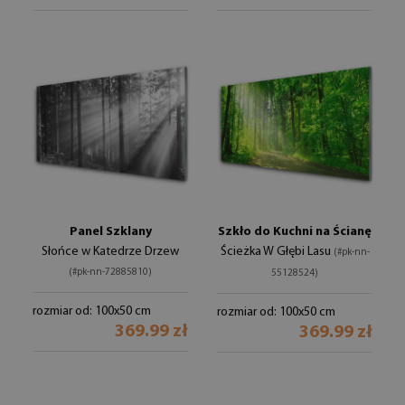
Panel Szklany
Szkło do Kuchni na Ścianę
Słońce w Katedrze Drzew
Ścieżka W Głębi Lasu
(#pk-nn-
(#pk-nn-72885810)
55128524)
rozmiar od: 100x50 cm
rozmiar od: 100x50 cm
369.99 zł
369.99 zł