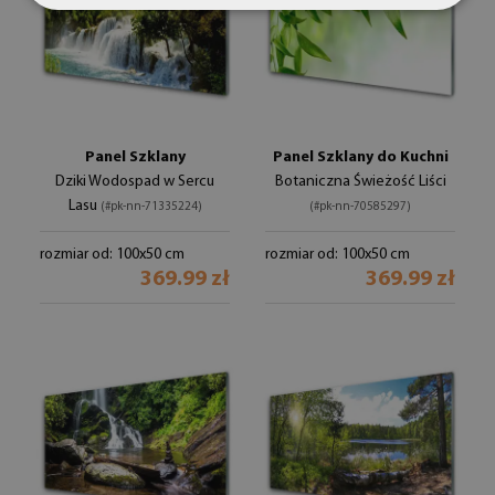
Panel Szklany
Panel Szklany do Kuchni
Dziki Wodospad w Sercu
Botaniczna Świeżość Liści
Lasu
(#pk-nn-71335224)
(#pk-nn-70585297)
rozmiar od: 100x50 cm
rozmiar od: 100x50 cm
369.99 zł
369.99 zł