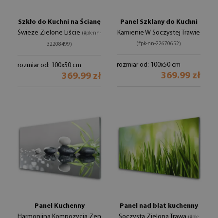
Szkło do Kuchni na Ścianę
Panel Szklany do Kuchni
Świeże Zielone Liście
Kamienie W Soczystej Trawie
(#pk-nn-
(#pk-nn-22670652)
32208499)
rozmiar od: 100x50 cm
rozmiar od: 100x50 cm
369.99 zł
369.99 zł
Panel Kuchenny
Panel nad blat kuchenny
Harmonijna Kompozycja Zen
Soczysta Zielona Trawa
(#pk-