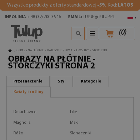
Wszystkie produkty z oferty standardowej
-5%
Kod:
LATO5
INFOLINIA
+ 48 (32) 700 36 16
EMAIL:
TULUP@TULUP.PL
▾
(
0
)
/
OBRAZY NA PŁÓTNIE
/
KATEGORIE
/
KWIATY I ROŚLINY
/
STORCZYKI
OBRAZY NA PŁÓTNIE -
STORCZYKI STRONA 2
Przeznaczenie
Styl
Kategorie
Kwiaty i rośliny
Dmuchawce
Lilie
Magnolia
Maki
Róże
Słoneczniki