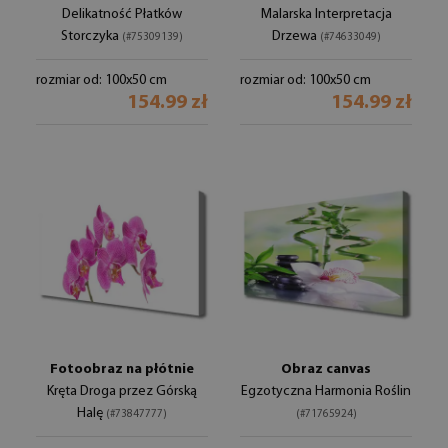
Delikatność Płatków
Malarska Interpretacja
Storczyka
Drzewa
(#75309139)
(#74633049)
rozmiar od: 100x50 cm
rozmiar od: 100x50 cm
154.99 zł
154.99 zł
Fotoobraz na płótnie
Obraz canvas
Kręta Droga przez Górską
Egzotyczna Harmonia Roślin
Halę
(#73847777)
(#71765924)