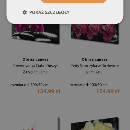
POKAŻ SZCZEGÓŁY
Obraz canvas
Obraz canvas
Równowaga Ciała i Duszy:
Pędy Storczyka w Rozkwicie
Zen
(#77053767)
(#77052453)
rozmiar od: 100x50 cm
rozmiar od: 100x50 cm
154.99 zł
154.99 zł