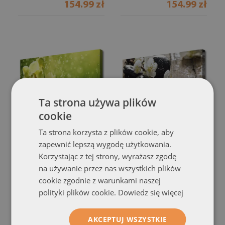
154.99 zł
154.99 zł
Ta strona używa plików
cookie
Ta strona korzysta z plików cookie, aby
Obraz canvas
Obraz canvas
zapewnić lepszą wygodę użytkowania.
Świeżość Zielonych Źdźbeł
Kwitnąca Gałązka Jabłoni
Korzystając z tej strony, wyrażasz zgodę
(#79420642)
(#77095543)
na używanie przez nas wszystkich plików
cookie zgodnie z warunkami naszej
rozmiar od: 100x50 cm
rozmiar od: 100x50 cm
polityki plików cookie.
Dowiedz się więcej
154.99 zł
154.99 zł
AKCEPTUJ WSZYSTKIE