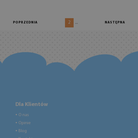
2
...
POPRZEDNIA
NASTĘPNA
Dla Klientów
O nas
●
Opinie
●
Blog
●