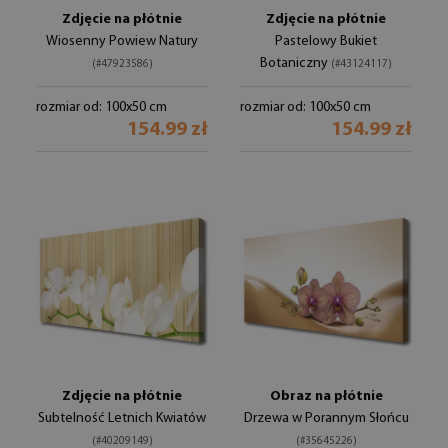
Zdjęcie na płótnie
Zdjęcie na płótnie
Wiosenny Powiew Natury
Pastelowy Bukiet
Botaniczny
(#47923586)
(#43124117)
rozmiar od: 100x50 cm
rozmiar od: 100x50 cm
154.99 zł
154.99 zł
Zdjęcie na płótnie
Obraz na płótnie
Subtelność Letnich Kwiatów
Drzewa w Porannym Słońcu
(#40209149)
(#35645226)