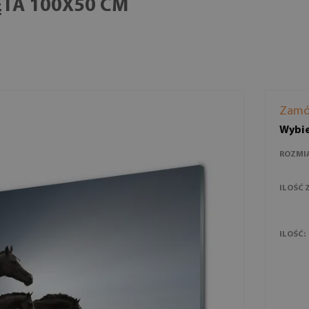
ĘTA 100X50 CM
Zamó
Wybie
ROZMI
ILOŚĆ 
ILOŚĆ: