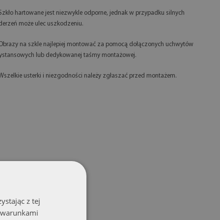
 Szkło hartowane jest niezwykle odporne, jednak w przypadku silnych
derzeń może ulec uszkodzeniu.
 Obrazy na szkle najlepiej montować za pomocą dołączonych uchwytów
ystansowych lub dedykowanej taśmy montażowej.
 Wszelkie usterki i niezgodności należy zgłaszać przed montażem.
stając z tej
z warunkami