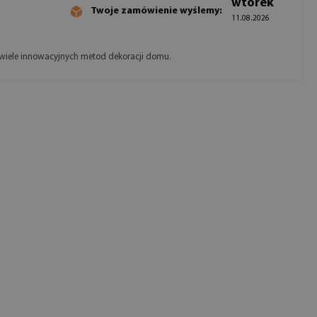
wtorek
Twoje zamówienie wyślemy:
11.08.2026
e wiele innowacyjnych metod dekoracji domu.