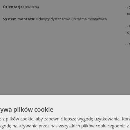
Orientacja:
pozioma
-
u
System montażu:
uchwyty dystansowe lub taśma montażowa
-
d
-
żywa plików cookie
a z plików cookie, aby zapewnić lepszą wygodę użytkowania. Korzy
 zgodę na używanie przez nas wszystkich plików cookie zgodnie 