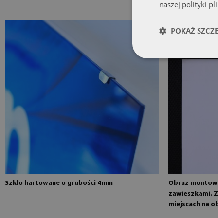
naszej polityki pl
POKAŻ SZCZ
Szkło hartowane o grubości 4mm
Obraz montowa
zawieszkami. Z
miejscach na o