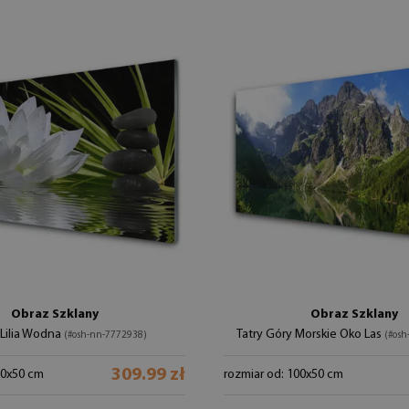
Obraz Szklany
Obraz Szklany
 Lilia Wodna
Tatry Góry Morskie Oko Las
(#osh-nn-7772938)
(#osh
309.99 zł
00x50 cm
rozmiar od: 100x50 cm