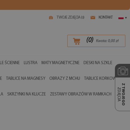
TWOJE ZDJĘCIA (
)
KONTAKT
0
▾
(
0
)
Kwota:
0,00
zł
LE ŚCIENNE
LUSTRA
MATY MAGNETYCZNE
DESKI NA SZKLE
E
TABLICE NA MAGNESY
OBRAZY Z MCHU
TABLICE KORKOWE
Z TWOJEGO
ZDJĘCIA
LA
SKRZYNKI NA KLUCZE
ZESTAWY OBRAZÓW W RAMKACH