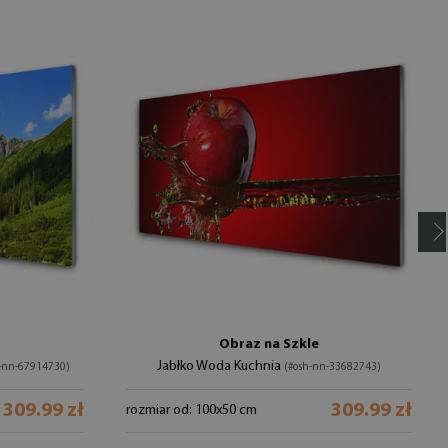
Obraz na Szkle
Jabłko Woda Kuchnia
-nn-67914730)
(#osh-nn-33682743)
309.99 zł
309.99 zł
rozmiar od: 100x50 cm