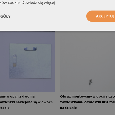
ików cookie.
Dowiedz się więcej
EGÓŁY
AKCEPTUJ
ny w opcji z dwoma
Obraz montowany w opcji z cz
awieszki naklejone są w dwóch
zawieszkami. Zawieszki lustr
brazie
na ścianie