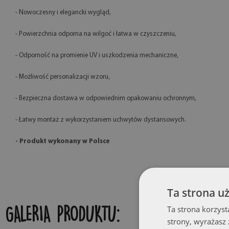
- Nowoczesny i elegancki wygląd,
- Powierzchnia odporna na wilgoć i łatwa w czyszczeniu,
- Odporność na promienie UV i uszkodzenia mechaniczne,
- Możliwość personalizacji wzoru,
- Bezpieczna dostawa w odpowiednim opakowaniu ochronnym,
- Łatwy montaż z wykorzystaniem uchwytów dystansowych.
- Produkt wykonany w Polsce
Ta strona u
Ta strona korzyst
GALERIA PRODUKTU:
strony, wyrażasz