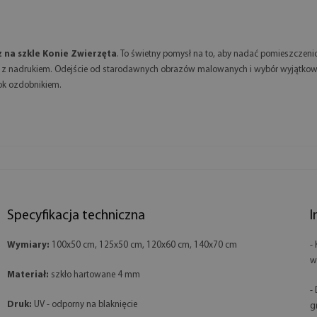
 na szkle Konie Zwierzęta
. To świetny pomysł na to, aby nadać pomieszczenio
u z nadrukiem. Odejście od starodawnych obrazów malowanych i wybór wyjątkowej
ok ozdobnikiem.
Specyfikacja techniczna
I
Wymiary:
100x50 cm, 125x50 cm, 120x60 cm, 140x70 cm
-
w
Materiał:
szkło hartowane 4 mm
-
Druk:
UV - odporny na blaknięcie
g