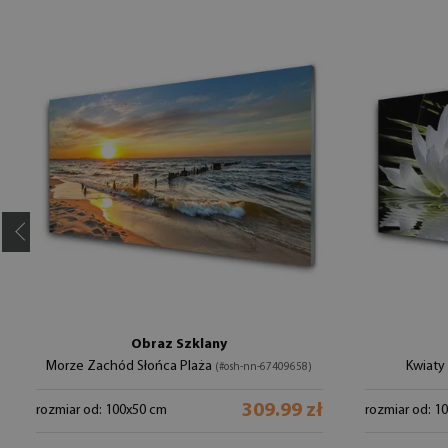
Obraz Szklany
Morze Zachód Słońca Plaża
Kwiaty
(#osh-nn-67409658)
309.99 zł
rozmiar od: 100x50 cm
rozmiar od: 1