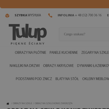
SZYBKA
WYSYŁKA
INFOLINIA
+ 48 (32) 700 36 16
E
OBRAZY NA PŁÓTNIE
PANELE KUCHENNE
ZEGARY NA SZKLE
NAKLEJKI NA DRZWI
OBRAZY AKRYLOWE
DYWANIKI ŁAZIENK
PODSTAWKI POD ZNICZ
BLATY NA STÓŁ
OKLEINY MEBLO
/
OBRAZY NA SZKLE
/
OBRAZ NA SZKLE KONIE ZWIERZĘTA