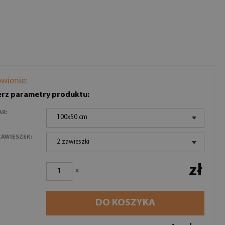
wienie:
rz parametry produktu:
AR:
100x50 cm
ZAWIESZEK:
2 zawieszki
zł
x
DO KOSZYKA