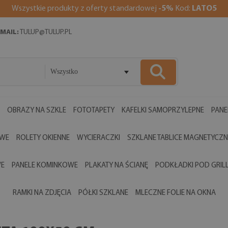
Wszystkie produkty z oferty standardowej
-5%
Kod:
LATO5
MAIL:
TULUP@TULUP.PL
Wszystko
OBRAZY NA SZKLE
FOTOTAPETY
KAFELKI SAMOPRZYLEPNE
PANE
OWE
ROLETY OKIENNE
WYCIERACZKI
SZKLANE TABLICE MAGNETYCZN
WE
PANELE KOMINKOWE
PLAKATY NA ŚCIANĘ
PODKŁADKI POD GRIL
RAMKI NA ZDJĘCIA
PÓŁKI SZKLANE
MLECZNE FOLIE NA OKNA