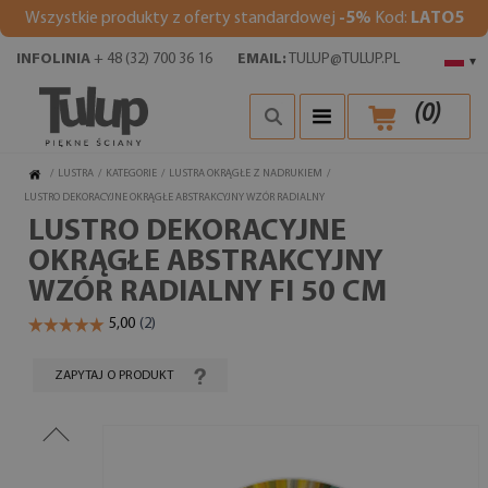
Wszystkie produkty z oferty standardowej
-5%
Kod:
LATO5
INFOLINIA
+ 48 (32) 700 36 16
EMAIL:
TULUP@TULUP.PL
▾
(
0
)
/
LUSTRA
/
KATEGORIE
/
LUSTRA OKRĄGŁE Z NADRUKIEM
/
LUSTRO DEKORACYJNE OKRĄGŁE ABSTRAKCYJNY WZÓR RADIALNY
LUSTRO DEKORACYJNE
OKRĄGŁE ABSTRAKCYJNY
WZÓR RADIALNY FI 50 CM
ZAPYTAJ O PRODUKT