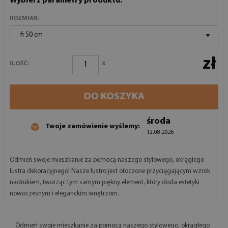
Wybierz parametry produktu:
ROZMIAR:
fi 50 cm
zł
x
ILOŚĆ:
DO KOSZYKA
środa
Twoje zamówienie wyślemy:
12.08.2026
Odmień swoje mieszkanie za pomocą naszego stylowego, okrągłego
lustra dekoracyjnego! Nasze lustro jest otoczone przyciągającym wzrok
nadrukiem, tworząc tym samym piękny element, który doda estetyki
nowoczesnym i eleganckim wnętrzom.
Odmień swoje mieszkanie za pomocą naszego stylowego, okrągłego