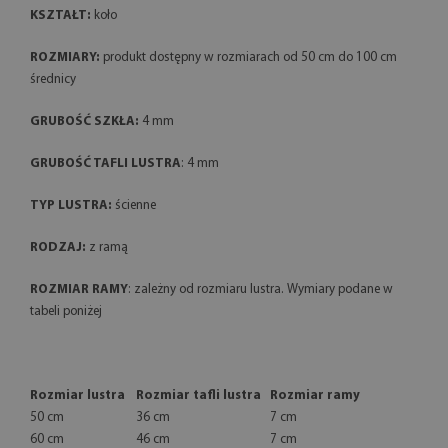
KSZTAŁT:
koło
ROZMIARY:
produkt dostępny w rozmiarach od 50 cm do 100 cm
średnicy
GRUBOŚĆ SZKŁA:
4 mm
GRUBOŚĆ TAFLI LUSTRA
: 4 mm
TYP LUSTRA:
ścienne
RODZAJ:
z ramą
ROZMIAR RAMY
: zależny od rozmiaru lustra. Wymiary podane w
tabeli poniżej
Rozmiar lustra
Rozmiar tafli lustra
Rozmiar ramy
50 cm
36 cm
7 cm
60 cm
46 cm
7 cm