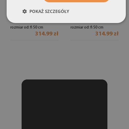
okrągłe
okrągłe
Nowoczesna abstrakcja
Metaliczny rustykalny
POKAŻ SZCZEGÓŁY
(#lsdop-00237)
(#lsdop-00276)
rozmiar od: fi 50 cm
rozmiar od: fi 50 cm
314.99 zł
314.99 zł