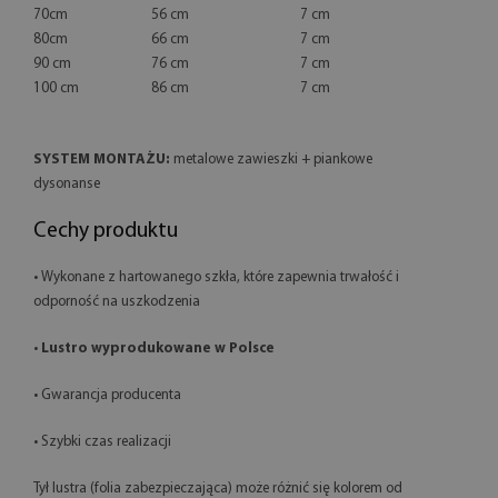
70cm
56 cm
7 cm
80cm
66 cm
7 cm
90 cm
76 cm
7 cm
100 cm
86 cm
7 cm
SYSTEM MONTAŻU:
metalowe zawieszki + piankowe
dysonanse
Cechy produktu
• Wykonane z hartowanego szkła, które zapewnia trwałość i
odporność na uszkodzenia
•
Lustro wyprodukowane w Polsce
• Gwarancja producenta
• Szybki czas realizacji
Tył lustra (folia zabezpieczająca) może różnić się kolorem od