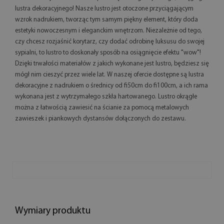
lustra dekoracyjnego! Nasze lustro jest otoczone przyciągającym
wzrok nadrukiem, tworząc tym samym piękny element, który doda
estetyki nowoczesnym i eleganckim wnętrzom. Niezależnie od tego,
czy chcesz rozjaśnić korytarz, czy dodać odrobinę luksusu do swojej
sypialni, to lustro to doskonały sposób na osiągnięcie efektu "wow"!
Dzięki trwałości materiałów z jakich wykonane jest lustro, będziesz się
mógł nim cieszyć przez wiele lat. W naszej ofercie dostępne są lustra
dekoracyjne z nadrukiem o średnicy od fi50cm do fi100cm, a ich rama
wykonana jest z wytrzymałego szkła hartowanego. Lustro okrągłe
można z łatwością zawiesić na ścianie za pomocą metalowych
zawieszek i piankowych dystansów dołączonych do zestawu.
Wymiary produktu