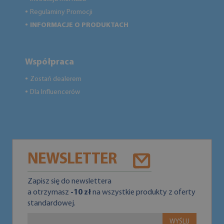
Regulaminy Promocji
●
INFORMACJE O PRODUKTACH
●
Współpraca
Zostań dealerem
●
Dla Influencerów
●
NEWSLETTER
Zapisz się do newslettera
a otrzymasz
-10 zł
na wszystkie produkty z oferty
standardowej.
WYŚLIJ