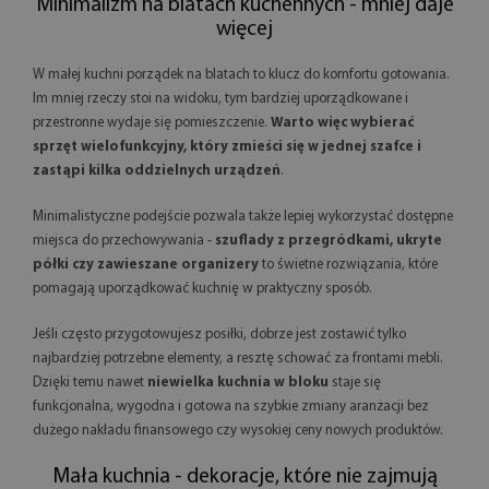
Minimalizm na blatach kuchennych - mniej daje
więcej
W małej kuchni porządek na blatach to klucz do komfortu gotowania.
Im mniej rzeczy stoi na widoku, tym bardziej uporządkowane i
przestronne wydaje się pomieszczenie.
Warto więc wybierać
sprzęt wielofunkcyjny, który zmieści się w jednej szafce i
zastąpi kilka oddzielnych urządzeń
.
Minimalistyczne podejście pozwala także lepiej wykorzystać dostępne
miejsca do przechowywania -
szuflady z przegródkami, ukryte
półki czy zawieszane organizery
to świetne rozwiązania, które
pomagają uporządkować kuchnię w praktyczny sposób.
Jeśli często przygotowujesz posiłki, dobrze jest zostawić tylko
najbardziej potrzebne elementy, a resztę schować za frontami mebli.
Dzięki temu nawet
niewielka kuchnia w bloku
staje się
funkcjonalna, wygodna i gotowa na szybkie zmiany aranżacji bez
dużego nakładu finansowego czy wysokiej ceny nowych produktów.
Mała kuchnia - dekoracje, które nie zajmują