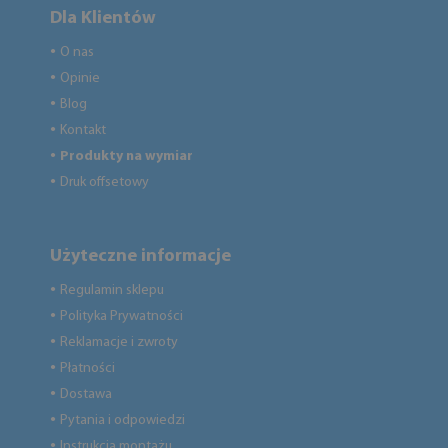
Dla Klientów
O nas
●
Opinie
●
Blog
●
Kontakt
●
Produkty na wymiar
●
Druk offsetowy
●
Użyteczne informacje
Regulamin sklepu
●
Polityka Prywatności
●
Reklamacje i zwroty
●
Płatności
●
Dostawa
●
Pytania i odpowiedzi
●
Instrukcja montażu
●