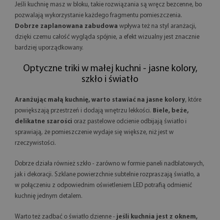
Jeśli kuchnię masz w bloku, takie rozwiązania są wręcz bezcenne, bo
pozwalają wykorzystanie każdego fragmentu pomieszczenia.
Dobrze zaplanowana zabudowa
wpływa też na styl aranżacji,
dzięki czemu całość wygląda spójnie, a efekt wizualny jest znacznie
bardziej uporządkowany.
Optyczne triki w małej kuchni - jasne kolory,
szkło i światło
Aranżując małą kuchnię, warto stawiać na jasne kolory
, które
powiększają przestrzeń i dodają wnętrzu lekkości.
Biele, beże,
delikatne szarości
oraz pastelowe odcienie odbijają światło i
sprawiają, że pomieszczenie wydaje się większe, niż jest w
rzeczywistości.
Dobrze działa również szkło - zarówno w formie paneli nadblatowych,
jak i dekoracji. Szklane powierzchnie subtelnie rozpraszają światło, a
w połączeniu z odpowiednim oświetleniem LED potrafią odmienić
kuchnię jednym detalem.
Warto też zadbać o światło dzienne -
jeśli kuchnia jest z oknem,