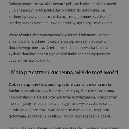
Dobrym pomysłem są także otwarte półki, na których można ustawić
ulubione naczynia lub poukładać produkty do gotowania. Jeśli
kuchnię łączysz z salonem, dekoracje mogą płynnie przechodzić
między pomieszczeniami, tworząc spójny styl całego mieszkania.
Warto również eksperymentować z kolorami i fakturami - drobne
zmiany potrafią odmienić całą aranżację, nie zajmując przy tym
dodatkowego miejsca. Dzięki takim detalom niewielka kuchnia
zyskuje charakter, pozostając w pełni funkcjonalna i wygodna w
codziennym użytkowaniu.
Mała przestrzeń kuchenna, wielkie możliwości
Dobrze zaprojektowana i sprytnie zaaranżowana mała
kuchnia
potrafi zachwycić nie tylko estetyką, lecz także codzienną
funkcjonalnością. Dzięki przemyślanym rozwiązaniom, praktycznym
meblom, jasnym kolorom oraz umiejętnemu wykorzystaniu światła
niewielkie wnętrze może stać się sercem mieszkania - miejscem
gotowania, spożywania posiłków i wspólnego spędzania czasu.
Każdy detal, od ustawienia półek po wybór stylu, wpływa na końcowy