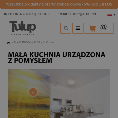
Wszystkie produkty z oferty standardowej
-5%
Kod:
LATO5
INFOLINIA
+ 48 (32) 700 36 16
EMAIL:
TULUP@TULUP.PL
▾
(
0
)
/
DLA KLIENTÓW
/
BLOG
/
KUCHNIA
MAŁA KUCHNIA URZĄDZONA
Z POMYSŁEM