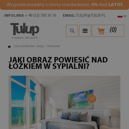
Wszystkie produkty z oferty standardowej
-5%
Kod:
LATO5
INFOLINIA
+ 48 (32) 700 36 16
EMAIL:
TULUP@TULUP.PL
▾
(
0
)
/
DLA KLIENTÓW
/
BLOG
/
SYPIALNIA
JAKI OBRAZ POWIESIĆ NAD
ŁÓŻKIEM W SYPIALNI?