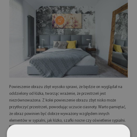
Powieszenie obrazu zbyt wysoko sprawi, że będzie on wyglądał na
oddzielony od łóżka, tworząc wrażenie, że przestrzeń jest
niezrównoważona. Z kolei powieszenie obrazu zbyt nisko może
przytłoczyć przestrzeń, powodując uczucie ciasnoty. Warto pamiętać,
że obraz powinien być dobrze wyważony względem innych
elementów w sypialni, jak łóżko, szafki nocne czy oświetlenie sypialni.
Dobrze jest także wybrać jeden centralny obraz, który stanie się
głównym punktem dekoracyjnym nad łóżkiem, ale możesz też