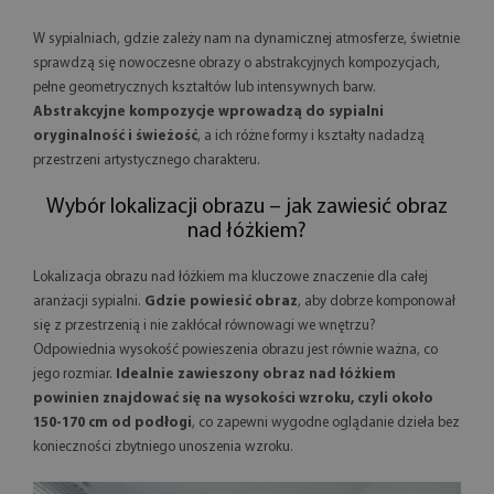
W sypialniach, gdzie zależy nam na dynamicznej atmosferze, świetnie
sprawdzą się nowoczesne obrazy o abstrakcyjnych kompozycjach,
pełne geometrycznych kształtów lub intensywnych barw.
Abstrakcyjne kompozycje wprowadzą do sypialni
oryginalność i świeżość
, a ich różne formy i kształty nadadzą
przestrzeni artystycznego charakteru.
Wybór lokalizacji obrazu – jak zawiesić obraz
nad łóżkiem?
Lokalizacja obrazu nad łóżkiem ma kluczowe znaczenie dla całej
aranżacji sypialni.
Gdzie powiesić obraz
, aby dobrze komponował
się z przestrzenią i nie zakłócał równowagi we wnętrzu?
Odpowiednia wysokość powieszenia obrazu jest równie ważna, co
jego rozmiar.
Idealnie zawieszony obraz nad łóżkiem
powinien znajdować się na wysokości wzroku, czyli około
150-170 cm od podłogi
, co zapewni wygodne oglądanie dzieła bez
konieczności zbytniego unoszenia wzroku.