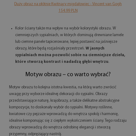
Duży obraz na płótnie Kwitnący migdałowiec - Vincent van Gogh
154.99 PLN
Kolor ściany także ma wpływ na wybór kolorystyki obrazu. W
ciemniejszych sypialniach, w których dominują drewniane lamele
lub ciemne panele tapicerowane, lepiej postawić na jaśniejsze
obrazy, które będą rozjaśniały przestrzeń.
W jasnych
sypialniach można pozwolić sobie na ciemniejsze dzieła,
które stworzą kontrast i nadadzą głębi wnętrzu
.
Motyw obrazu – co warto wybrać?
Motyw obrazu to kolejna istotna kwestia, na którą warto zwrócić
uwagę przy wyborze idealnej dekoracji do sypialni. Obrazy
przedstawiające naturę, krajobrazy, a także delikatne abstrakcyjne
kompozycje, to doskonały wybór do sypialni. Motywy roślinne,
kwiatowe czy pejzaże wprowadzą do wnętrza spokój i harmonię,
idealnie komponując się z ciepłym wykończeniem ściany. Tego rodzaju
obrazy wprowadzą do wnętrza odrobinę elegancji i stworzą
przyjemny, odprężający nastrój.