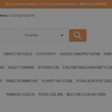
Wszystkie produkty z oferty standardowej
-5%
Kod:
LATO5
MAIL:
TULUP@TULUP.PL
Wszystko
OBRAZY NA SZKLE
FOTOTAPETY
KAFELKI SAMOPRZYLEPNE
PANE
OWE
ROLETY OKIENNE
WYCIERACZKI
SZKLANE TABLICE MAGNETYCZN
WE
PANELE KOMINKOWE
PLAKATY NA ŚCIANĘ
PODKŁADKI POD GRIL
RAMKI NA ZDJĘCIA
PÓŁKI SZKLANE
MLECZNE FOLIE NA OKNA