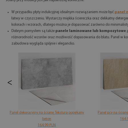
ściany przy indukcji jest jak najbardziej konieczne.
W przypadku płyty indukcyjnej idealnym rozwiązaniem może być
panel 
łatwy w czyszczeniu. Wystarczy miękka ściereczka oraz delikatny deterg
kolorach i wzorach, dlatego można je dopasować zarówno do minimalistyc
Dobrym pomysłem są także
panele laminowane lub kompozytowe
różnorodność wzorów oraz możliwość dopasowania do blatu. Panel w kolo
zabudowa wygląda spójnie i elegancko.
<
Panel dekoracyjny na ścianę Tekstura popękany
Panel pcv na ścian
beton
164.
164.99 PLN