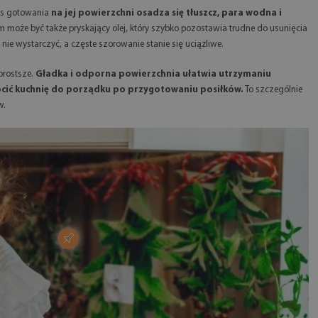
zas gotowania
na jej powierzchni osadza się tłuszcz, para wodna i
może być także pryskający olej, który szybko pozostawia trudne do usunięcia
 nie wystarczyć, a częste szorowanie stanie się uciążliwe.
prostsze.
Gładka i odporna powierzchnia ułatwia utrzymaniu
ócić kuchnię do porządku po przygotowaniu posiłków.
To szczególnie
w.