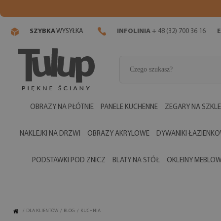
SZYBKA
WYSYŁKA
INFOLINIA
+ 48 (32) 700 36 16
E
OBRAZY NA PŁÓTNIE
PANELE KUCHENNE
ZEGARY NA SZKLE
NAKLEJKI NA DRZWI
OBRAZY AKRYLOWE
DYWANIKI ŁAZIENK
PODSTAWKI POD ZNICZ
BLATY NA STÓŁ
OKLEINY MEBLO
/
DLA KLIENTÓW
/
BLOG
/
KUCHNIA