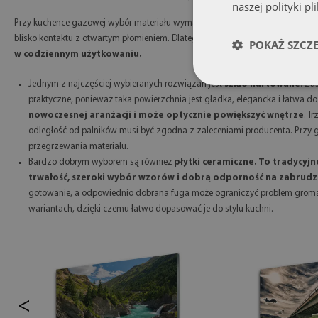
naszej polityki pl
Przy kuchence gazowej wybór materiału wymaga szczególnej ostrożności. W t
blisko kontaktu z otwartym płomieniem. Dlatego
kluczowe jest, aby zasto
POKAŻ SZCZ
w codziennym użytkowaniu.
Jednym z najczęściej wybieranych rozwiązań jest
szkło hartowane
. Za
praktyczne, ponieważ taka powierzchnia jest gładka, elegancka i łatwa d
nowoczesnej aranżacji i może optycznie powiększyć wnętrze
. T
odległość od palników musi być zgodna z zaleceniami producenta. Przy
przegrzewania materiału.
Bardzo dobrym wyborem są również
płytki ceramiczne. To tradycyjn
trwałość, szeroki wybór wzorów i dobrą odporność na zabrudz
gotowanie, a odpowiednio dobrana fuga może ograniczyć problem gromadz
wariantach, dzięki czemu łatwo dopasować je do stylu kuchni.
<