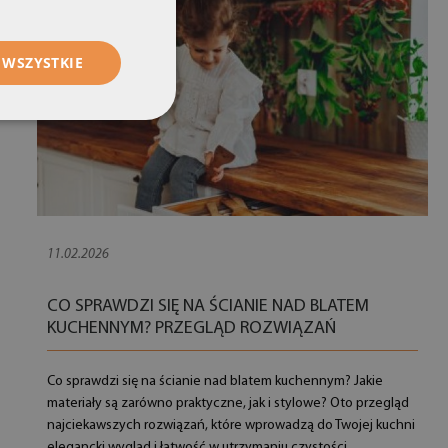
 WSZYSTKIE
11.02.2026
CO SPRAWDZI SIĘ NA ŚCIANIE NAD BLATEM
KUCHENNYM? PRZEGLĄD ROZWIĄZAŃ
Co sprawdzi się na ścianie nad blatem kuchennym? Jakie
materiały są zarówno praktyczne, jak i stylowe? Oto przegląd
najciekawszych rozwiązań, które wprowadzą do Twojej kuchni
elegancki wygląd i łatwość w utrzymaniu czystości.