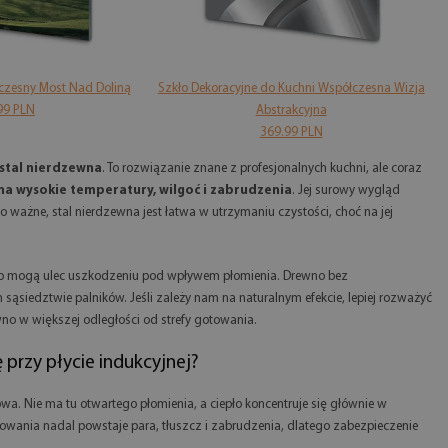
czesny Most Nad Doliną
Szkło Dekoracyjne do Kuchni Współczesna Wizja
S
99 PLN
Abstrakcyjna
369.99 PLN
stal nierdzewna
. To rozwiązanie znane z profesjonalnych kuchni, ale coraz
na wysokie temperatury, wilgoć i zabrudzenia
. Jej surowy wygląd
o ważne, stal nierdzewna jest łatwa w utrzymaniu czystości, choć na jej
o lub mogą ulec uszkodzeniu pod wpływem płomienia. Drewno bez
iedztwie palników. Jeśli zależy nam na naturalnym efekcie, lepiej rozważyć
no w większej odległości od strefy gotowania.
 przy płycie indukcyjnej?
a. Nie ma tu otwartego płomienia, a ciepło koncentruje się głównie w
towania nadal powstaje para, tłuszcz i zabrudzenia, dlatego zabezpieczenie