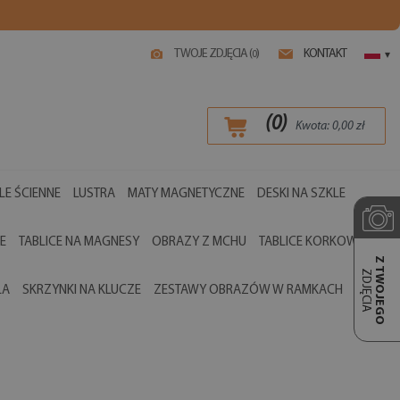
TWOJE ZDJĘCIA (
)
KONTAKT
0
▾
(
0
)
Kwota:
0,00
zł
LE ŚCIENNE
LUSTRA
MATY MAGNETYCZNE
DESKI NA SZKLE
E
TABLICE NA MAGNESY
OBRAZY Z MCHU
TABLICE KORKOWE
Z TWOJEGO
ZDJĘCIA
LA
SKRZYNKI NA KLUCZE
ZESTAWY OBRAZÓW W RAMKACH