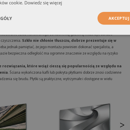
ików cookie.
Dowiedz się więcej
ym przypadku ściana znajduje się blisko źródła ciepła, a czasem również
sowany materiał był odporny na temperaturę, stabilny i bezpieczny
EGÓŁY
AKCEPTUJ
stosowanie szkła hartowanego za kuchenką gazową może być bardzo
o czyszczenia.
Szkło nie chłonie tłuszczu, dobrze prezentuje się w
rzeba jednak pamiętać, że jego montażu powinien dokonać specjalista, a
 gazie bezpieczna odległość ma ogromne znaczenie ze względu na ryzyko
e rozwiązania, które wciąż cieszą się popularnością ze względu na
enia
. Ściana wykończona kafli lub pokryta płytkami dobrze znosi codzienne
enia się brudu. Płytki są praktyczne, wytrzymałe i dostępne w wielu
>