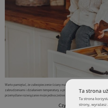
Warto pamiętać, że zabezpieczenie ściany ma również wpływ na funkcjonalno
Ta strona u
zabrudzeniami i działaniem temperatury, a przy tym podkreślają wygląd mebl
przemyślane rozwiązanie może jednocześnie poprawić komfort pracy i estetyk
Ta strona korzyst
strony, wyrażasz
Czym zabezpieczyć ścian