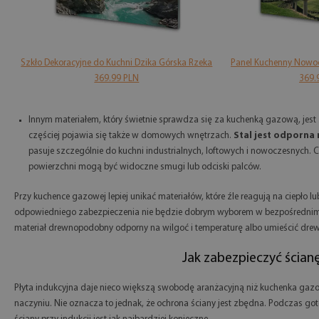
Szkło Dekoracyjne do Kuchni Dzika Górska Rzeka
Panel Kuchenny Nowo
369.99 PLN
369.
Innym materiałem, który świetnie sprawdza się za kuchenką gazową, jest
częściej pojawia się także w domowych wnętrzach.
Stal jest odporna 
pasuje szczególnie do kuchni industrialnych, loftowych i nowoczesnych. C
powierzchni mogą być widoczne smugi lub odciski palców.
Przy kuchence gazowej lepiej unikać materiałów, które źle reagują na ciepł
odpowiedniego zabezpieczenia nie będzie dobrym wyborem w bezpośrednim sąs
materiał drewnopodobny odporny na wilgoć i temperaturę albo umieścić drew
Jak zabezpieczyć ścianę
Płyta indukcyjna daje nieco większą swobodę aranżacyjną niż kuchenka gazow
naczyniu. Nie oznacza to jednak, że ochrona ściany jest zbędna. Podczas go