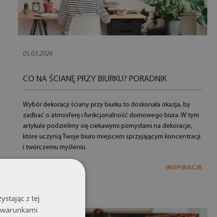
05.03.2026
CO NA ŚCIANĘ PRZY BIURKU? PORADNIK
Wybór dekoracji ściany przy biurku to doskonała okazja, by
zadbać o atmosferę i funkcjonalność domowego biura. W tym
artykule podzielimy się ciekawymi pomysłami na dekoracje,
które uczynią Twoje biuro miejscem sprzyjającym koncentracji
i twórczemu myśleniu.
INSPIRACJE
WIĘCEJ
stając z tej
z warunkami