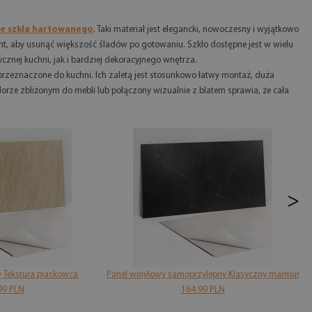
ze szkła hartowanego
. Taki materiał jest elegancki, nowoczesny i wyjątkowo
ent, aby usunąć większość śladów po gotowaniu. Szkło dostępne jest w wielu
znej kuchni, jak i bardziej dekoracyjnego wnętrza.
przeznaczone do kuchni. Ich zaletą jest stosunkowo łatwy montaż, duża
rze zbliżonym do mebli lub połączony wizualnie z blatem sprawia, że cała
>
ę Tekstura piaskowca
Panel winylowy samoprzylepny Klasyczny marmur
99 PLN
164.99 PLN