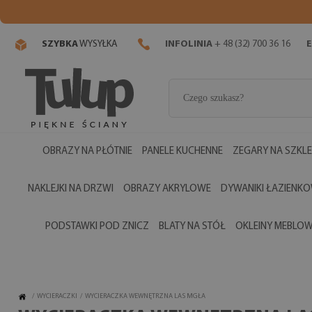
SZYBKA
WYSYŁKA
INFOLINIA
+ 48 (32) 700 36 16
E
OBRAZY NA PŁÓTNIE
PANELE KUCHENNE
ZEGARY NA SZKLE
NAKLEJKI NA DRZWI
OBRAZY AKRYLOWE
DYWANIKI ŁAZIENK
PODSTAWKI POD ZNICZ
BLATY NA STÓŁ
OKLEINY MEBLO
/
WYCIERACZKI
/
WYCIERACZKA WEWNĘTRZNA LAS MGŁA