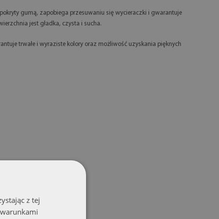
okryty gumą, zapobiega przesuwaniu się wycieraczki i gwarantuje
ierzchnia jest gładka, czysta i sucha.
ntuje trwałe i wyraziste kolory oraz możliwość uzyskania pięknych
stając z tej
z warunkami