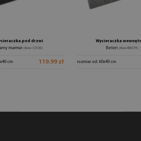
cieraczka pod drzwi
Wycieraczka wewnęt
arny marmur
Beton
(#ww-13336)
(#ww-88079)
119.99 zł
0x40 cm
rozmiar od: 60x40 cm