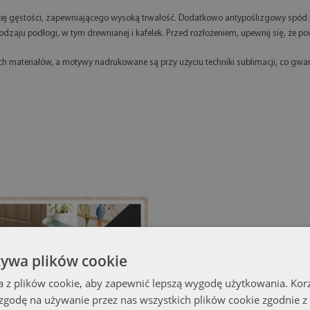
ej gęstości, zapewniającego wysoką trwałość. Dodatkowo antypoślizgowy spód p
zaju podłogi, w tym drewnianej i kafelek. Przed rozłożeniem, upewnij się, że pow
 materiałów, a motywy nadrukowane są przy użyciu techniki sublimacji, co gwara
żywa plików cookie
a z plików cookie, aby zapewnić lepszą wygodę użytkowania. Korzy
 zgodę na używanie przez nas wszystkich plików cookie zgodnie 