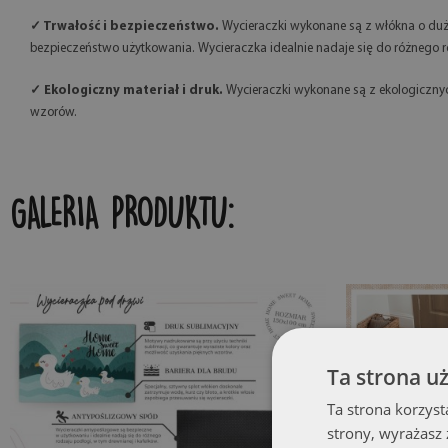
✓ Trwałość i bezpieczeństwo.
Wycieraczki wykonane są z włókna o duż
bezpieczeństwo użytkowania. Wycieraczka idealnie nadaje się do różnego rod
✓ Ekologiczny materiał i druk.
Wycieraczki wykonane są z ekologicznych
wzorów.
GALERIA PRODUKTU:
Ta strona u
Ta strona korzyst
strony, wyrażasz