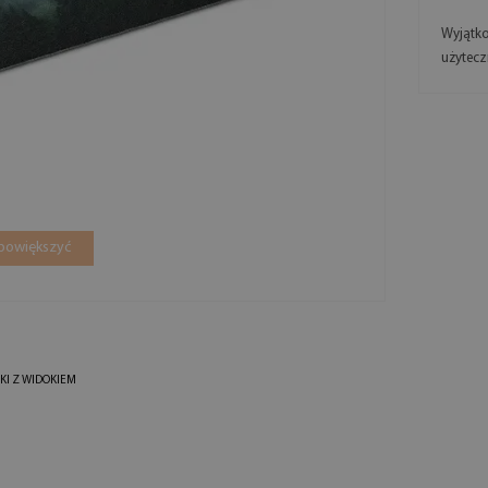
Wyjątko
użytecz
 powiększyć
KI Z WIDOKIEM