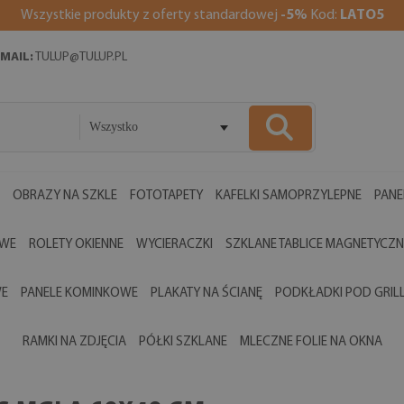
Wszystkie produkty z oferty standardowej
-5%
Kod:
LATO5
MAIL:
TULUP@TULUP.PL
Wszystko
OBRAZY NA SZKLE
FOTOTAPETY
KAFELKI SAMOPRZYLEPNE
PANE
OWE
ROLETY OKIENNE
WYCIERACZKI
SZKLANE TABLICE MAGNETYCZN
WE
PANELE KOMINKOWE
PLAKATY NA ŚCIANĘ
PODKŁADKI POD GRIL
RAMKI NA ZDJĘCIA
PÓŁKI SZKLANE
MLECZNE FOLIE NA OKNA