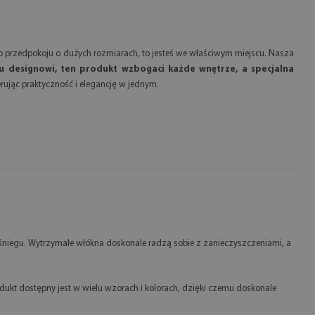
 do przedpokoju o dużych rozmiarach, to jesteś we właściwym miejscu. Nasza
u designowi, ten produkt wzbogaci każde wnętrze, a specjalna
rując praktyczność i elegancję w jednym.
 śniegu. Wytrzymałe włókna doskonale radzą sobie z zanieczyszczeniami, a
ukt dostępny jest w wielu wzorach i kolorach, dzięki czemu doskonale