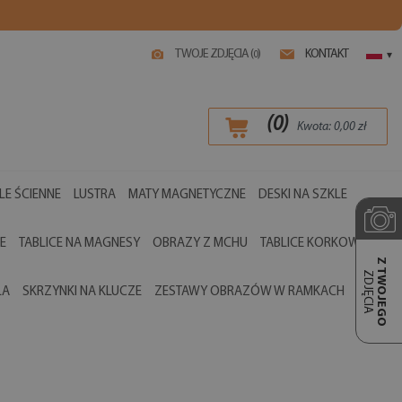
TWOJE ZDJĘCIA (
)
KONTAKT
0
▾
(
0
)
Kwota:
0,00
zł
LE ŚCIENNE
LUSTRA
MATY MAGNETYCZNE
DESKI NA SZKLE
E
TABLICE NA MAGNESY
OBRAZY Z MCHU
TABLICE KORKOWE
Z TWOJEGO
ZDJĘCIA
LA
SKRZYNKI NA KLUCZE
ZESTAWY OBRAZÓW W RAMKACH