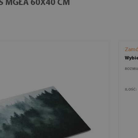
 MGŁA 60X40 CM
Zamó
Wybie
ROZMI
ILOŚĆ: