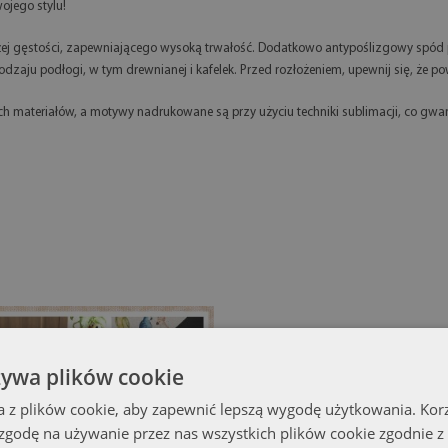
ojego stylu!
ej gęstości, zapewniającego wysoką trwałość. Dodatkowo antypoślizgowy spód p
zaju podłogi, w tym drewnianej i kafelek. Przed rozłożeniem, upewnij się, że pow
 materiałów, a motywy nadrukowane są przy użyciu techniki sublimacji, co gwara
żywa plików cookie
a z plików cookie, aby zapewnić lepszą wygodę użytkowania. Korzy
 zgodę na używanie przez nas wszystkich plików cookie zgodnie 