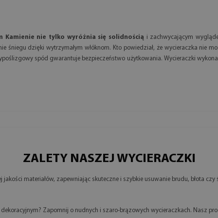
Kamienie nie tylko wyróżnia się solidnością
i zachwycającym wyglądem,
ie śniegu dzięki wytrzymałym włóknom. Kto powiedział, że wycieraczka nie m
typoślizgowy spód gwarantuje bezpieczeństwo użytkowania. Wycieraczki wykona
ZALETY NASZEJ WYCIERACZKI
jakości materiałów, zapewniając skuteczne i szybkie usuwanie brudu, błota czy
m dekoracyjnym? Zapomnij o nudnych i szaro-brązowych wycieraczkach. Nasz prod