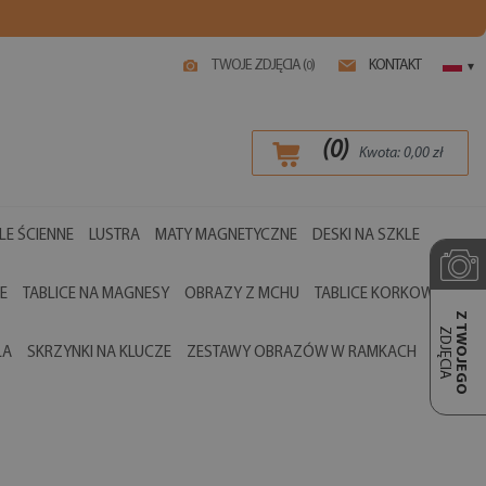
TWOJE ZDJĘCIA (
)
KONTAKT
0
▾
(
0
)
Kwota:
0,00
zł
LE ŚCIENNE
LUSTRA
MATY MAGNETYCZNE
DESKI NA SZKLE
E
TABLICE NA MAGNESY
OBRAZY Z MCHU
TABLICE KORKOWE
Z TWOJEGO
ZDJĘCIA
LA
SKRZYNKI NA KLUCZE
ZESTAWY OBRAZÓW W RAMKACH