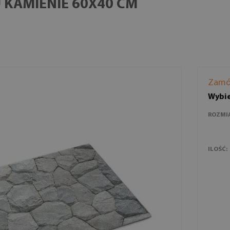
 KAMIENIE 60X40 CM
Zamó
Wybie
ROZMI
ILOŚĆ: