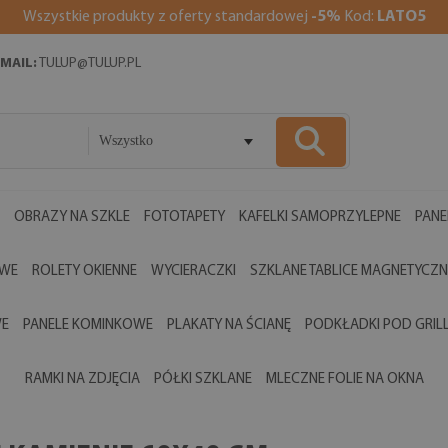
Wszystkie produkty z oferty standardowej
-5%
Kod:
LATO5
MAIL:
TULUP@TULUP.PL
Wszystko
OBRAZY NA SZKLE
FOTOTAPETY
KAFELKI SAMOPRZYLEPNE
PANE
OWE
ROLETY OKIENNE
WYCIERACZKI
SZKLANE TABLICE MAGNETYCZN
WE
PANELE KOMINKOWE
PLAKATY NA ŚCIANĘ
PODKŁADKI POD GRIL
RAMKI NA ZDJĘCIA
PÓŁKI SZKLANE
MLECZNE FOLIE NA OKNA