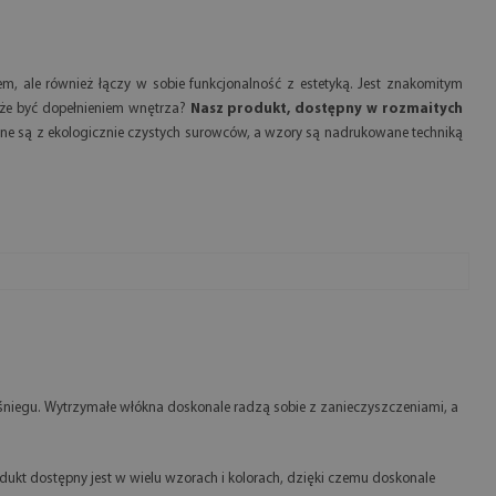
 ale również łączy w sobie funkcjonalność z estetyką. Jest znakomitym
oże być dopełnieniem wnętrza?
Nasz produkt, dostępny w rozmaitych
ne są z ekologicznie czystych surowców, a wzory są nadrukowane techniką
 śniegu. Wytrzymałe włókna doskonale radzą sobie z zanieczyszczeniami, a
ukt dostępny jest w wielu wzorach i kolorach, dzięki czemu doskonale