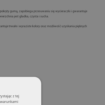
okryty gumą, zapobiega przesuwaniu się wycieraczki i gwarantuje
ierzchnia jest gładka, czysta i sucha.
ntuje trwałe i wyraziste kolory oraz możliwość uzyskania pięknych
stając z tej
z warunkami