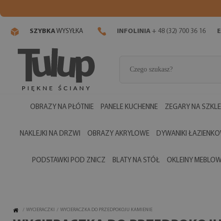
SZYBKA
WYSYŁKA
INFOLINIA
+ 48 (32) 700 36 16
E
OBRAZY NA PŁÓTNIE
PANELE KUCHENNE
ZEGARY NA SZKLE
NAKLEJKI NA DRZWI
OBRAZY AKRYLOWE
DYWANIKI ŁAZIENK
PODSTAWKI POD ZNICZ
BLATY NA STÓŁ
OKLEINY MEBLO
/
WYCIERACZKI
/
WYCIERACZKA DO PRZEDPOKOJU KAMIENIE