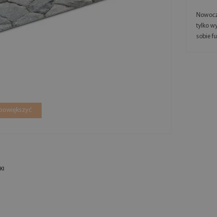
Nowocz
tylko w
sobie f
 powiększyć
KI