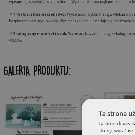
wpisuje się w wystrój Twojego domu. Wybierz tę, która najlepiej pasuje do Tw
✓ Trwałość i bezpieczeństwo.
Wycieraczki wykonane są z włókna o duż
bezpieczeństwo użytkowania. Wycieraczka idealnie nadaje się do różnego rod
✓ Ekologiczny materiał i druk.
Wycieraczki wykonane są z ekologicznych
wzorów.
GALERIA PRODUKTU:
Ta strona u
Ta strona korzyst
strony, wyrażasz