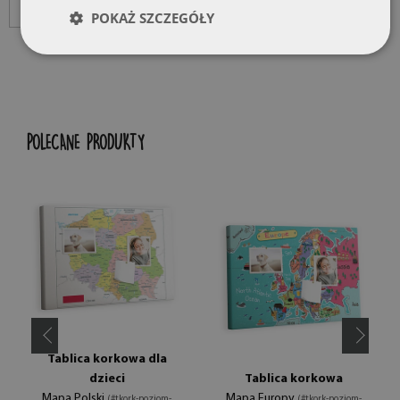
POKAŻ SZCZEGÓŁY
POLECANE PRODUKTY
Tablica korkowa dla
dzieci
Tablica korkowa
Mapa Polski
Mapa Europy
(#tkork-poziom-
(#tkork-poziom-