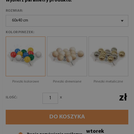
Wybierz parametry produktu:
ROZMIAR:
60x40 cm
KOLOR PINEZEK:
Pinezki kolorowe
Pinezki drewniane
Pinezki metaliczne
zł
x
ILOŚĆ:
DO KOSZYKA
wtorek