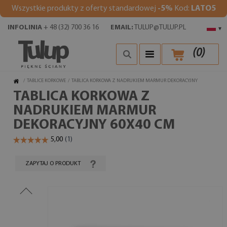
Wszystkie produkty z oferty standardowej
-5%
Kod:
LATO5
INFOLINIA
+ 48 (32) 700 36 16
EMAIL:
TULUP@TULUP.PL
▾
(
0
)
/
TABLICE KORKOWE
/
TABLICA KORKOWA Z NADRUKIEM MARMUR DEKORACYJNY
TABLICA KORKOWA Z
NADRUKIEM MARMUR
DEKORACYJNY 60X40 CM
ZAPYTAJ O PRODUKT