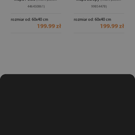
446450861)
99854478)
rozmiar od: 60x40 cm
rozmiar od: 60x40 cm
199.99 zł
199.99 zł