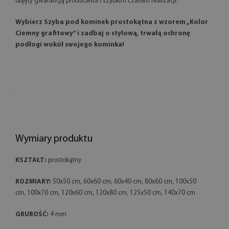
objęty gwarancją producenta i szybkim czasem realizacji.
Wybierz Szyba pod kominek prostokątna z wzorem „Kolor
Ciemny grafitowy” i zadbaj o stylową, trwałą ochronę
podłogi wokół swojego kominka!
Wymiary produktu
KSZTAŁT:
prostokątny
ROZMIARY:
50x50 cm, 60x60 cm, 60x40 cm, 80x60 cm, 100x50
cm, 100x70 cm, 120x60 cm, 120x80 cm, 125x50 cm, 140x70 cm
GRUBOŚĆ:
4 mm