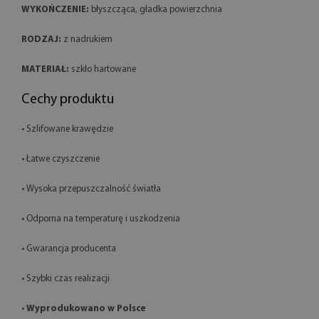
WYKOŃCZENIE:
błyszcząca, gładka powierzchnia
RODZAJ:
z nadrukiem
MATERIAŁ:
szkło hartowane
Cechy produktu
• Szlifowane krawędzie
• Łatwe czyszczenie
• Wysoka przepuszczalność światła
• Odporna na temperaturę i uszkodzenia
• Gwarancja producenta
• Szybki czas realizacji
•
Wyprodukowano w Polsce