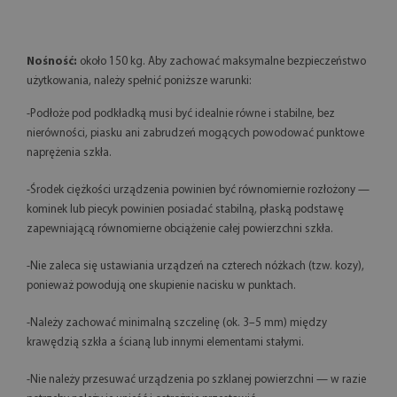
Nośność:
około 150 kg. Aby zachować maksymalne bezpieczeństwo
użytkowania, należy spełnić poniższe warunki:
-Podłoże pod podkładką musi być idealnie równe i stabilne, bez
nierówności, piasku ani zabrudzeń mogących powodować punktowe
naprężenia szkła.
-Środek ciężkości urządzenia powinien być równomiernie rozłożony —
kominek lub piecyk powinien posiadać stabilną, płaską podstawę
zapewniającą równomierne obciążenie całej powierzchni szkła.
-Nie zaleca się ustawiania urządzeń na czterech nóżkach (tzw. kozy),
ponieważ powodują one skupienie nacisku w punktach.
-Należy zachować minimalną szczelinę (ok. 3–5 mm) między
krawędzią szkła a ścianą lub innymi elementami stałymi.
-Nie należy przesuwać urządzenia po szklanej powierzchni — w razie