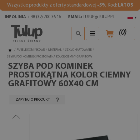
Wszystkie produkty z oferty standardowej
-5%
Kod:
LATO5
INFOLINIA
+ 48 (32) 700 36 16
EMAIL:
TULUP@TULUP.PL
▾
(
0
)
/
PANELE KOMINKOWE
/
MATERIAŁ
/
SZKŁO HARTOWANE
/
SZYBA POD KOMINEK PROSTOKĄTNA KOLOR CIEMNY GRAFITOWY
SZYBA POD KOMINEK
PROSTOKĄTNA KOLOR CIEMNY
GRAFITOWY 60X40 CM
ZAPYTAJ O PRODUKT