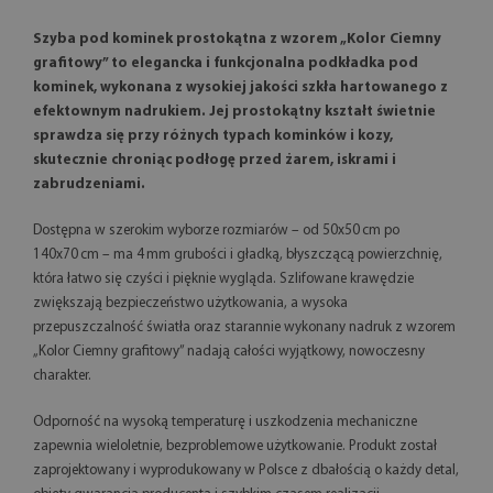
Szyba pod kominek prostokątna z wzorem „Kolor Ciemny
grafitowy” to elegancka i funkcjonalna podkładka pod
kominek, wykonana z wysokiej jakości szkła hartowanego z
efektownym nadrukiem. Jej prostokątny kształt świetnie
sprawdza się przy różnych typach kominków i kozy,
skutecznie chroniąc podłogę przed żarem, iskrami i
zabrudzeniami.
Dostępna w szerokim wyborze rozmiarów – od 50x50 cm po
140x70 cm – ma 4 mm grubości i gładką, błyszczącą powierzchnię,
która łatwo się czyści i pięknie wygląda. Szlifowane krawędzie
zwiększają bezpieczeństwo użytkowania, a wysoka
przepuszczalność światła oraz starannie wykonany nadruk z wzorem
„Kolor Ciemny grafitowy” nadają całości wyjątkowy, nowoczesny
charakter.
Odporność na wysoką temperaturę i uszkodzenia mechaniczne
zapewnia wieloletnie, bezproblemowe użytkowanie. Produkt został
zaprojektowany i wyprodukowany w Polsce z dbałością o każdy detal,