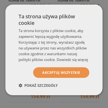
rozmiar od: 100x50 cm
rozmiar od: 100x50 cm
154.99 zł
154.99 zł
Ta strona używa plików
cookie
Ta strona korzysta z plików cookie, aby
zapewnić lepszą wygodę użytkowania.
Korzystając z tej strony, wyrażasz zgodę
na używanie przez nas wszystkich plików
cookie zgodnie z warunkami naszej
polityki plików cookie.
Dowiedz się więcej
Fotoobraz na płótnie
Obraz canvas
AKCEPTUJ WSZYSTKIE
Artystyczny Nieład Form
Innowacyjna Forma
Graficzna
(#och-nn-106953419)
(#och-nn-99647285)
POKAŻ SZCZEGÓŁY
rozmiar od: 100x50 cm
rozmiar od: 100x50 cm
154.99 zł
154.99 zł