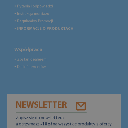
Pytania i odpowiedzi
●
Instrukcja montażu
●
Regulaminy Promocji
●
INFORMACJE O PRODUKTACH
●
Współpraca
Zostań dealerem
●
Dla Influencerów
●
NEWSLETTER
Zapisz się do newslettera
a otrzymasz
-10 zł
na wszystkie produkty z oferty