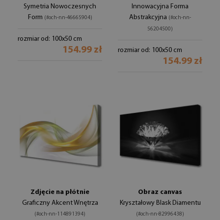
Symetria Nowoczesnych
Innowacyjna Forma
Form
Abstrakcyjna
(#och-nn-46665904)
(#och-nn-
56204500)
rozmiar od: 100x50 cm
154.99 zł
rozmiar od: 100x50 cm
154.99 zł
Zdjęcie na płótnie
Obraz canvas
Graficzny Akcent Wnętrza
Kryształowy Blask Diamentu
(#och-nn-114891394)
(#och-nn-82996438)