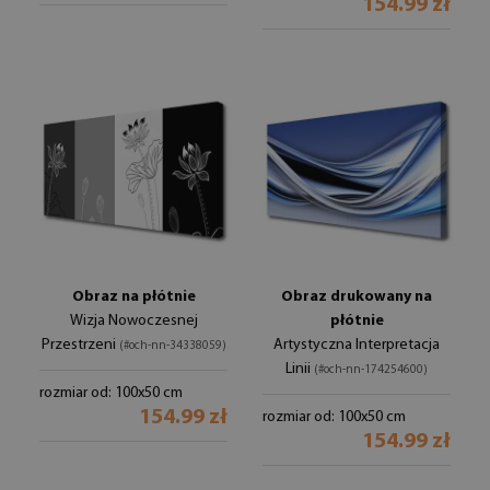
154.99 zł
Obraz na płótnie
Obraz drukowany na
Wizja Nowoczesnej
płótnie
Przestrzeni
Artystyczna Interpretacja
(#och-nn-34338059)
Linii
(#och-nn-174254600)
rozmiar od: 100x50 cm
154.99 zł
rozmiar od: 100x50 cm
154.99 zł