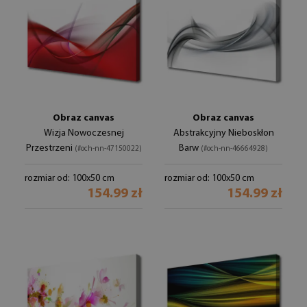
Obraz canvas
Obraz canvas
Wizja Nowoczesnej
Abstrakcyjny Nieboskłon
Przestrzeni
Barw
(#och-nn-47150022)
(#och-nn-46664928)
rozmiar od: 100x50 cm
rozmiar od: 100x50 cm
154.99 zł
154.99 zł