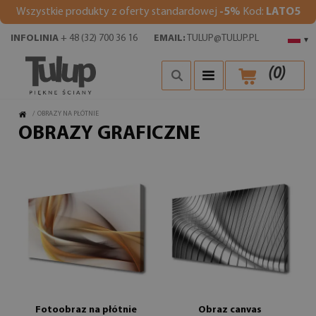
Wszystkie produkty z oferty standardowej
-5%
Kod:
LATO5
INFOLINIA
+ 48 (32) 700 36 16
EMAIL:
TULUP@TULUP.PL
▾
(
0
)
/
OBRAZY NA PŁÓTNIE
OBRAZY GRAFICZNE
Fotoobraz na płótnie
Obraz canvas