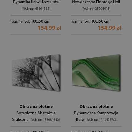
Dynamika Barw i Kształtów
Nowoczesna Ekspresja Linii
(#och-nn-45561555)
(#och-nn-28204411)
rozmiar od: 100x50 cm
rozmiar od: 100x50 cm
154.99 zł
154.99 zł
Obraz na płótnie
Obraz na płótnie
Botaniczna Abstrakcja
Dynamiczna Kompozycja
Graficzna
Barw
(#och-nn-158081612)
(#och-nn-114349876)