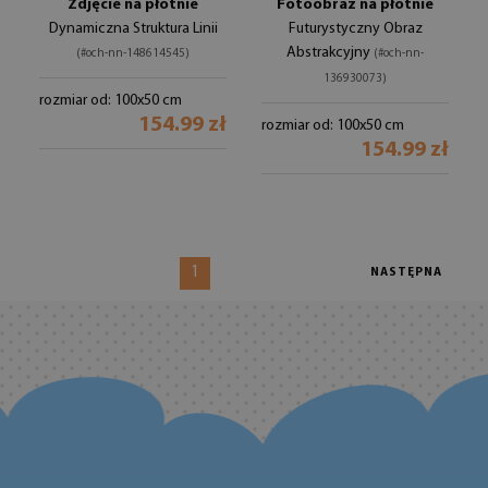
Zdjęcie na płótnie
Fotoobraz na płótnie
Dynamiczna Struktura Linii
Futurystyczny Obraz
Abstrakcyjny
(#och-nn-148614545)
(#och-nn-
136930073)
rozmiar od: 100x50 cm
154.99 zł
rozmiar od: 100x50 cm
154.99 zł
1
NASTĘPNA