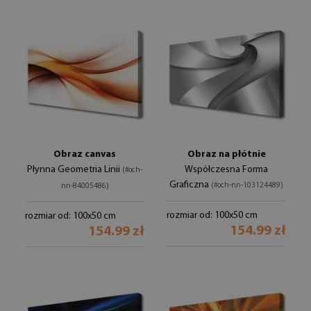
Obraz canvas
Obraz na płótnie
Płynna Geometria Linii
Współczesna Forma
(#och-
Graficzna
(#och-nn-103124489)
nn-84005486)
rozmiar od: 100x50 cm
rozmiar od: 100x50 cm
154.99 zł
154.99 zł