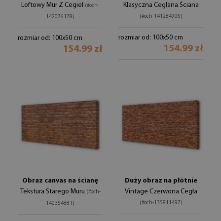
Loftowy Mur Z Cegieł
Klasyczna Ceglana Ściana
(#och-
(#och-141284906)
142076178)
rozmiar od: 100x50 cm
rozmiar od: 100x50 cm
154.99 zł
154.99 zł
Obraz canvas na ścianę
Duży obraz na płótnie
Tekstura Starego Muru
Vintage Czerwona Cegła
(#och-
(#och-135811497)
140354881)