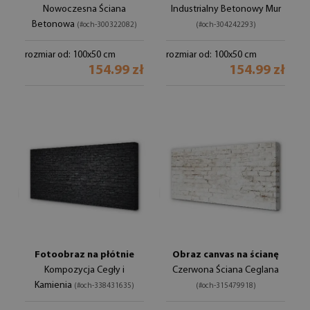
Nowoczesna Ściana
Industrialny Betonowy Mur
Betonowa
(#och-300322082)
(#och-304242293)
rozmiar od: 100x50 cm
rozmiar od: 100x50 cm
154.99 zł
154.99 zł
Fotoobraz na płótnie
Obraz canvas na ścianę
Kompozycja Cegły i
Czerwona Ściana Ceglana
Kamienia
(#och-338431635)
(#och-315479918)