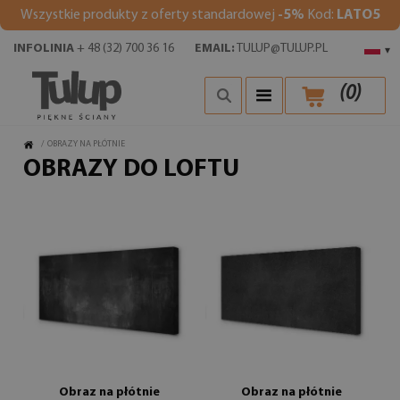
Wszystkie produkty z oferty standardowej
-5%
Kod:
LATO5
INFOLINIA
+ 48 (32) 700 36 16
EMAIL:
TULUP@TULUP.PL
▾
(
0
)
/
OBRAZY NA PŁÓTNIE
OBRAZY DO LOFTU
Obraz na płótnie
Obraz na płótnie