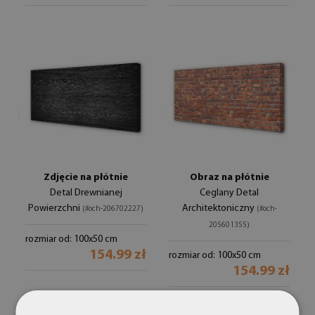
Zdjęcie na płótnie
Obraz na płótnie
Detal Drewnianej
Ceglany Detal
Powierzchni
Architektoniczny
(#och-206702227)
(#och-
205601355)
rozmiar od: 100x50 cm
154.99 zł
rozmiar od: 100x50 cm
154.99 zł