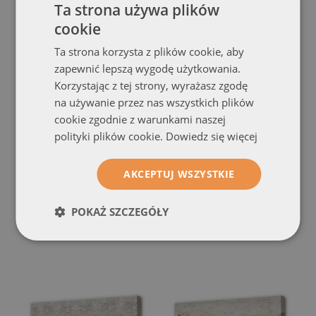
Ta strona używa plików
cookie
Ta strona korzysta z plików cookie, aby
zapewnić lepszą wygodę użytkowania.
Korzystając z tej strony, wyrażasz zgodę
na używanie przez nas wszystkich plików
cookie zgodnie z warunkami naszej
polityki plików cookie.
Dowiedz się więcej
Obraz canvas na ścianę
Obraz na płótnie
Ściana Z Cegły I Kamienia
Mural Ze Starej Cegły
(#och-
AKCEPTUJ WSZYSTKIE
(#och-204499970)
201690226)
rozmiar od: 100x50 cm
rozmiar od: 100x50 cm
POKAŻ SZCZEGÓŁY
154.99 zł
154.99 zł