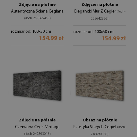
Zdjęcie na płótnie
Zdjęcie na płótnie
Autentyczna Ściana Ceglana
Elegancki Mur Z Cegieł
(#och-
(#och-259565458)
255642826)
rozmiar od: 100x50 cm
rozmiar od: 100x50 cm
154.99 zł
154.99 zł
Zdjęcie na płótnie
Obraz na płótnie
Czerwona Cegła Vintage
Estetyka Starych Cegieł
(#och-
(#och-249893016)
248690336)