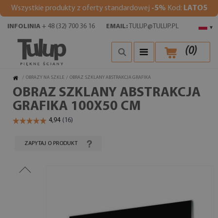
Wszystkie produkty z oferty standardowej
-5%
Kod:
LATO5
INFOLINIA
+ 48 (32) 700 36 16
EMAIL:
TULUP@TULUP.PL
▾
(
0
)
/
OBRAZY NA SZKLE
/
OBRAZ SZKLANY ABSTRAKCJA GRAFIKA
OBRAZ SZKLANY ABSTRAKCJA
GRAFIKA 100X50 CM
ZAPYTAJ O PRODUKT