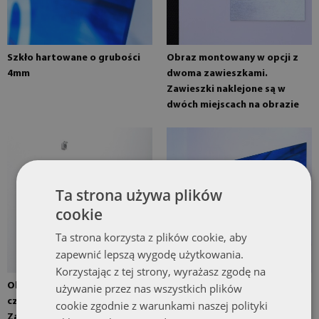
Szkło hartowane o grubości
Obraz montowany w opcji z
4mm
dwoma zawieszkami.
Zawieszki naklejone są w
dwóch miejscach na obrazie
Ta strona używa plików
cookie
Ta strona korzysta z plików cookie, aby
zapewnić lepszą wygodę użytkowania.
Korzystając z tej strony, wyrażasz zgodę na
Obraz montowany w opcji z
Obraz gotowy do montażu
używanie przez nas wszystkich plików
czterema zawieszkami.
cookie zgodnie z warunkami naszej polityki
Zawieszki lustrzane