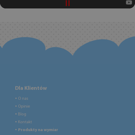
Dla Klientów
O nas
●
Opinie
●
Blog
●
Kontakt
●
Produkty na wymiar
●