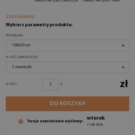
OBRAZY NA SZKLE ZWIERZĘTA
OBRAZY NA SZKLE - PTAKI
Zamówienie:
Wybierz parametry produktu:
ROZMIAR:
100x50 cm
ILOŚĆ ZAWIESZEK:
2 zawieszki
zł
x
ILOŚĆ:
DO KOSZYKA
wtorek
Twoje zamówienie wyślemy:
11.08.2026