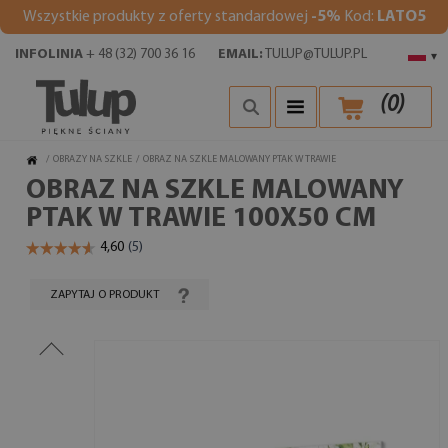
Wszystkie produkty z oferty standardowej
-5%
Kod:
LATO5
INFOLINIA
+ 48 (32) 700 36 16
EMAIL:
TULUP@TULUP.PL
▾
(
0
)
/
OBRAZY NA SZKLE
/
OBRAZ NA SZKLE MALOWANY PTAK W TRAWIE
OBRAZ NA SZKLE MALOWANY
PTAK W TRAWIE 100X50 CM
ZAPYTAJ O PRODUKT