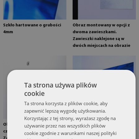
Szkło hartowane o grubości
Obraz montowany w opcji z
4mm
dwoma zawieszkami.
Zawieszki naklejone są w
dwóch miejscach na obrazie
Ta strona używa plików
cookie
Ta strona korzysta z plików cookie, aby
zapewnić lepszą wygodę użytkowania.
Korzystając z tej strony, wyrażasz zgodę na
Obraz montowany w opcji z
Obraz gotowy do montażu
używanie przez nas wszystkich plików
czterema zawieszkami.
cookie zgodnie z warunkami naszej polityki
Zawieszki lustrzane