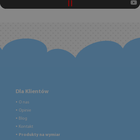
Dla Klientów
O nas
●
Opinie
●
Blog
●
Kontakt
●
Produkty na wymiar
●