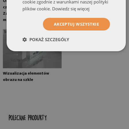
Obraz montowany w opcji z
Obraz gotowy do montażu
cookie zgodnie z warunkami naszej polityki
czterema zawieszkami.
plików cookie.
Dowiedz się więcej
Zawieszki lustrzane
montowane na ścianie
AKCEPTUJ WSZYSTKIE
POKAŻ SZCZEGÓŁY
Wizualizacja elementów
obrazu na szkle
POLECANE PRODUKTY