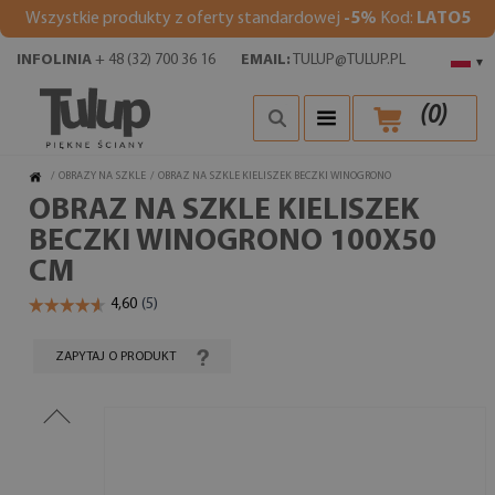
Wszystkie produkty z oferty standardowej
-5%
Kod:
LATO5
INFOLINIA
+ 48 (32) 700 36 16
EMAIL:
TULUP@TULUP.PL
▾
(
0
)
/
OBRAZY NA SZKLE
/
OBRAZ NA SZKLE KIELISZEK BECZKI WINOGRONO
OBRAZ NA SZKLE KIELISZEK
BECZKI WINOGRONO 100X50
CM
ZAPYTAJ O PRODUKT