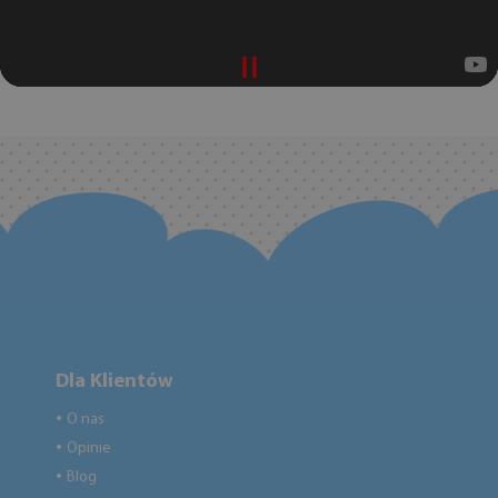
Dla Klientów
O nas
●
Opinie
●
Blog
●