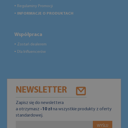
Regulaminy Promocji
●
INFORMACJE O PRODUKTACH
●
Współpraca
Zostań dealerem
●
Dla Influencerów
●
NEWSLETTER
Zapisz się do newslettera
a otrzymasz
-10 zł
na wszystkie produkty z oferty
standardowej.
WYŚLIJ