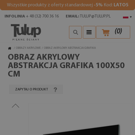
Wszystkie produkty z oferty standardowej
-5%
Kod:
LATO5
INFOLINIA
+ 48 (32) 700 36 16
EMAIL:
TULUP@TULUP.PL
▾
(
0
)
/
OBRAZY AKRYLOWE
/
OBRAZ AKRYLOWY ABSTRAKCJA GRAFIKA
OBRAZ AKRYLOWY
ABSTRAKCJA GRAFIKA 100X50
CM
ZAPYTAJ O PRODUKT