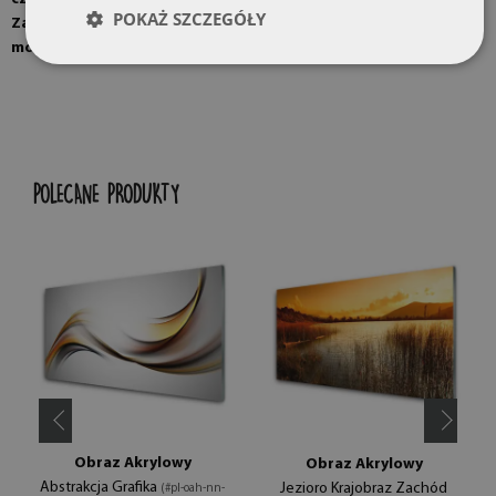
POKAŻ SZCZEGÓŁY
Zawieszki lustrzane
montowane na ścianie
POLECANE PRODUKTY
Obraz Akrylowy
Obraz Akrylowy
Abstrakcja Grafika
Jezioro Krajobraz Zachód
(#pl-oah-nn-