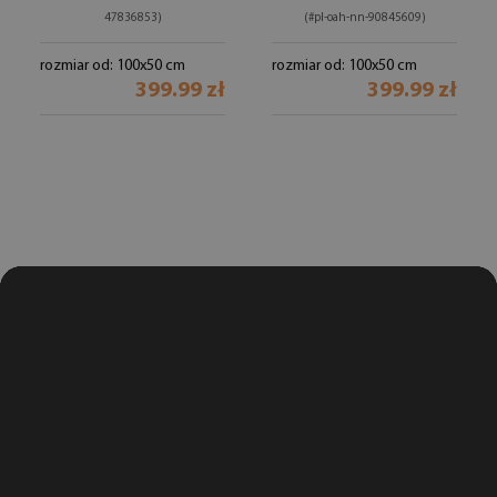
47836853)
(#pl-oah-nn-90845609)
rozmiar od: 100x50 cm
rozmiar od: 100x50 cm
399.99 zł
399.99 zł