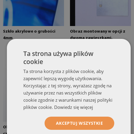
Szkło akrylowe o grubości
Obraz montowany w opcji z
4mm
dwoma zawieszkami.
Zawieszki naklejone są w
dwóch miejscach na obrazie
Ta strona używa plików
cookie
Ta strona korzysta z plików cookie, aby
zapewnić lepszą wygodę użytkowania.
Korzystając z tej strony, wyrażasz zgodę na
używanie przez nas wszystkich plików
cookie zgodnie z warunkami naszej polityki
plików cookie.
Dowiedz się więcej
AKCEPTUJ WSZYSTKIE
Obraz montowany w opcji z
Obraz gotowy do montażu
czterema zawieszkami.