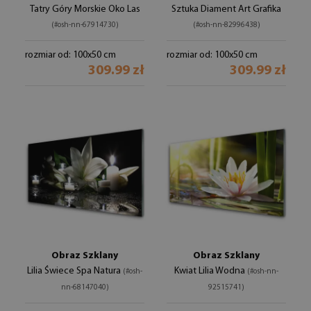
Tatry Góry Morskie Oko Las
Sztuka Diament Art Grafika
(#osh-nn-67914730)
(#osh-nn-82996438)
rozmiar od: 100x50 cm
rozmiar od: 100x50 cm
309.99 zł
309.99 zł
Obraz Szklany
Obraz Szklany
Lilia Świece Spa Natura
Kwiat Lilia Wodna
(#osh-
(#osh-nn-
nn-68147040)
92515741)