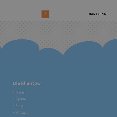
1
...
NASTĘPNA
Dla Klientów
O nas
●
Opinie
●
Blog
●
Kontakt
●