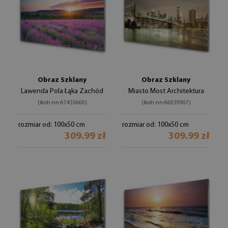
Obraz Szklany
Obraz Szklany
Lawenda Pola Łąka Zachód
Miasto Most Architektura
(#osh-nn-67435660)
(#osh-nn-66039907)
rozmiar od: 100x50 cm
rozmiar od: 100x50 cm
309.99 zł
309.99 zł