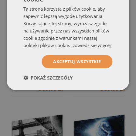
Ta strona korzysta z plików cookie, aby
zapewnić lepszą wygodę użytkowania.
Korzystając z tej strony, wyrażasz zgodę
na używanie przez nas wszystkich plików
cookie zgodnie z warunkami naszej
polityki plików cookie.
Dowiedz się więcej
Obraz Szklany
Obraz Szklany
AKCEPTUJ WSZYSTKIE
Góry Dolina Jeziora Szczyty
Jezioro Góry Las Krajobraz
(#osh-nn-69388137)
(#osh-nn-66909754)
POKAŻ SZCZEGÓŁY
rozmiar od: 100x50 cm
rozmiar od: 100x50 cm
309.99 zł
309.99 zł