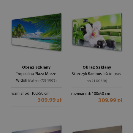
Obraz Szklany
Obraz Szklany
Tropikalna Plaża Morze
Storczyk Bambus Liście
(#osh-
Widok
(#osh-nn-73949078)
nn-71100540)
rozmiar od: 100x50 cm
rozmiar od: 100x50 cm
309.99 zł
309.99 zł