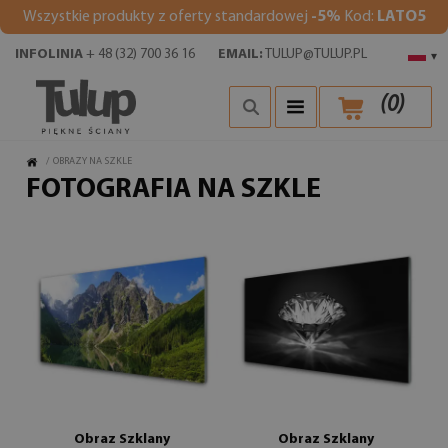
Wszystkie produkty z oferty standardowej
-5%
Kod:
LATO5
INFOLINIA
+ 48 (32) 700 36 16
EMAIL:
TULUP@TULUP.PL
▾
(
0
)
/
OBRAZY NA SZKLE
FOTOGRAFIA NA SZKLE
Obraz Szklany
Obraz Szklany