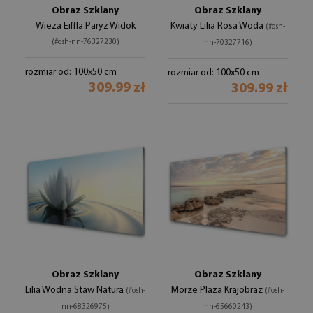
Obraz Szklany
Obraz Szklany
Wieża Eiffla Paryż Widok
Kwiaty Lilia Rosa Woda
(#osh-
(#osh-nn-76327230)
nn-70327716)
rozmiar od: 100x50 cm
rozmiar od: 100x50 cm
309.99 zł
309.99 zł
Obraz Szklany
Obraz Szklany
Lilia Wodna Staw Natura
Morze Plaża Krajobraz
(#osh-
(#osh-
nn-68326975)
nn-65660243)