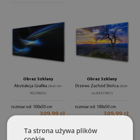
Obraz Szklany
Obraz Szklany
Abstrakcja Grafika
Drzewo Zachód Słońca
(#osh-nn-
(#osh-
90278605)
nn-84157891)
rozmiar od: 100x50 cm
rozmiar od: 100x50 cm
309.99 zł
309.99 zł
Ta strona używa plików
cookie