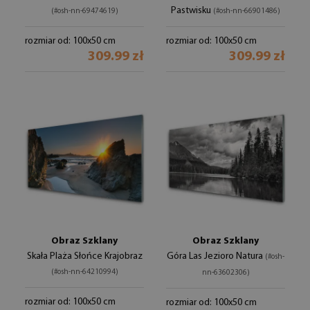
Pastwisku
(#osh-nn-69474619)
(#osh-nn-66901486)
rozmiar od: 100x50 cm
rozmiar od: 100x50 cm
309.99 zł
309.99 zł
Obraz Szklany
Obraz Szklany
Skała Plaża Słońce Krajobraz
Góra Las Jezioro Natura
(#osh-
(#osh-nn-64210994)
nn-63602306)
rozmiar od: 100x50 cm
rozmiar od: 100x50 cm